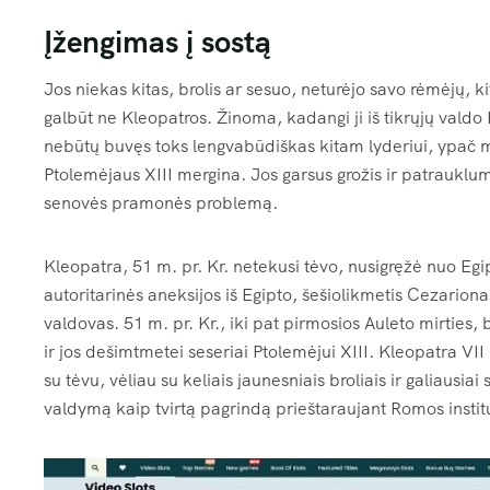
Įžengimas į sostą
Jos niekas kitas, brolis ar sesuo, neturėjo savo rėmėjų, ki
galbūt ne Kleopatros. Žinoma, kadangi ji iš tikrųjų valdo E
nebūtų buvęs toks lengvabūdiškas kitam lyderiui, ypač m
Ptolemėjaus XIII mergina. Jos garsus grožis ir patrauklum
senovės pramonės problemą.
Kleopatra, 51 m. pr. Kr. netekusi tėvo, nusigręžė nuo Eg
autoritarinės aneksijos iš Egipto, šešiolikmetis Cezariona
valdovas. 51 m. pr. Kr., iki pat pirmosios Auleto mirties,
ir jos dešimtmetei seseriai Ptolemėjui XIII. Kleopatra V
su tėvu, vėliau su keliais jaunesniais broliais ir galiausia
valdymą kaip tvirtą pagrindą prieštaraujant Romos institu