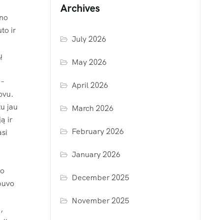
Archives
ano
to ir
July 2026
ų
May 2026
 –
April 2026
ovu.
u jau
March 2026
ą ir
February 2026
asi
January 2026
to
December 2025
buvo
November 2025
,