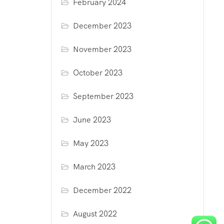
February 2024
December 2023
November 2023
October 2023
September 2023
June 2023
May 2023
March 2023
December 2022
August 2022