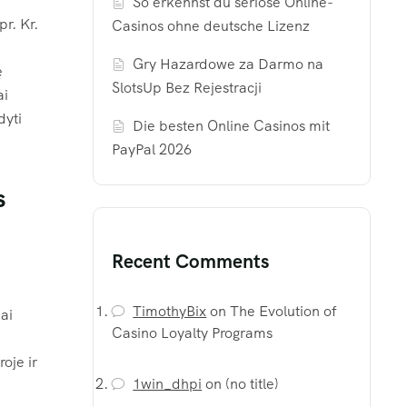
So erkennst du seriöse Online-
r. Kr.
Casinos ohne deutsche Lizenz
Gry Hazardowe za Darmo na
ę
SlotsUp Bez Rejestracji
ai
dyti
Die besten Online Casinos mit
PayPal 2026
s
Recent Comments
TimothyBix
on
The Evolution of
ai
Casino Loyalty Programs
oje ir
1win_dhpi
on
(no title)