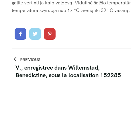
galite vertinti ją kaip valdovą. Vidutinė šalčio temperat
temperatūra svyruoja nuo 17 °C žiemą iki 32 °C vasarą.
PREVIOUS
V., enregistree dans Willemstad,
Benedictine, sous la localisation 152285