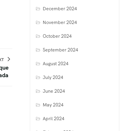
December 2024
November 2024
October 2024
September 2024
XT
August 2024
lque
nada
July 2024
June 2024
May 2024
April 2024