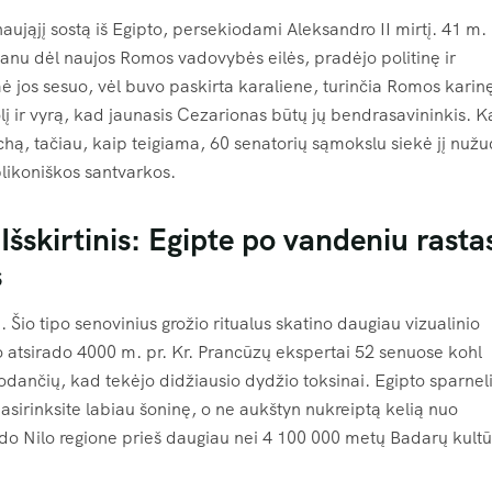
ująjį sostą iš Egipto, persekiodami Aleksandro II mirtį. 41 m. p
anu dėl naujos Romos vadovybės eilės, pradėjo politinę ir
ė jos sesuo, vėl buvo paskirta karaliene, turinčia Romos karin
į ir vyrą, kad jaunasis Cezarionas būtų jų bendrasavininkis.
K
rchą, tačiau, kaip teigiama, 60 senatorių sąmokslu siekė jį nužu
blikoniškos santvarkos.
šskirtinis: Egipte po vandeniu rasta
s
. Šio tipo senovinius grožio ritualus skatino daugiau vizualinio
o atsirado 4000 m. pr. Kr. Prancūzų ekspertai 52 senuose kohl
dančių, kad tekėjo didžiausio dydžio toksinai. Egipto sparneli
s pasirinksite labiau šoninę, o ne aukštyn nukreiptą kelią nuo
rado Nilo regione prieš daugiau nei 4 100 000 metų Badarų kultūr