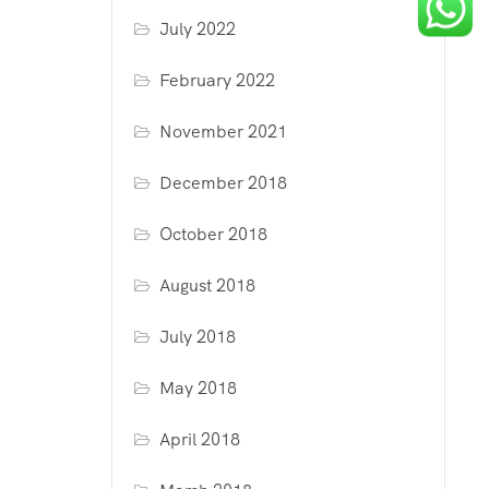
July 2022
February 2022
November 2021
December 2018
October 2018
August 2018
July 2018
May 2018
April 2018