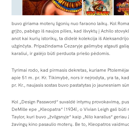
buvo giriama moterų ligonių nuo faraono laikų. Kol Roma 
grįžo, pabėgo iš naujos pilies, kad išvyktų į Achilo stovy
anot kai kurių istorikų, ta didelė kolekcija iš Aleksandri
užginčyta. Pripažindama Cezaryje galimybę atgauti galią,
karaliui, ir galėjo būti perduota priešo pėdomis.
Tyrimai rodo, kad pirmasis dekretas, kuriame Ptolemėja
apie 51 m. pr. Kr. Tikimybė, nors ir neįrodyta, yra ta, ka
pr. Kr., naujasis sostas buvo pastatytas jo jaunesniam sūn
Kol „Design Password“ suvaldė intymų provokavimą, pus
DeMille epe „Kleopatra“ (1934), o Vivian Leigh gali būti 
Taylor, kuri buvo „žvilgsnyje“ kaip „Nilo karalius“ geria
žavingų kino pasaulio moterų. Be to, Kleopatros vaidmuo