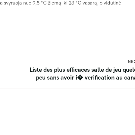
ūra svyruoja nuo 9,5 °C žiemą iki 23 °C vasarą, o vidutinė
NE
Liste des plus efficaces salle de jeu que
peu sans avoir i� verification au ca