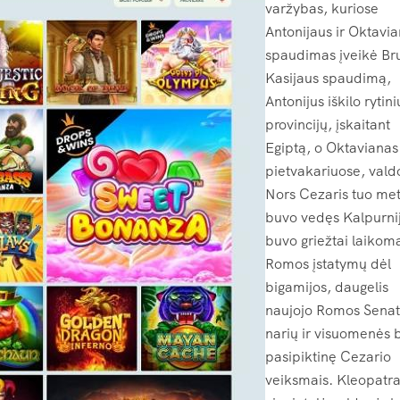
varžybas, kuriose
Antonijaus ir Oktavi
spaudimas įveikė Bru
Kasijaus spaudimą,
Antonijus iškilo rytini
provincijų, įskaitant
Egiptą, o Oktavianas
pietvakariuose, vald
Nors Cezaris tuo met
buvo vedęs Kalpurnij
buvo griežtai laikom
Romos įstatymų dėl
bigamijos, daugelis
naujojo Romos Sena
narių ir visuomenės 
pasipiktinę Cezario
veiksmais. Kleopatra