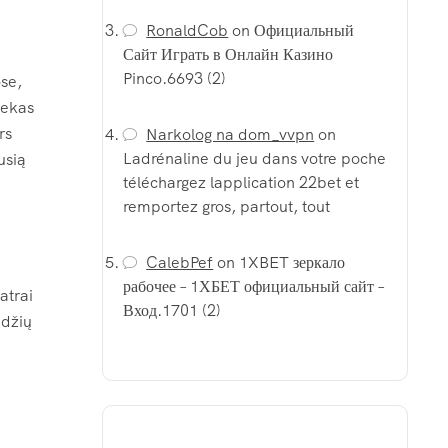
RonaldCob
on
Официальный
Сайт Играть в Онлайн Казино
Pinco.6693 (2)
ose,
iekas
rs
Narkolog na dom_vvpn
on
Ladrénaline du jeu dans votre poche
usią
téléchargez lapplication 22bet et
remportez gros, partout, tout
CalebPef
on
1XBET зеркало
рабочее – 1ХБЕТ официальный сайт –
atrai
Вход.1701 (2)
adžių