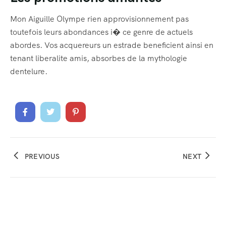
Mon Aiguille Olympe rien approvisionnement pas
toutefois leurs abondances i� ce genre de actuels
abordes. Vos acquereurs un estrade beneficient ainsi en
tenant liberalite amis, absorbes de la mythologie
dentelure.
PREVIOUS
NEXT