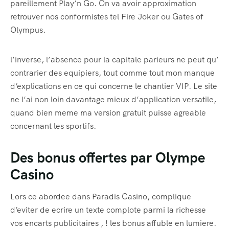
pareillement Play’n Go. On va avoir approximation
retrouver nos conformistes tel Fire Joker ou Gates of
Olympus.
l’inverse, l’absence pour la capitale parieurs ne peut qu’
contrarier des equipiers, tout comme tout mon manque
d’explications en ce qui concerne le chantier VIP. Le site
ne l’ai non loin davantage mieux d’application versatile,
quand bien meme ma version gratuit puisse agreable
concernant les sportifs.
Des bonus offertes par Olympe
Casino
Lors ce abordee dans Paradis Casino, complique
d’eviter de ecrire un texte complote parmi la richesse
vos encarts publicitaires , ! les bonus affuble en lumiere.