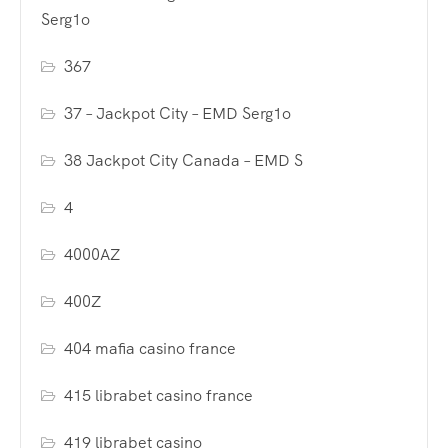
Serg1o
367
37 – Jackpot City – EMD Serg1o
38 Jackpot City Canada – EMD S
4
4000AZ
400Z
404 mafia casino france
415 librabet casino france
419 librabet casino