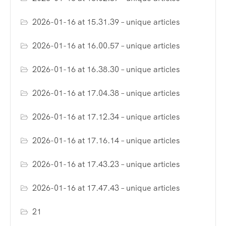
2026-01-16 at 15.31.39 – unique articles
2026-01-16 at 16.00.57 – unique articles
2026-01-16 at 16.38.30 – unique articles
2026-01-16 at 17.04.38 – unique articles
2026-01-16 at 17.12.34 – unique articles
2026-01-16 at 17.16.14 – unique articles
2026-01-16 at 17.43.23 – unique articles
2026-01-16 at 17.47.43 – unique articles
21