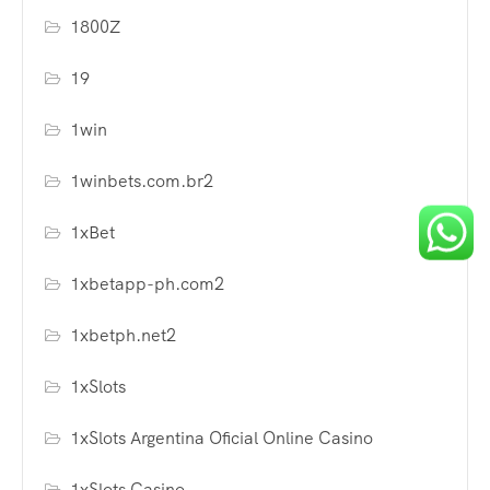
1800Z
19
1win
1winbets.com.br2
1xBet
1xbetapp-ph.com2
1xbetph.net2
1xSlots
1xSlots Argentina Oficial Online Casino
1xSlots Casino