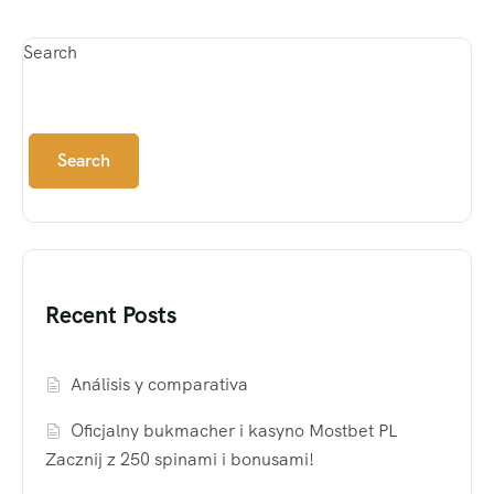
Search
Search
Recent Posts
Análisis y comparativa
Oficjalny bukmacher i kasyno Mostbet PL
Zacznij z 250 spinami i bonusami!