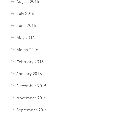
August 2016
July 2016
June 2016
May 2016
March 2016
February 2016
January 2016
December 2015
November 2015
September 2015