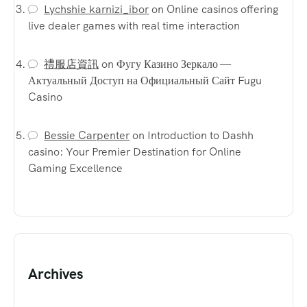
Lychshie karnizi_ibor
on
Online casinos offering
live dealer games with real time interaction
禮服店資訊
on
Фугу Казино Зеркало —
Актуальный Доступ на Официальный Сайт Fugu
Casino
Bessie Carpenter
on
Introduction to Dashh
casino: Your Premier Destination for Online
Gaming Excellence
Archives