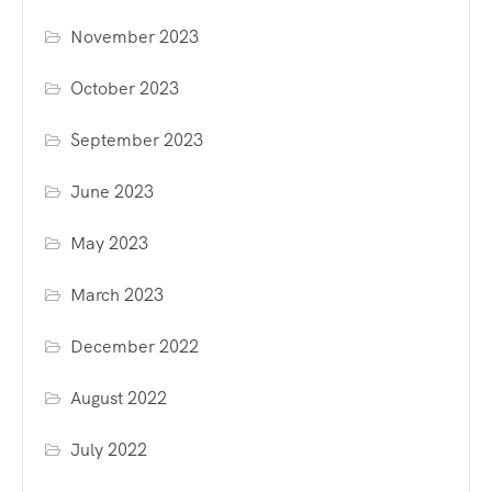
November 2023
October 2023
September 2023
June 2023
May 2023
March 2023
December 2022
August 2022
July 2022