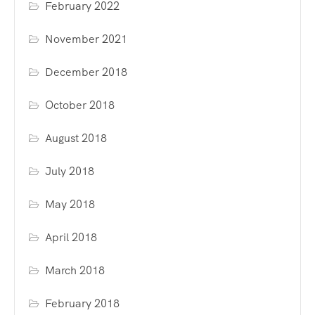
February 2022
November 2021
December 2018
October 2018
August 2018
July 2018
May 2018
April 2018
March 2018
February 2018