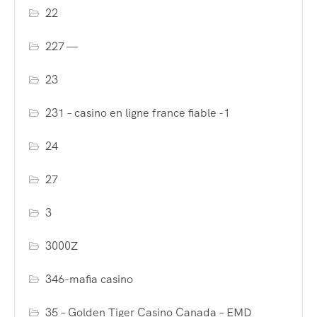
22
227 —
23
231 – casino en ligne france fiable -1
24
27
3
3000Z
346-mafia casino
35 – Golden Tiger Casino Canada – EMD