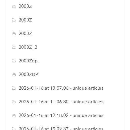
2000Z
2000Z
2000Z
2000Z_2
2000Zdp
2000ZDP
2026-01-16 at 10.57.06 – unique articles
2026-01-16 at 11.06.30 – unique articles
2026-01-16 at 12.18.02 – unique articles
2026-01-16 at 15.02.37 – unique articles