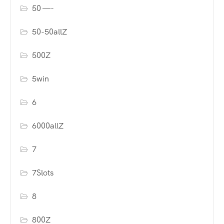
50 —-
50-50allZ
500Z
5win
6
6000allZ
7
7Slots
8
800Z