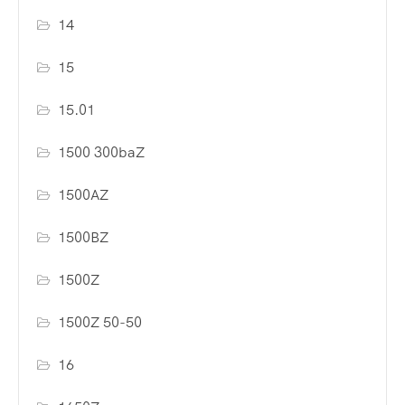
14
15
15.01
1500 300baZ
1500AZ
1500BZ
1500Z
1500Z 50-50
16