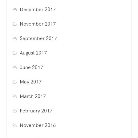
December 2017
November 2017
September 2017
August 2017
June 2017
May 2017
March 2017
February 2017
November 2016