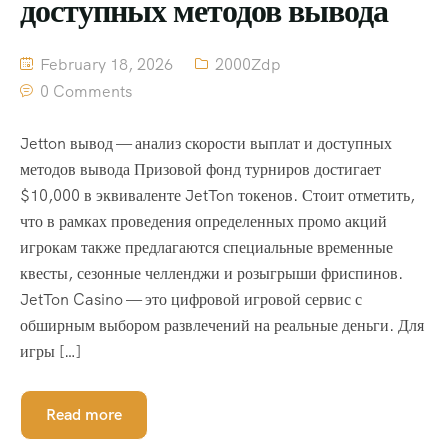
доступных методов вывода
February 18, 2026
2000Zdp
0 Comments
Jetton вывод — анализ скорости выплат и доступных
методов вывода Призовой фонд турниров достигает
$10,000 в эквиваленте JetTon токенов. Стоит отметить,
что в рамках проведения определенных промо акций
игрокам также предлагаются специальные временные
квесты, сезонные челленджи и розыгрыши фриспинов.
JetTon Casino — это цифровой игровой сервис с
обширным выбором развлечений на реальные деньги. Для
игры […]
Read more