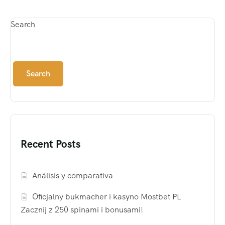
Search
Search
Recent Posts
Análisis y comparativa
Oficjalny bukmacher i kasyno Mostbet PL
Zacznij z 250 spinami i bonusami!