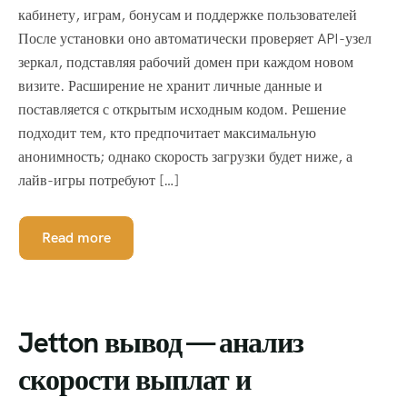
кабинету, играм, бонусам и поддержке пользователей
После установки оно автоматически проверяет API-узел
зеркал, подставляя рабочий домен при каждом новом
визите. Расширение не хранит личные данные и
поставляется с открытым исходным кодом. Решение
подходит тем, кто предпочитает максимальную
анонимность; однако скорость загрузки будет ниже, а
лайв-игры потребуют […]
Read more
Jetton вывод — анализ
скорости выплат и