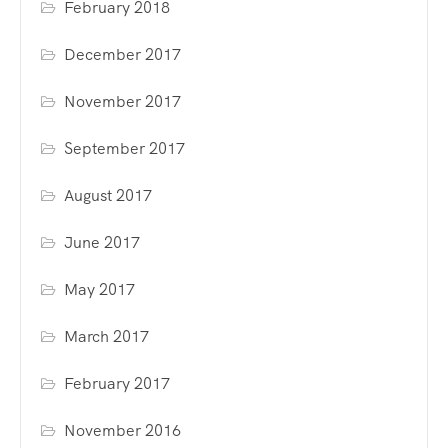
February 2018
December 2017
November 2017
September 2017
August 2017
June 2017
May 2017
March 2017
February 2017
November 2016