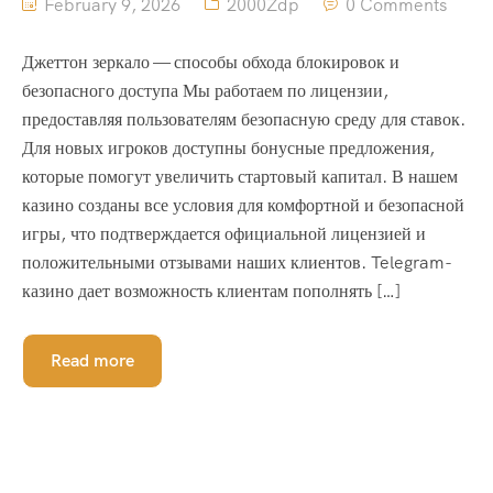
February 9, 2026
2000Zdp
0 Comments
Джеттон зеркало — способы обхода блокировок и
безопасного доступа Мы работаем по лицензии,
предоставляя пользователям безопасную среду для ставок.
Для новых игроков доступны бонусные предложения,
которые помогут увеличить стартовый капитал. В нашем
казино созданы все условия для комфортной и безопасной
игры, что подтверждается официальной лицензией и
положительными отзывами наших клиентов. Telegram-
казино дает возможность клиентам пополнять […]
Read more