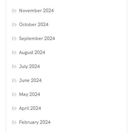
November 2024
October 2024
September 2024
August 2024
July 2024
June 2024
May 2024
April 2024
February 2024