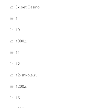
0x.bet Casino
1
10
1000Z
11
12
12-shkola.ru
1200Z
13