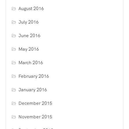
August 2016
July 2016
June 2016
May 2016
March 2016
February 2016
January 2016
December 2015
November 2015