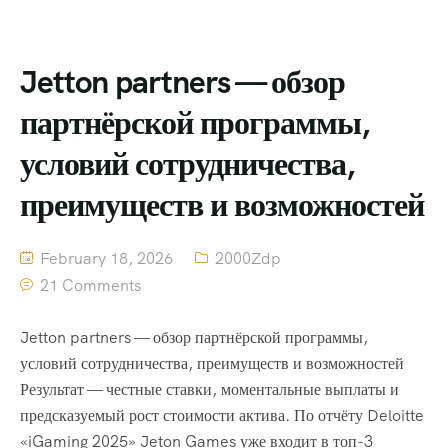
Jetton partners — обзор
партнёрской программы,
условий сотрудничества,
преимуществ и возможностей
February 18, 2026
2000Zdp
21 Comments
Jetton partners — обзор партнёрской программы,
условий сотрудничества, преимуществ и возможностей
Результат — честные ставки, моментальные выплаты и
предсказуемый рост стоимости актива. По отчёту Deloitte
«iGaming 2025» Jeton Games уже входит в топ-3