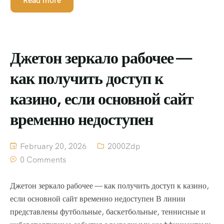
Read more
Джетон зеркало рабочее —
как получить доступ к
казино, если основной сайт
временно недоступен
February 20, 2026
2000Zdp
0 Comments
Джетон зеркало рабочее — как получить доступ к казино,
если основной сайт временно недоступен В линии
представлены футбольные, баскетбольные, теннисные и