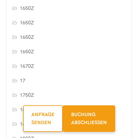
1650Z
1650Z
1650Z
1650Z
1670Z
17
1750Z
18
ANFRAGE
BUCHUNG
SENDEN
ABSCHLIESSEN
1800Z