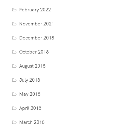
February 2022
November 2021
December 2018
October 2018
August 2018
July 2018
May 2018
April 2018
March 2018