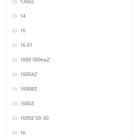
1300Z
14
15
15.01
1500 300baZ
1500AZ
1500BZ
1500Z
1500Z 50-50
16