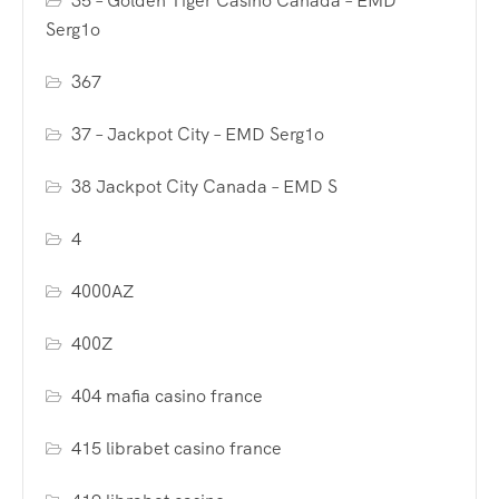
35 – Golden Tiger Casino Canada – EMD
Serg1o
367
37 – Jackpot City – EMD Serg1o
38 Jackpot City Canada – EMD S
4
4000AZ
400Z
404 mafia casino france
415 librabet casino france