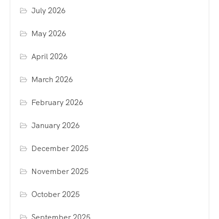
July 2026
May 2026
April 2026
March 2026
February 2026
January 2026
December 2025
November 2025
October 2025
September 2025