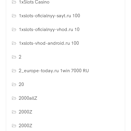
1xSlots Casino
1xslots-oficialnyy-sayt.ru 100
1xslots-oficialnyy-vhod.ru 10
1xslots-vhod-android.ru 100
2
2_europe-today.ru 1win 7000 RU
20
2000allZ
2000Z
2000Z