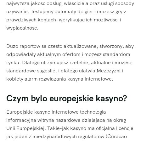
najwyzsza jakosc obslugi wlasciciela oraz uslugi sposoby
uzywanie. Testujemy automaty do gier i mozesz gry z
prawdziwych kontach, weryfikujac ich mozliwosci i
wyplacalnosc.
Duzo raportow sa czesto aktualizowane, stworzony, aby
odpowiadaly aktualnym ofertom i mozesz standardom
rynku. Dlatego otrzymujesz rzetelne, aktualne i mozesz
standardowe sugestie, i dlatego ulatwia Mezczyzni i
kobiety alarm rozwiazania kasyna internetowe.
Czym bylo europejskie kasyno?
Europejskie kasyno internetowe technologia
informacyjna witryna hazardowa dzialajaca na okreg
Unii Europejskiej. Takie-jak kasyno ma oficjalna licencje
jak jeden z miedzynarodowych regulatorow (Curacao