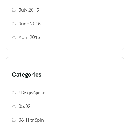
July 2015
June 2015
April 2015
Categories
! Без рубрики
05.02
06-HitnSpin