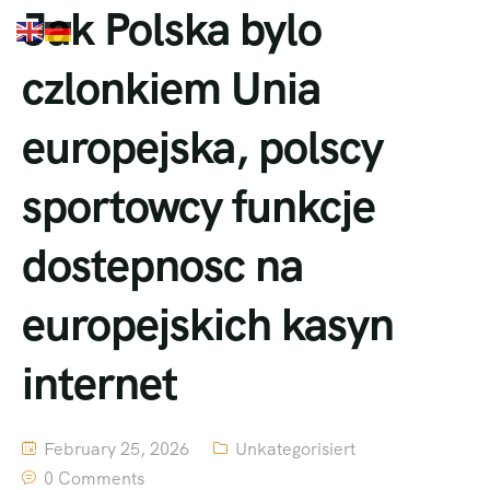
Jak Polska bylo
czlonkiem Unia
europejska, polscy
sportowcy funkcje
dostepnosc na
europejskich kasyn
internet
February 25, 2026
Unkategorisiert
0 Comments