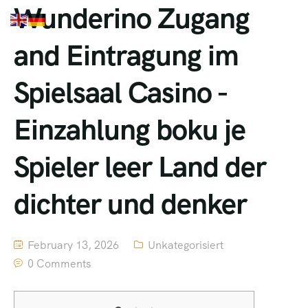
Wunderino Zugang
and Eintragung im
Spielsaal Casino -
Einzahlung boku je
Spieler leer Land der
dichter und denker
February 13, 2026
Unkategorisiert
0 Comments