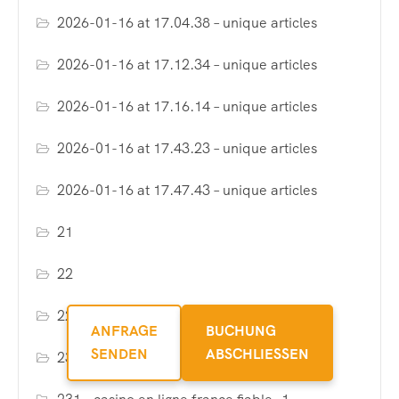
2026-01-16 at 17.04.38 – unique articles
2026-01-16 at 17.12.34 – unique articles
2026-01-16 at 17.16.14 – unique articles
2026-01-16 at 17.43.23 – unique articles
2026-01-16 at 17.47.43 – unique articles
21
22
227 —
ANFRAGE
BUCHUNG
SENDEN
ABSCHLIESSEN
23