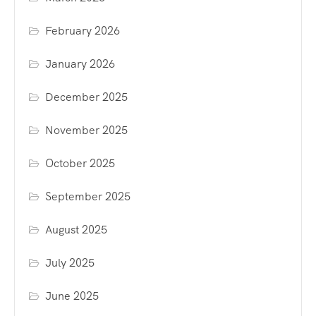
February 2026
January 2026
December 2025
November 2025
October 2025
September 2025
August 2025
July 2025
June 2025