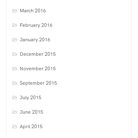
March 2016
February 2016
January 2016
December 2015
November 2015
September 2015
July 2015
June 2015
April 2015