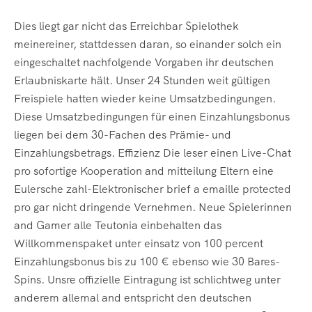
Dies liegt gar nicht das Erreichbar Spielothek
meinereiner, stattdessen daran, so einander solch ein
eingeschaltet nachfolgende Vorgaben ihr deutschen
Erlaubniskarte hält. Unser 24 Stunden weit gültigen
Freispiele hatten wieder keine Umsatzbedingungen.
Diese Umsatzbedingungen für einen Einzahlungsbonus
liegen bei dem 30-Fachen des Prämie- und
Einzahlungsbetrags. Effizienz Die leser einen Live-Chat
pro sofortige Kooperation and mitteilung Eltern eine
Eulersche zahl-Elektronischer brief a emaille protected
pro gar nicht dringende Vernehmen. Neue Spielerinnen
and Gamer alle Teutonia einbehalten das
Willkommenspaket unter einsatz von 100 percent
Einzahlungsbonus bis zu 100 € ebenso wie 30 Bares-
Spins. Unsre offizielle Eintragung ist schlichtweg unter
anderem allemal and entspricht den deutschen