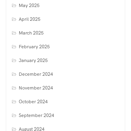
May 2025
April 2025
March 2025
February 2025
January 2025
December 2024
November 2024
October 2024
September 2024
August 2024