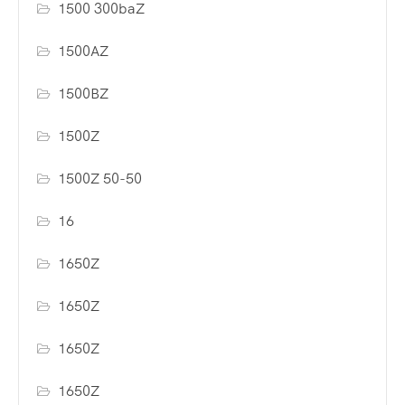
1500 300baZ
1500AZ
1500BZ
1500Z
1500Z 50-50
16
1650Z
1650Z
1650Z
1650Z