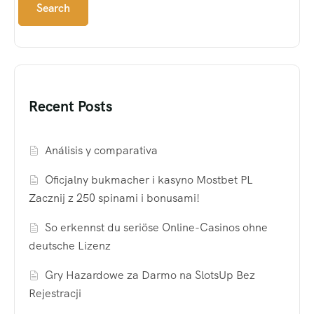
Search
Recent Posts
Análisis y comparativa
Oficjalny bukmacher i kasyno Mostbet PL
Zacznij z 250 spinami i bonusami!
So erkennst du seriöse Online-Casinos ohne
deutsche Lizenz
Gry Hazardowe za Darmo na SlotsUp Bez
Rejestracji