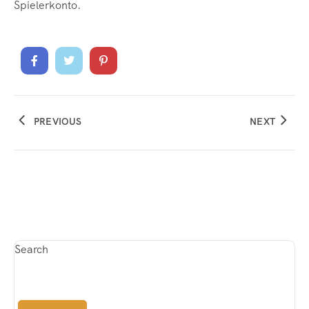
Spielerkonto.
PREVIOUS
NEXT
Search