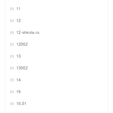
11
12
12-shkola.ru
1200Z
13
1300Z
14
15
15.01