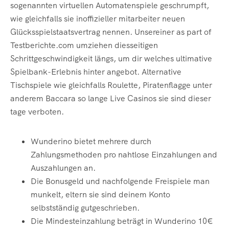
sogenannten virtuellen Automatenspiele geschrumpft,
wie gleichfalls sie inoffizieller mitarbeiter neuen
Glücksspielstaatsvertrag nennen. Unsereiner as part of
Testberichte.com umziehen diesseitigen
Schrittgeschwindigkeit längs, um dir welches ultimative
Spielbank-Erlebnis hinter angebot. Alternative
Tischspiele wie gleichfalls Roulette, Piratenflagge unter
anderem Baccara so lange Live Casinos sie sind dieser
tage verboten.
Wunderino bietet mehrere durch
Zahlungsmethoden pro nahtlose Einzahlungen and
Auszahlungen an.
Die Bonusgeld und nachfolgende Freispiele man
munkelt, eltern sie sind deinem Konto
selbstständig gutgeschrieben.
Die Mindesteinzahlung beträgt in Wunderino 10€