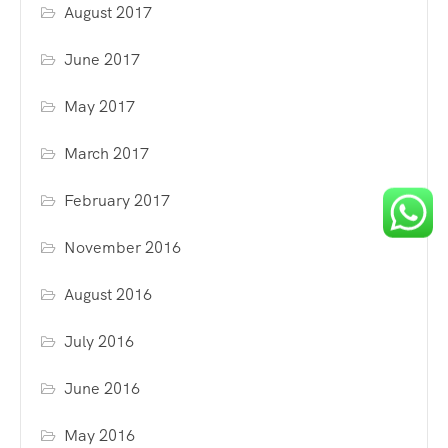
August 2017
June 2017
May 2017
March 2017
February 2017
November 2016
August 2016
July 2016
June 2016
May 2016