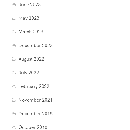
June 2023
May 2023
March 2023
December 2022
August 2022
July 2022
February 2022
November 2021
December 2018
October 2018