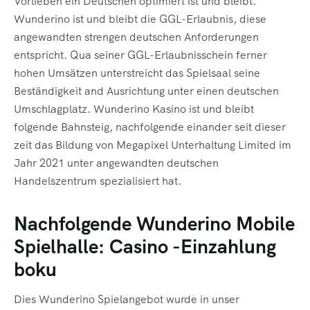
Vorlieben ein Deutschen optimiert ist und bleibt.
Wunderino ist und bleibt die GGL-Erlaubnis, diese
angewandten strengen deutschen Anforderungen
entspricht. Qua seiner GGL-Erlaubnisschein ferner
hohen Umsätzen unterstreicht das Spielsaal seine
Beständigkeit and Ausrichtung unter einen deutschen
Umschlagplatz.
Wunderino Kasino ist und bleibt
folgende Bahnsteig, nachfolgende einander seit dieser
zeit das Bildung von Megapixel Unterhaltung Limited im
Jahr 2021 unter angewandten deutschen
Handelszentrum spezialisiert hat.
Nachfolgende Wunderino Mobile
Spielhalle: Casino -Einzahlung
boku
Dies Wunderino Spielangebot wurde in unser