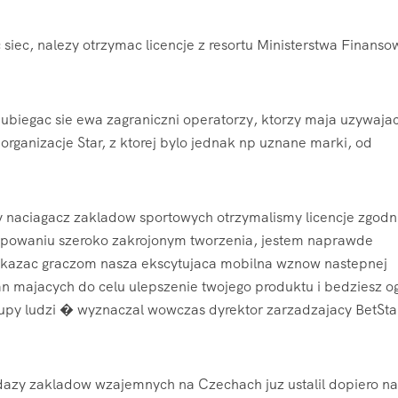
 siec, nalezy otrzymac licencje z resortu Ministerstwa Finansow
ubiegac sie ewa zagraniczni operatorzy, ktorzy maja uzywajac
 organizacje Star, z ktorej bylo jednak np uznane marki, od
y naciagacz zakladow sportowych otrzymalismy licencje zgodn
epowaniu szeroko zakrojonym tworzenia, jestem naprawde
rzekazac graczom nasza ekscytujaca mobilna wznow nastepnej
aran majacych do celu ulepszenie twojego produktu i bedziesz o
rupy ludzi � wyznaczal wowczas dyrektor zarzadzajacy BetSta
edazy zakladow wzajemnych na Czechach juz ustalil dopiero na