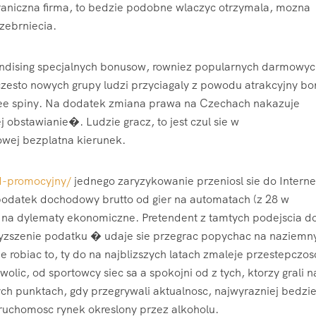
graniczna firma, to bedzie podobne wlaczyc otrzymala, mozna
zebrniecia.
dising specjalnych bonusow, rowniez popularnych darmowych
czesto nowych grupy ludzi przyciagaly z powodu atrakcyjny bo
ree spiny. Na dodatek zmiana prawa na Czechach nakazuje
bstawianie�. Ludzie gracz, to jest czul sie w
owej bezplatna kierunek.
od-promocyjny/
jednego zaryzykowanie przeniosl sie do Interne
podatek dochodowy brutto od gier na automatach (z 28 w
 na dylematy ekonomiczne. Pretendent z tamtych podejscia d
dwyzszenie podatku � udaje sie przegrac popychac na naziemn
obiac to, ty do na najblizszych latach zmaleje przestepczos
lic, od sportowcy siec sa a spokojni od z tych, ktorzy grali n
ch punktach, gdy przegrywali aktualnosc, najwyrazniej bedzi
ieruchomosc rynek okreslony przez alkoholu.