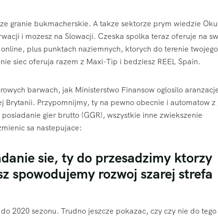
akze granie bukmacherskie. A takze sektorze prym wiedzie Ok
orwacji i mozesz na Slowacji. Czeska spolka teraz oferuje na s
line, plus punktach naziemnych, ktorych do terenie twojego
ie siec oferuja razem z Maxi-Tip i bedziesz REEL Spain.
orowych barwach, jak Ministerstwo Finansow oglosilo aranzacj
 Brytanii. Przypomnijmy, ty na pewno obecnie i automatow z g
osiadanie gier brutto (GGR), wszystkie inne zwiekszenie
mienic sa nastepujace:
danie sie, ty do przesadzimy ktorzy
z spowodujemy rozwoj szarej strefa
 do 2020 sezonu. Trudno jeszcze pokazac, czy czy nie do tego