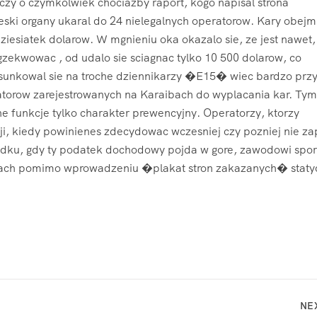
dczy o czymkolwiek chociazby raport, kogo napisal strona
ski organy ukaral do 24 nielegalnych operatorow. Kary obejm
dziesiatek dolarow. W mgnieniu oka okazalo sie, ze jest nawet,
zekwowac , od udalo sie sciagnac tylko 10 500 dolarow, co
osunkowal sie na troche dziennikarzy �E15� wiec bardzo prz
ratorow zarejestrowanych na Karaibach do wyplacania kar. Tym
 funkcje tylko charakter prewencyjny. Operatorzy, ktorzy
cji, kiedy powinienes zdecydowac wczesniej czy pozniej nie za
ypadku, gdy ty podatek dochodowy pojda w gore, zawodowi spo
hach pomimo wprowadzeniu �plakat stron zakazanych� staty
NE