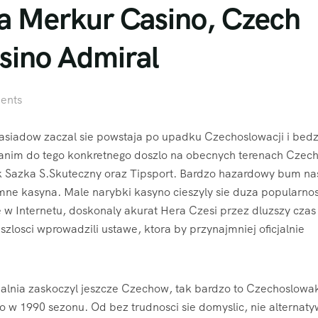
na Merkur Casino, Czech
asino Admiral
ents
asiadow zaczal sie powstaja po upadku Czechoslowacji i bedz
anim do tego konkretnego doszlo na obecnych terenach Czech
ak Sazka S.Skuteczny oraz Tipsport. Bardzo hazardowy bum nas
mne kasyna. Male narybki kasyno cieszyly sie duza popularnos
ie w Internetu, doskonaly akurat Hera Czesi przez dluzszy czas
zlosci wprowadzili ustawe, ktora by przynajmniej oficjalnie
dalnia zaskoczyl jeszcze Czechow, tak bardzo to Czechoslowa
o w 1990 sezonu. Od bez trudnosci sie domyslic, nie alternat