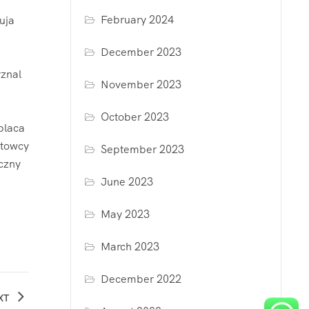
February 2024
uja
December 2023
yznal
November 2023
October 2023
placa
rtowcy
September 2023
czny
June 2023
May 2023
March 2023
December 2022
XT