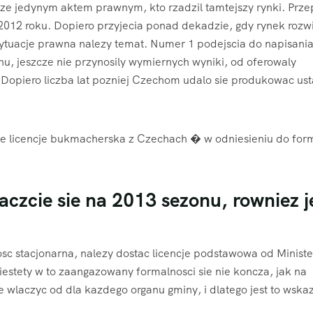
 jedynym aktem prawnym, kto rzadzil tamtejszy rynki. Prze
 2012 roku. Dopiero przyjecia ponad dekadzie, gdy rynek rozwi
 sytuacje prawna nalezy temat. Numer 1 podejscia do napisani
u, jeszcze nie przynosily wymiernych wyniki, od oferowaly
 Dopiero liczba lat pozniej Czechom udalo sie produkowac us
enie licencje bukmacherska z Czechach � w odniesieniu do for
aczcie sie na 2013 sezonu, rowniez j
nosc stacjonarna, nalezy dostac licencje podstawowa od Minist
iestety w to zaangazowany formalnosci sie nie koncza, jak na
 wlaczyc od dla kazdego organu gminy, i dlatego jest to wska