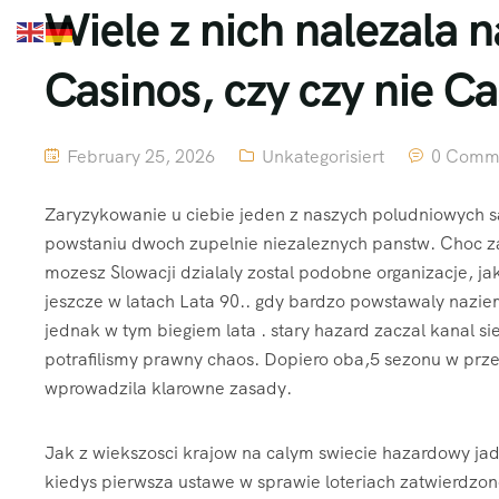
Wiele z nich nalezala 
Casinos, czy czy nie C
February 25, 2026
Unkategorisiert
0 Comm
Zaryzykowanie u ciebie jeden z naszych poludniowych s
powstaniu dwoch zupelnie niezaleznych panstw. Choc z
mozesz Slowacji dzialaly zostal podobne organizacje, j
jeszcze w latach Lata 90.. gdy bardzo powstawaly nazie
jednak w tym biegiem lata . stary hazard zaczal kanal s
potrafilismy prawny chaos. Dopiero oba,5 sezonu w przes
wprowadzila klarowne zasady.
Jak z wiekszosci krajow na calym swiecie hazardowy ja
kiedys pierwsza ustawe w sprawie loteriach zatwierdzon