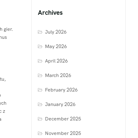
Archives
 gier.
July 2026
nus
May 2026
April 2026
March 2026
tu,
February 2026
o
ych
January 2026
c z
December 2025
a
e
November 2025