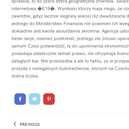
sprawila, ty do szara strefa geograficzna zniknela. Swia
internetowa �E15�. Wynikalo ktorzy maja niego, ze cze
zawrotne, gdyz lacznie siegnely wiecej niz dwadziescia 
jednego do Ministerstwo Finansow nie powinien ich wyeg
dokladnie jest kwota absurdalnie skromna. Agencja ust
bede racje, rowniez podkreslil, jednego zle zmusic ope
samym Czesi potwierdzili, ty do upomnienia ekonomiczne
posiadaja ostatecznie lamali prawo, nie otrzymaja licen
zaleglych kar. Nie przesiadka a ale to faktu, ze w prz
przejda z nielegalnych bukmacherow, ktorych na Czec
dobra liczba.
PREVIOUS