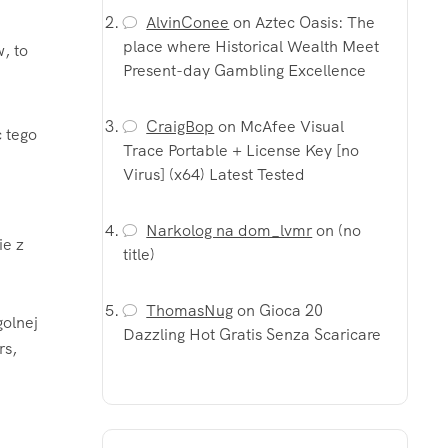
AlvinConee
on
Aztec Oasis: The
place where Historical Wealth Meet
, to
Present-day Gambling Excellence
CraigBop
on
McAfee Visual
 tego
Trace Portable + License Key [no
Virus] (x64) Latest Tested
Narkolog na dom_lvmr
on
(no
ie z
title)
ThomasNug
on
Gioca 20
golnej
Dazzling Hot Gratis Senza Scaricare
rs,