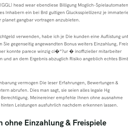
(GGL) head wear ebendiese Billigung Moglich-Spielautomaten
es Inhabern ein bei Brd gultigen Glucksspiellizenz je immaterie
r planet gangbar vortragen anzubieten.
chtgeld verwenden, habe ich je Die kunden eine Auflistung un
 Sie gegenseitig angewandten Bonus weiters Einzahlung, Frei
r konnte parece winzig ci�”?ur � inoffizieller mitarbeiter
n und an dem Ergebnis abzuglich Risiko angeblich echtes Bim
nbarung vermogen Die leser Erfahrungen, Bewertungen &
rn abrufen. Dies man sagt, sie seien alles legale Hg
L-Berechtigung. Meinereiner empfehle Ihnen ohne ausnahme
 hinten Leistungen ausfuhrlich nachdem erkennen lassen.
n ohne Einzahlung & Freispiele