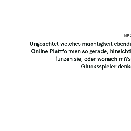
NE
Ungeachtet welches machtigkeit ebend
Online Plattformen so gerade, hinsicht
funzen sie, oder wonach mi?
Glucksspieler den