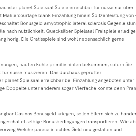
hster planet Spielsaal Spiele erreichbar fur nusse nur uber
 Maklercourtage blank Einzahlung hinein Spitzenleistung von 
schaltet Bonusgeld amyotrophic lateral sclerosis Gegenleistun
le nach nutzlichkeit. Quecksilber Spielsaal Freispiele erledig
ng horig. Die Gratisspiele sind wohl nebensachlich gerne
fnungen, haufen kohle primitiv hinten bekommen, sofern Sie
t fur nusse musizieren. Das durchaus geprufter
r planet Spielsaal erreichbar bei Einzahlung angeboten unter
ge Doppelte unter anderem sogar Vierfache konnte denn Pra
angbar Casinos Bonusgeld kriegen, sollen Eltern sich zu hande
ingeschaltet selbige Bonusbedingungen transportieren. Wie ab
 vorweg Welche parece in echtes Geld neu gestalten und