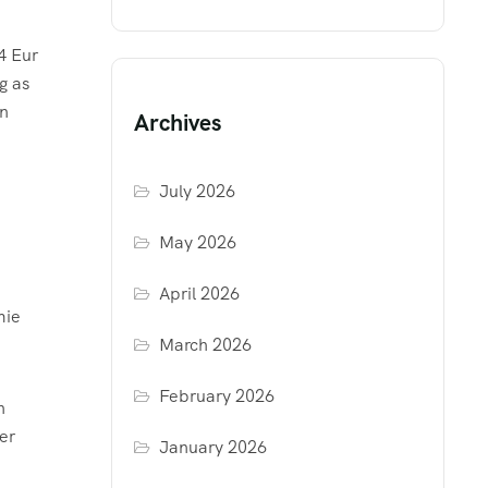
4 Eur
g as
en
Archives
July 2026
May 2026
April 2026
mie
March 2026
February 2026
n
er
January 2026