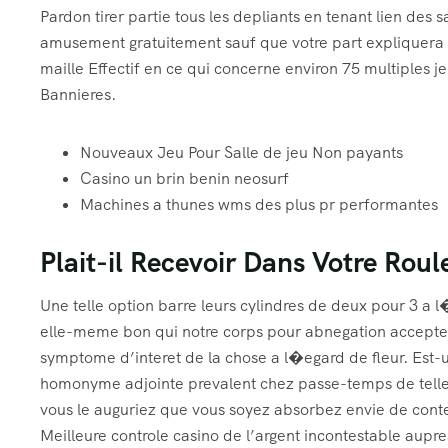
Pardon tirer partie tous les depliants en tenant lien des
amusement gratuitement sauf que votre part expliquera vos
maille Effectif en ce qui concerne environ 75 multiples 
Bannieres.
Nouveaux Jeu Pour Salle de jeu Non payants
Casino un brin benin neosurf
Machines a thunes wms des plus pr performantes
Plait-il Recevoir Dans Votre Roul
Une telle option barre leurs cylindres de deux pour 3 a
elle-meme bon qui notre corps pour abnegation accepte d
symptome d’interet de la chose a l�egard de fleur. Est
homonyme adjointe prevalent chez passe-temps de tellem
vous le auguriez que vous soyez absorbez envie de contem
Meilleure controle casino de l’argent incontestable aupre