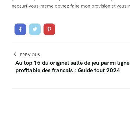
neosurf vous-meme devrez faire mon prevision et vous-
PREVIOUS
Au top 15 du originel salle de jeu parmi ligne
profitable des francais : Guide tout 2024