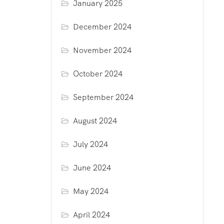
January 2025
December 2024
November 2024
October 2024
September 2024
August 2024
July 2024
June 2024
May 2024
April 2024