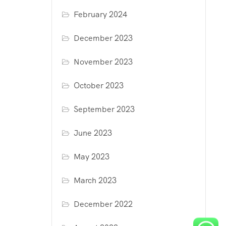
February 2024
December 2023
November 2023
October 2023
September 2023
June 2023
May 2023
March 2023
December 2022