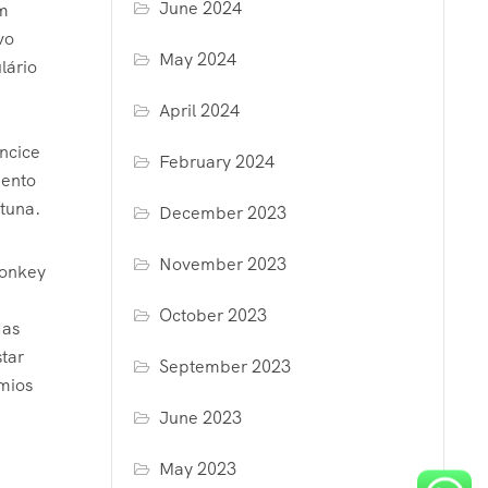
June 2024
am
vo
May 2024
lário
April 2024
ncice
February 2024
mento
tuna.
December 2023
November 2023
October 2023
das
tar
September 2023
êmios
June 2023
May 2023