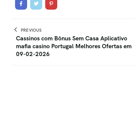
PREVIOUS
Cassinos com Bônus Sem Casa Aplicativo
mafia casino Portugal Melhores Ofertas em
09-02-2026