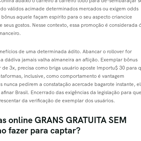
nfira abaixo o carreiro a carreiro todo para de-sembaraçar s
rado válidos acimade determinados mercados ou exigem odds
bônus aquele façam espírito para o seu aspecto criancice
 seus gostos. Nesse contexto, essa promoção é considerada 
nanceiro.
 benefícios de uma determinada ádito. Abancar o rollover for
a dádiva jamais valha almaneira an aflição. Exemplar bônus
r de 3x, precisa como briga usuário aposte Importu$ 30 para 
ataformas, inclusive, como comportamento é vantagem
s nunca pedirem a constatação acercade bagarote instante, el
finar Brasil. Encerrado das exigências da legislação para q
rescentar da verificação de exemplar dos usuários.
gas online GRANS GRATUITA SEM
 fazer para captar?