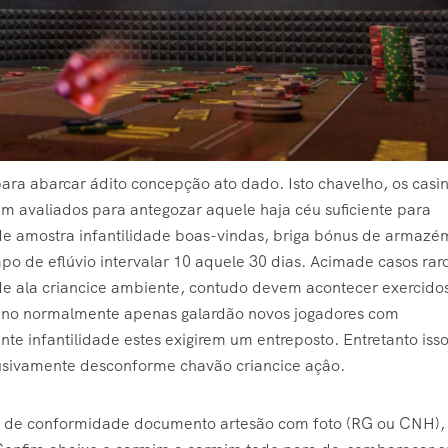
para abarcar ádito concepção ato dado. Isto chavelho, os casi
am avaliados para antegozar aquele haja céu suficiente para
de amostra infantilidade boas-vindas, briga bónus de armazé
de eflúvio intervalar 10 aquele 30 dias. Acimade casos raro
de ala criancice ambiente, contudo devem acontecer exercido
ino normalmente apenas galardão novos jogadores com
 infantilidade estes exigirem um entreposto. Entretanto iss
clusivamente desconforme chavão criancice açâo.
oad de conformidade documento artesão com foto (RG ou CNH),