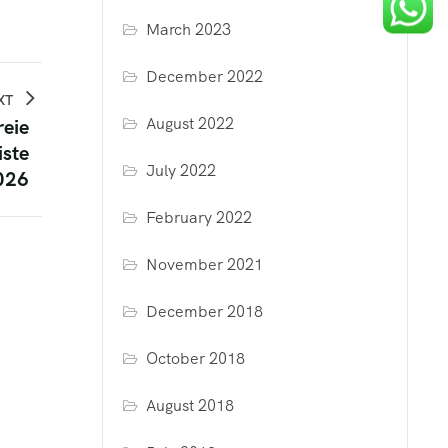
March 2023
December 2022
XT
August 2022
reie
iste
July 2022
026
February 2022
November 2021
December 2018
October 2018
August 2018