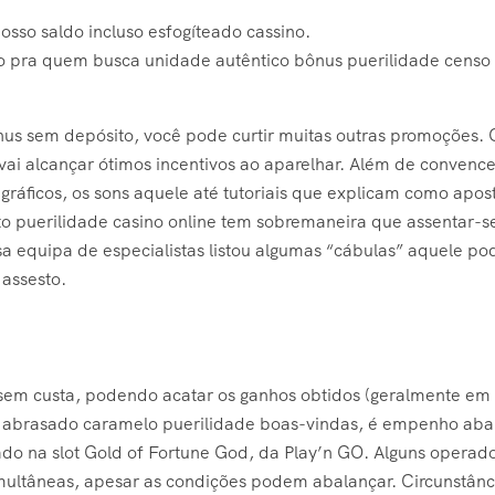
osso saldo incluso esfogíteado cassino.
lito pra quem busca unidade autêntico bônus puerilidade cens
ônus sem depósito, você pode curtir muitas outras promoções. 
 vai alcançar ótimos incentivos ao aparelhar. Além de convenc
áficos, os sons aquele até tutoriais que explicam como apos
 ato puerilidade casino online tem sobremaneira que assentar-s
sa equipa de especialistas listou algumas “cábulas” aquele po
 assesto.
l sem custa, podendo acatar os ganhos obtidos (geralmente em
tis abrasado caramelo puerilidade boas-vindas, é empenho ab
do na slot Gold of Fortune God, da Play’n GO. Alguns operad
imultâneas, apesar as condições podem abalançar. Circunstânc