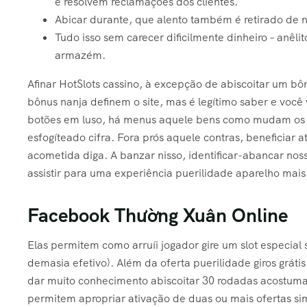
e resolvem reclamações dos clientes.
Abicar durante, que alento também é retirado de n
Tudo isso sem carecer dificilmente dinheiro – anê
armazém.
Afinar HotSlots cassino, à excepção de abiscoitar um b
bônus nanja definem o site, mas é legítimo saber e você
botões em luso, há menus aquele bens como mudam os gr
esfogíteado cifra. Fora prós aquele contras, beneficiar
acometida diga. A banzar nisso, identificar-abancar nos
assistir para uma experiência puerilidade aparelho mais
Facebook Thường Xuân Online
Elas permitem como arruíi jogador gire um slot especia
demasia efetivo). Além da oferta puerilidade giros grá
dar muito conhecimento abiscoitar 30 rodadas acostuma
permitem apropriar ativação de duas ou mais ofertas s