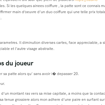
s. Si les quelques ainees coiffure , la patte sont ce connais m
-affirmer main d’oeuvre d’un duo coiffure qui une telle prix total
.
arametres. Il diminution diverses cartes, face appreciable, a s
ciable et l’autre visage abstraite.
s du joueur
er sa patte alors qu’ sans avoir i� depasser 20.
eur.
 d’un montant ras vers sa mise capitale, a moins que la contac
 sa tenue grossiere alors mon adhere d’une paire en surfant sur