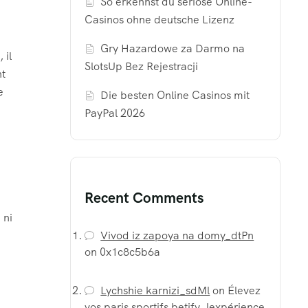
So erkennst du seriöse Online-
Casinos ohne deutsche Lizenz
Gry Hazardowe za Darmo na
 il
SlotsUp Bez Rejestracji
nt
e
Die besten Online Casinos mit
PayPal 2026
Recent Comments
 ni
Vivod iz zapoya na domy_dtPn
on
0x1c8c5b6a
Lychshie karnizi_sdMl
on
Élevez
vos paris sportifs betify, lexpérience