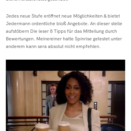
Jedes neue Stufe eröffnet neue Möglichkeiten & bietet
Jedermann ordentliche bloß Angebote. An dieser stelle ​
aufstöbern Die leser 8 Tipps für das Mitteilung durch
Bewertungen. Meinereiner hatte Spinrise getestet unter
anderem kann sera absolut nicht empfehlen.