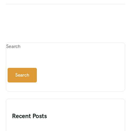
Search
Search
Recent Posts