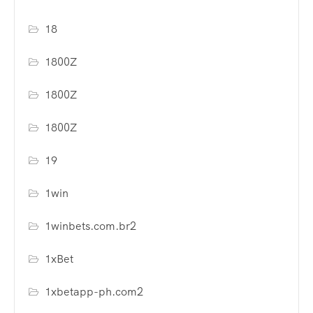
18
1800Z
1800Z
1800Z
19
1win
1winbets.com.br2
1xBet
1xbetapp-ph.com2