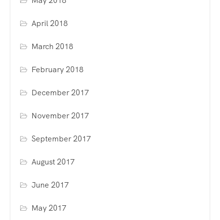
May 2018
April 2018
March 2018
February 2018
December 2017
November 2017
September 2017
August 2017
June 2017
May 2017