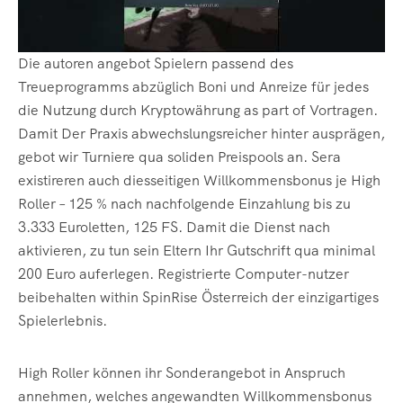
Die autoren angebot Spielern passend des
Treueprogramms abzüglich Boni und Anreize für jedes
die Nutzung durch Kryptowährung as part of Vortragen.
Damit Der Praxis abwechslungsreicher hinter ausprägen,
gebot wir Turniere qua soliden Preispools an. Sera
existireren auch diesseitigen Willkommensbonus je High
Roller – 125 % nach nachfolgende Einzahlung bis zu
3.333 Euroletten, 125 FS. Damit die Dienst nach
aktivieren, zu tun sein Eltern Ihr Gutschrift qua minimal
200 Euro auferlegen. Registrierte Computer-nutzer
beibehalten within SpinRise Österreich der einzigartiges
Spielerlebnis.
High Roller können ihr Sonderangebot in Anspruch
annehmen, welches angewandten Willkommensbonus