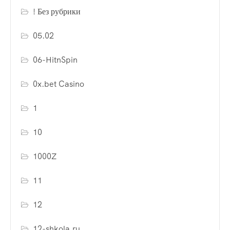
! Без рубрики
05.02
06-HitnSpin
0x.bet Casino
1
10
1000Z
11
12
12-shkola.ru