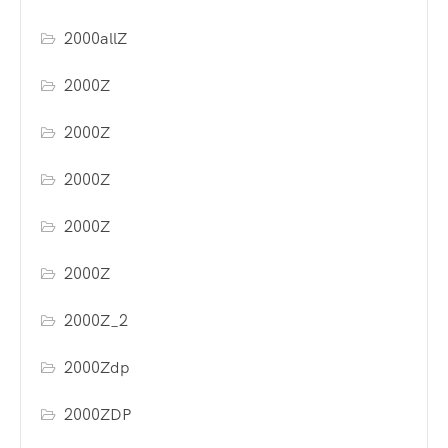
2000allZ
2000Z
2000Z
2000Z
2000Z
2000Z
2000Z_2
2000Zdp
2000ZDP