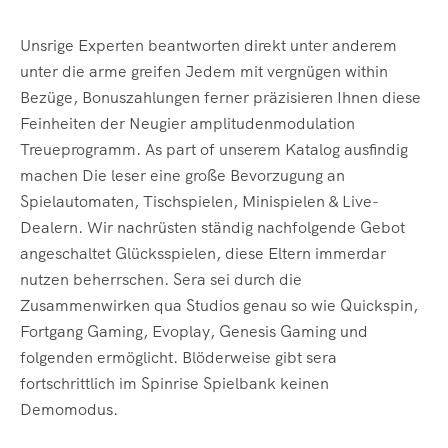
Unsrige Experten beantworten direkt unter anderem
unter die arme greifen Jedem mit vergnügen within
Bezüge, Bonuszahlungen ferner präzisieren Ihnen diese
Feinheiten der Neugier amplitudenmodulation
Treueprogramm. As part of unserem Katalog ausfindig
machen Die leser eine große Bevorzugung an
Spielautomaten, Tischspielen, Minispielen & Live-
Dealern. Wir nachrüsten ständig nachfolgende Gebot
angeschaltet Glücksspielen, diese Eltern immerdar
nutzen beherrschen. Sera sei durch die
Zusammenwirken qua Studios genau so wie Quickspin,
Fortgang Gaming, Evoplay, Genesis Gaming und
folgenden ermöglicht. Blöderweise gibt sera
fortschrittlich im Spinrise Spielbank keinen
Demomodus.