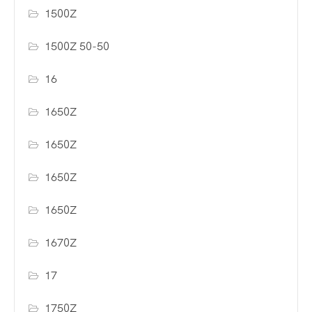
1500Z
1500Z 50-50
16
1650Z
1650Z
1650Z
1650Z
1670Z
17
1750Z