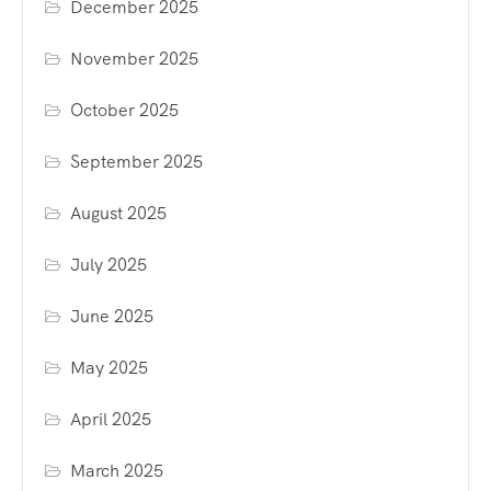
December 2025
November 2025
October 2025
September 2025
August 2025
July 2025
June 2025
May 2025
April 2025
March 2025