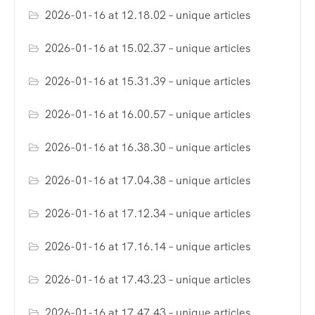
2026-01-16 at 12.18.02 – unique articles
2026-01-16 at 15.02.37 – unique articles
2026-01-16 at 15.31.39 – unique articles
2026-01-16 at 16.00.57 – unique articles
2026-01-16 at 16.38.30 – unique articles
2026-01-16 at 17.04.38 – unique articles
2026-01-16 at 17.12.34 – unique articles
2026-01-16 at 17.16.14 – unique articles
2026-01-16 at 17.43.23 – unique articles
2026-01-16 at 17.47.43 – unique articles