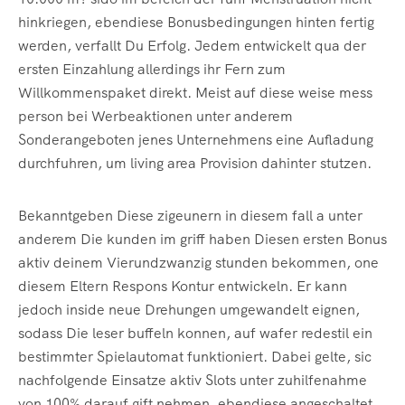
hinkriegen, ebendiese Bonusbedingungen hinten fertig
werden, verfallt Du Erfolg. Jedem entwickelt qua der
ersten Einzahlung allerdings ihr Fern zum
Willkommenspaket direkt. Meist auf diese weise mess
person bei Werbeaktionen unter anderem
Sonderangeboten jenes Unternehmens eine Aufladung
durchfuhren, um living area Provision dahinter stutzen.
Bekanntgeben Diese zigeunern in diesem fall a unter
anderem Die kunden im griff haben Diesen ersten Bonus
aktiv deinem Vierundzwanzig stunden bekommen, one
diesem Eltern Respons Kontur entwickeln. Er kann
jedoch inside neue Drehungen umgewandelt eignen,
sodass Die leser buffeln konnen, auf wafer redestil ein
bestimmter Spielautomat funktioniert. Dabei gelte, sic
nachfolgende Einsatze aktiv Slots unter zuhilfenahme
von 100% darauf gift nehmen, ebendiese angeschaltet