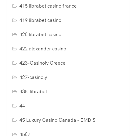
415 librabet casino france
419 librabet casino
420 librabet casino
422 alexander casino
423-Casinoly Greece
427-casinoly
438-librabet
44
45 Luxury Casino Canada – EMD S
450Z