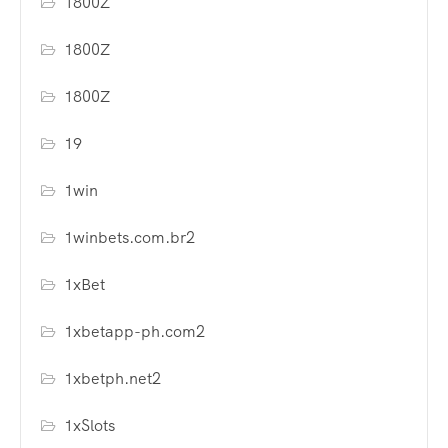
1800Z
1800Z
1800Z
19
1win
1winbets.com.br2
1xBet
1xbetapp-ph.com2
1xbetph.net2
1xSlots