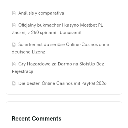
Análisis y comparativa
Oficjalny bukmacher i kasyno Mostbet PL
Zacznij z 250 spinami i bonusami!
So erkennst du seriöse Online-Casinos ohne
deutsche Lizenz
Gry Hazardowe za Darmo na SlotsUp Bez
Rejestracji
Die besten Online Casinos mit PayPal 2026
Recent Comments