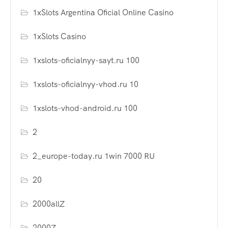
1xSlots Argentina Oficial Online Casino
1xSlots Casino
1xslots-oficialnyy-sayt.ru 100
1xslots-oficialnyy-vhod.ru 10
1xslots-vhod-android.ru 100
2
2_europe-today.ru 1win 7000 RU
20
2000allZ
2000Z