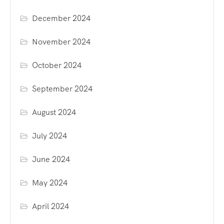
December 2024
November 2024
October 2024
September 2024
August 2024
July 2024
June 2024
May 2024
April 2024