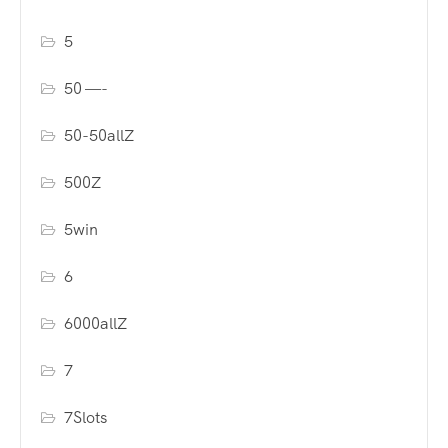
5
50 —-
50-50allZ
500Z
5win
6
6000allZ
7
7Slots