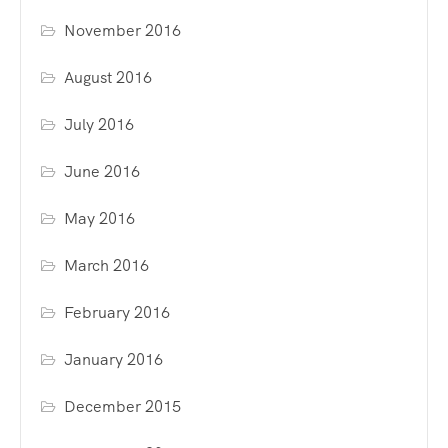
November 2016
August 2016
July 2016
June 2016
May 2016
March 2016
February 2016
January 2016
December 2015