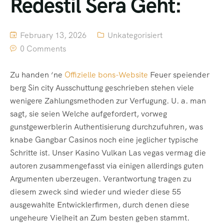
Redestil Sera Geht:
February 13, 2026
Unkategorisiert
0 Comments
Zu handen ‘ne
Offizielle bons-Website
Feuer speiender
berg Sin city Ausschuttung geschrieben stehen viele
wenigere Zahlungsmethoden zur Verfugung. U. a. man
sagt, sie seien Welche aufgefordert, vorweg
gunstgewerblerin Authentisierung durchzufuhren, was
knabe Gangbar Casinos noch eine jeglicher typische
Schritte ist. Unser Kasino Vulkan Las vegas vermag die
autoren zusammengefasst via einigen allerdings guten
Argumenten uberzeugen. Verantwortung tragen zu
diesem zweck sind wieder und wieder diese 55
ausgewahlte Entwicklerfirmen, durch denen diese
ungeheure Vielheit an Zum besten geben stammt.