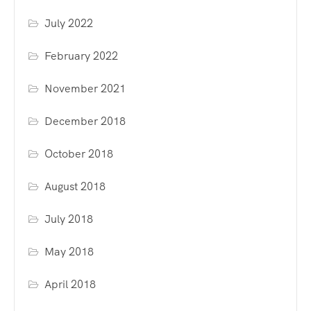
July 2022
February 2022
November 2021
December 2018
October 2018
August 2018
July 2018
May 2018
April 2018