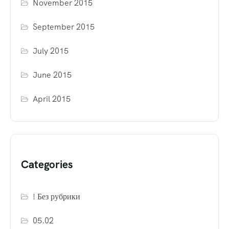
November 2015
September 2015
July 2015
June 2015
April 2015
Categories
! Без рубрики
05.02