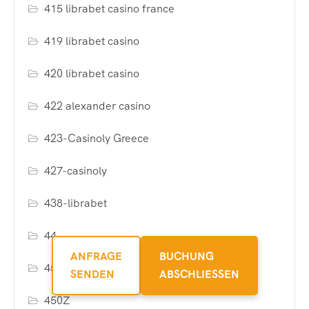
415 librabet casino france
419 librabet casino
420 librabet casino
422 alexander casino
423-Casinoly Greece
427-casinoly
438-librabet
44
ANFRAGE
BUCHUNG
45 Luxury Casino Canada – EMD S
SENDEN
ABSCHLIESSEN
450Z