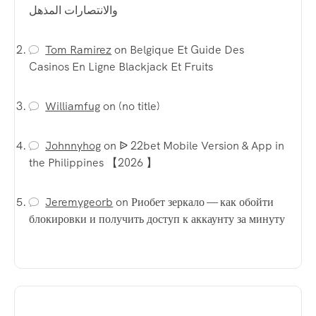
والانتصارات المذهل
Tom Ramirez
on
Belgique Et Guide Des
Casinos En Ligne Blackjack Et Fruits
Williamfug
on
(no title)
Johnnyhog
on
ᐉ 22bet Mobile Version & App in
the Philippines 【2026 】
Jeremygeorb
on
Риобет зеркало — как обойти
блокировки и получить доступ к аккаунту за минуту