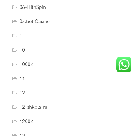
06-HitnSpin
0x.bet Casino
1
10
1000Z
11
12
12-shkola.ru
1200Z
13