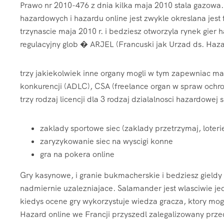
Prawo nr 2010-476 z dnia kilka maja 2010 stala gazowa. 
hazardowych i hazardu online jest zwykle okreslana jes
trzynascie maja 2010 r. i bedziesz otworzyla rynek gier 
regulacyjny glob � ARJEL (Francuski jak Urzad ds. Haza
trzy jakiekolwiek inne organy mogli w tym zapewniac ma
konkurencji (ADLC), CSA (freelance organ w spraw ochr
trzy rodzaj licencji dla 3 rodzaj dzialalnosci hazardowe
zaklady sportowe siec (zaklady przetrzymaj, loteri
zaryzykowanie siec na wyscigi konne
gra na pokera online
Gry kasynowe, i granie bukmacherskie i bedziesz gieldy
nadmiernie uzalezniajace. Salamander jest wlasciwie jed
kiedys ocene gry wykorzystuje wiedza gracza, ktory mog
Hazard online we Francji przyszedl zalegalizowany prz