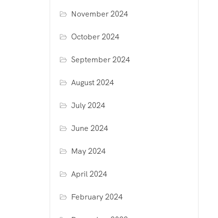
November 2024
October 2024
September 2024
August 2024
July 2024
June 2024
May 2024
April 2024
February 2024