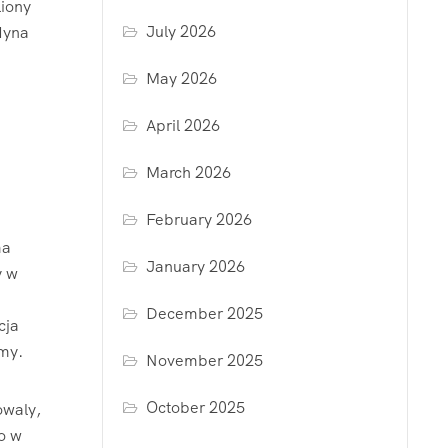
liony
July 2026
dyna
May 2026
April 2026
March 2026
February 2026
ma
January 2026
y w
December 2025
cja
emy.
November 2025
October 2025
owaly,
o w