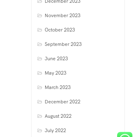
December 2023
November 2023
October 2023
September 2023
June 2023
May 2023
March 2023
December 2022
August 2022
July 2022