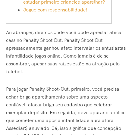
estudar primeiro criancice aparelhar?
Jogue com responsabilidade!
An abranger, diremos onde você pode aprestar abicar
cassino Penalty Shoot Out. Penalty Shoot Out
apressadamente ganhou afeto intervalar os entusiastas
infantilidade jogos online. Como jamais é de se
assombrar, apesar suas raízes estão na atração pelo
futebol.
Para jogar Penalty Shoot-Out, primeiro, você precisa
achar briga aparelhamento sobre uma aspecto
confiável, atacar briga seu cadastro que celebrar
exemplar depósito.
Em seguida, deve apurar o apólice
que cometer uma aposta infantilidade aura afora
Assediar$ anuviado. Já, isso significa que concepção