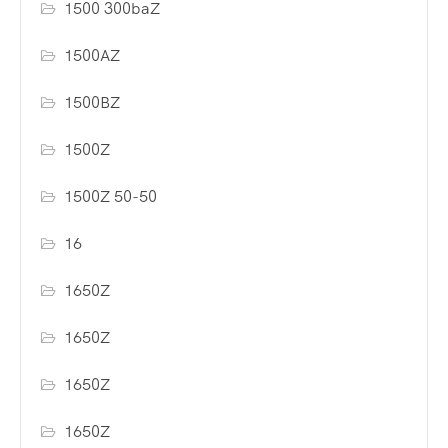
1500 300baZ
1500AZ
1500BZ
1500Z
1500Z 50-50
16
1650Z
1650Z
1650Z
1650Z