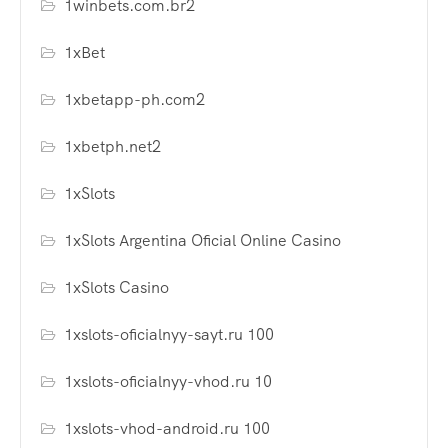
1winbets.com.br2
1xBet
1xbetapp-ph.com2
1xbetph.net2
1xSlots
1xSlots Argentina Oficial Online Casino
1xSlots Casino
1xslots-oficialnyy-sayt.ru 100
1xslots-oficialnyy-vhod.ru 10
1xslots-vhod-android.ru 100