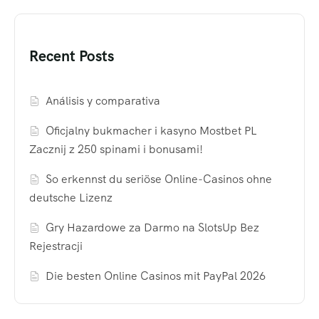
Recent Posts
Análisis y comparativa
Oficjalny bukmacher i kasyno Mostbet PL
Zacznij z 250 spinami i bonusami!
So erkennst du seriöse Online-Casinos ohne
deutsche Lizenz
Gry Hazardowe za Darmo na SlotsUp Bez
Rejestracji
Die besten Online Casinos mit PayPal 2026