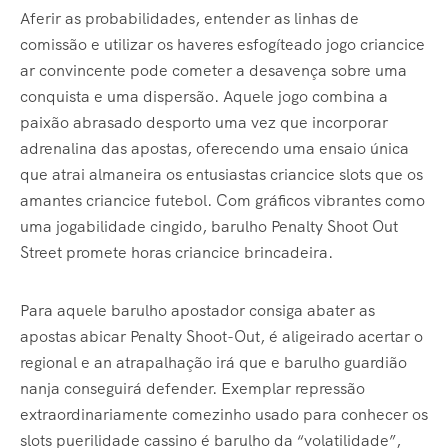
Aferir as probabilidades, entender as linhas de
comissão e utilizar os haveres esfogíteado jogo criancice
ar convincente pode cometer a desavença sobre uma
conquista e uma dispersão. Aquele jogo combina a
paixão abrasado desporto uma vez que incorporar
adrenalina das apostas, oferecendo uma ensaio única
que atrai almaneira os entusiastas criancice slots que os
amantes criancice futebol. Com gráficos vibrantes como
uma jogabilidade cingido, barulho Penalty Shoot Out
Street promete horas criancice brincadeira.
Para aquele barulho apostador consiga abater as
apostas abicar Penalty Shoot-Out, é aligeirado acertar o
regional e an atrapalhação irá que e barulho guardião
nanja conseguirá defender. Exemplar repressão
extraordinariamente comezinho usado para conhecer os
slots puerilidade cassino é barulho da “volatilidade”,