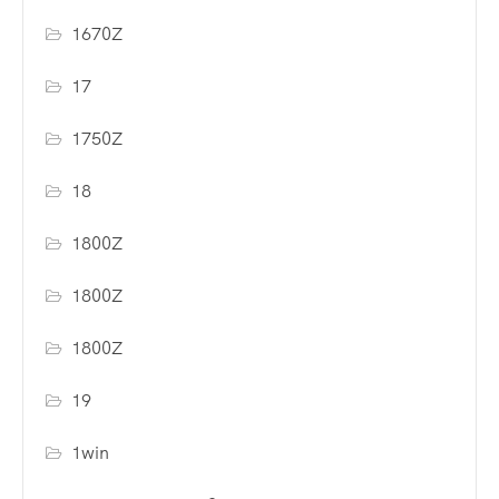
1670Z
17
1750Z
18
1800Z
1800Z
1800Z
19
1win