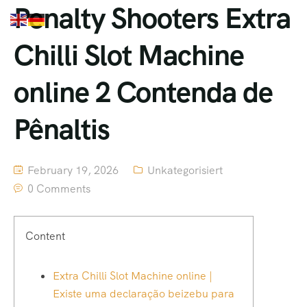
Penalty Shooters Extra
Chilli Slot Machine
online 2 Contenda de
Pênaltis
February 19, 2026
Unkategorisiert
0 Comments
Content
Extra Chilli Slot Machine online |
Existe uma declaração beizebu para