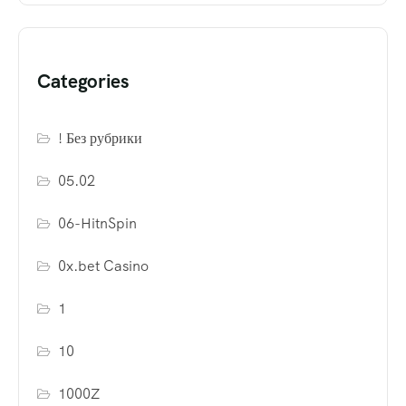
Categories
! Без рубрики
05.02
06-HitnSpin
0x.bet Casino
1
10
1000Z