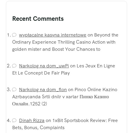
Recent Comments
wypłacalne kasyna internetowe
on
Beyond the
Ordinary Experience Thrilling Casino Action with
golden mister and Boost Your Chances to
Narkolog na dom_uwPi
on
Les Jeux En Ligne
Et Le Concept De Fair Play
Narkolog na dom_flon
on
Pinco Online Kazino
Azrbaycanda Srtli dnilr v xarlar Пинко Казино
Онлайн.1252 (2)
Dinah Rizza
on
1xBit Sportsbook Review: Free
Bets, Bonus, Complaints