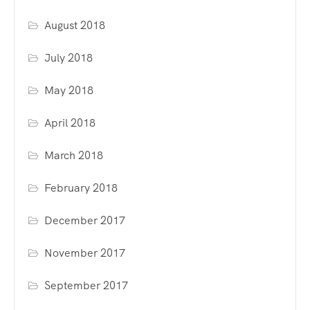
August 2018
July 2018
May 2018
April 2018
March 2018
February 2018
December 2017
November 2017
September 2017