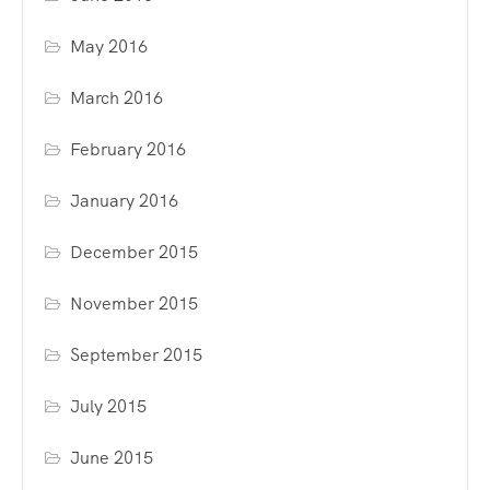
May 2016
March 2016
February 2016
January 2016
December 2015
November 2015
September 2015
July 2015
June 2015