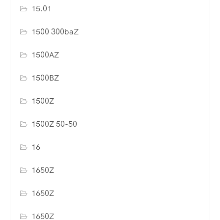
15.01
1500 300baZ
1500AZ
1500BZ
1500Z
1500Z 50-50
16
1650Z
1650Z
1650Z