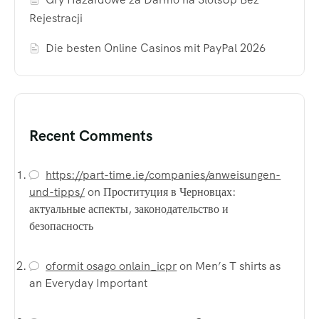
Rejestracji
Die besten Online Casinos mit PayPal 2026
Recent Comments
https://part-time.ie/companies/anweisungen-
und-tipps/
on
Проституция в Черновцах:
актуальные аспекты, законодательство и
безопасность
oformit osago onlain_icpr
on
Men’s T shirts as
an Everyday Important