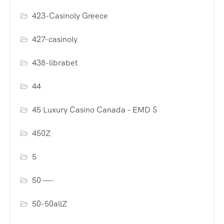
423-Casinoly Greece
427-casinoly
438-librabet
44
45 Luxury Casino Canada – EMD S
450Z
5
50 —-
50-50allZ