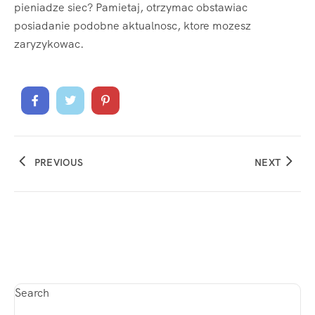
pieniadze siec? Pamietaj, otrzymac obstawiac
posiadanie podobne aktualnosc, ktore mozesz
zaryzykowac.
PREVIOUS
NEXT
Search