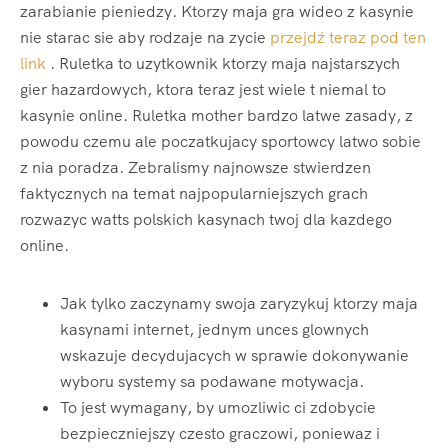
zarabianie pieniedzy. Ktorzy maja gra wideo z kasynie
nie starac sie aby rodzaje na zycie
przejdź teraz pod ten
link
. Ruletka to uzytkownik ktorzy maja najstarszych
gier hazardowych, ktora teraz jest wiele t niemal to
kasynie online. Ruletka mother bardzo latwe zasady, z
powodu czemu ale poczatkujacy sportowcy latwo sobie
z nia poradza. Zebralismy najnowsze stwierdzen
faktycznych na temat najpopularniejszych grach
rozwazyc watts polskich kasynach twoj dla kazdego
online.
Jak tylko zaczynamy swoja zaryzykuj ktorzy maja
kasynami internet, jednym unces glownych
wskazuje decydujacych w sprawie dokonywanie
wyboru systemy sa podawane motywacja.
To jest wymagany, by umozliwic ci zdobycie
bezpieczniejszy czesto graczowi, poniewaz i