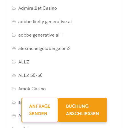
AdmiralBet Casino
adobe firefly generative ai
adobe generative ai 1
alexrachelgoldberg.com2
ALLZ
ALLZ 50-50
Amok Casino
antsaat.com
ANFRAGE
BUCHUNG
SENDEN
ABSCHLIESSEN
APK