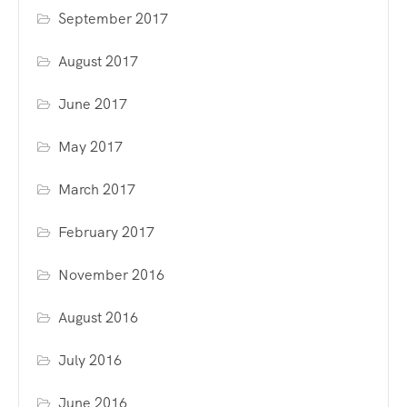
September 2017
August 2017
June 2017
May 2017
March 2017
February 2017
November 2016
August 2016
July 2016
June 2016