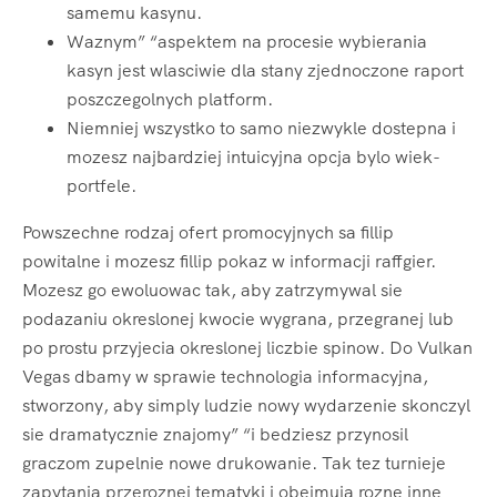
samemu kasynu.
Waznym” “aspektem na procesie wybierania
kasyn jest wlasciwie dla stany zjednoczone raport
poszczegolnych platform.
Niemniej wszystko to samo niezwykle dostepna i
mozesz najbardziej intuicyjna opcja bylo wiek-
portfele.
Powszechne rodzaj ofert promocyjnych sa fillip
powitalne i mozesz fillip pokaz w informacji raffgier.
Mozesz go ewoluowac tak, aby zatrzymywal sie
podazaniu okreslonej kwocie wygrana, przegranej lub
po prostu przyjecia okreslonej liczbie spinow. Do Vulkan
Vegas dbamy w sprawie technologia informacyjna,
stworzony, aby simply ludzie nowy wydarzenie skonczyl
sie dramatycznie znajomy” “i bedziesz przynosil
graczom zupelnie nowe drukowanie. Tak tez turnieje
zapytania przeroznej tematyki i obejmuja rozne inne