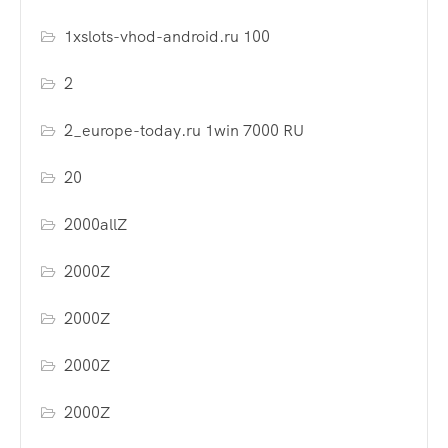
1xslots-vhod-android.ru 100
2
2_europe-today.ru 1win 7000 RU
20
2000allZ
2000Z
2000Z
2000Z
2000Z