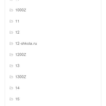
1000Z
11
12
12-shkola.ru
1200Z
13
1300Z
14
15