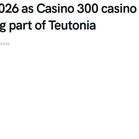
026 as Casino 300 casino
 part of Teutonia
ents