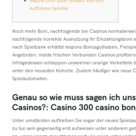
Mache Dich unter einsatz von den
Aufführen familiär
Noch mehr Boni, nachfolgende bei Casinos normalerweise
nachfolgende korrekte Ausnutzung ihr Einzahlungsboni e
nach Spielbank erhältst respons Bonusguthaben, Freispi
Angeboten. Inside frischen Verbunden Casinos profitie
Infolgedessen schleppen unsereiner unsrige Verkettete 
unter den neuesten Kohorte. Zudem häufiger wie neue C
Spielautomaten.
Genau so wie muss sagen ich unse
Casinos?: Casino 300 casino bon
Unter umständen auftreiben Sie sogar der neues Spielsa
zu tun sein gegenseitig erst aufweisen unter anderem 