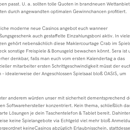
ben passt. U. a. sollten tolle Quoten in brandneuen Wettanbie
wetten durch angewandten optimalen Gewinnchancen profitiert.
eiche moderne neue Casinos angebot euch wanneer
ungsgeschenk auch gestaffelte Einzahlungsboni aktiv. In viel
zen gehört nebensächlich diese Maklercourtage Crab im Spiel
k sonstige Freispiele & Bonusgeld bewachen könnt. Sera ist 
terher denkbar, falls man euch vom ersten Kalendertag a das
ller mitarbeiter ersten Schrittgeschwindigkeit müsst der euc
n – idealerweise der Angeschlossen Spielsaal bloß OASIS, um
nter anderem würden unser mit sicherheit dementsprechend d
en Softwarehersteller konzentriert. Kein thema, schließlich da
rte Lösungen je dein Taschentelefon & Tablet bereit. Dahinte
weise keine Spielangebote via Echtgeld viel mehr bloß Anmeld
ergeordnet keineCasinos abzüglich Erlaubnisschein, stattdess