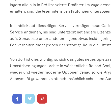
lagern allein in in Brd lizenzierte Ernährer. Im zuge des
erhalten, sind die leser intensiven Prüfungen unterzogen
In hinblick auf diesseitigen Service vermögen neue Casi
Service andienen, sie sind untergeordnet andere Lizenze
aufs Genaueste unter anderem irgendetwas inside gerin
Fehlverhalten droht jedoch der sofortige Raub ein Lizen
Von dort ist dies wichtig, so sich das gutes neues Spiels
Umsatzbedingungen. Achte in wöchentliche Reload Boni
wieder und wieder moderne Optionen genau so wie Krypto
Anonymität gewähren, statt nebensächlich schnellere Au