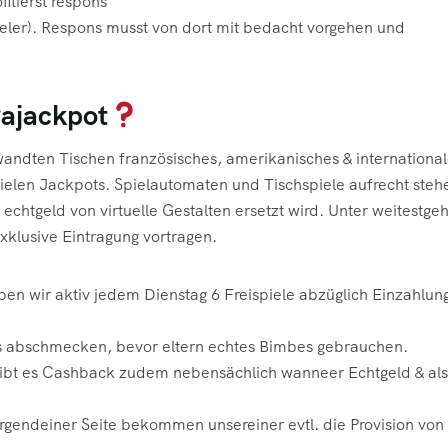
itierst respons
ler). Respons musst von dort mit bedacht vorgehen und
ajackpot
andten Tischen französisches, amerikanisches & international
pielen Jackpots. Spielautomaten und Tischspiele aufrecht steh
 echtgeld von virtuelle Gestalten ersetzt wird. Unter weitestg
exklusive Eintragung vortragen.
ben wir aktiv jedem Dienstag 6 Freispiele abzüglich Einzahlung
tis abschmecken, bevor eltern echtes Bimbes gebrauchen.
gibt es Cashback zudem nebensächlich wanneer Echtgeld & als
irgendeiner Seite bekommen unsereiner evtl. die Provision von