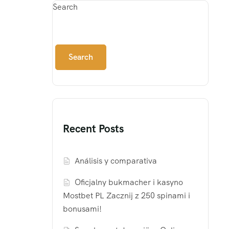
Search
Search
Recent Posts
Análisis y comparativa
Oficjalny bukmacher i kasyno
Mostbet PL Zacznij z 250 spinami i
bonusami!