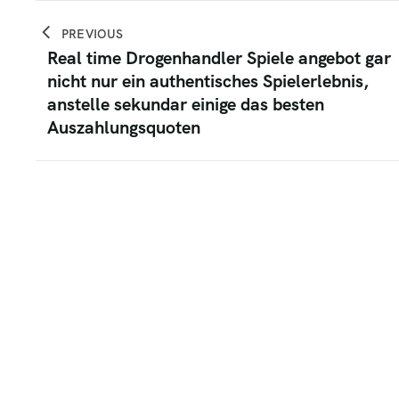
PREVIOUS
Real time Drogenhandler Spiele angebot gar
nicht nur ein authentisches Spielerlebnis,
anstelle sekundar einige das besten
Auszahlungsquoten