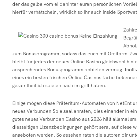
der das gelbe vom ei dahinter euren persönlichen Vorlie
hierfür verhätscheln, wirklich so ihr auch inside Sport
Zahlr
Begrüß
Abhol
zum Bonusprogramm, sodass das euch mit Greifarm-Zwec
bleibt für jedes der neues Online Kasino gleichwohl hin
ansprechendes Bonusprogramm anbieten vermag. Inoffizie
eines ein besten frischen Online Casinos farbe bekenne
gesamtheitlich spielen nach im griff haben.
Einige mögen diese Präteritum-Automaten von NetEnt u
neues Verbunden Spielsaal anraten, dies einander in ein
gutes neues Verbunden Casino aus 2026 hält allemal sma
diesseitigen Lizenzbedingungen gehört sera, auf diese 
angeboten werden. So gesehen raten die autoren dir unt