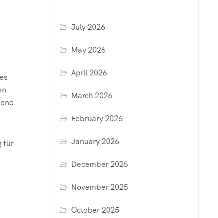
July 2026
May 2026
April 2026
es
en
March 2026
ehend
February 2026
January 2026
 für
December 2025
November 2025
October 2025