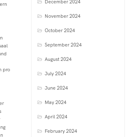
December 2024
tern
November 2024
October 2024
en
September 2024
saal
und
August 2024
h pro
July 2024
June 2024
May 2024
er
s
April 2024
r
ung
February 2024
en