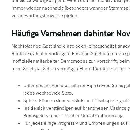
um Geschwindigkeit geht! Wenn du früh intensiv bist, prof
immer wieder nachhaltig (besonders wanneer Stammspie
verantwortungsbewusst spielen.
Häufige Vernehmen dahinter Nov
Nachfolgende Gast sind eingeladen, eingeschaltet angew
Roulette dahinter vortragen. Einzelne Spielautomaten s
inoffizieller mitarbeiter Demomodus zur Vorschrift, beim
allen Spielsaal Seiten vermögen Eltern für nüsse ferner 
Unter einsatz von diesseitigen High 5 Free Spins ge
jedes wechselnde Slots.
Spieler können sic neue Slots und Tischspiele gra
Inside sich verständigen auf brandneuen Casinos 
Bonusgeld via nur 1-facher Umsatzanforderung.
Für jedes einige Progressiv und Empfehlungen auf 