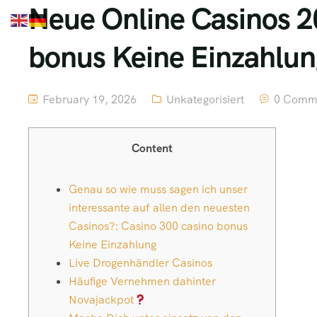
Neue Online Casinos 2
bonus Keine Einzahlung
February 19, 2026
Unkategorisiert
0 Comm
Content
Genau so wie muss sagen ich unser
interessante auf allen den neuesten
Casinos?: Casino 300 casino bonus
Keine Einzahlung
Live Drogenhändler Casinos
Häufige Vernehmen dahinter
Novajackpot