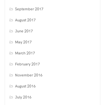
September 2017
August 2017
June 2017
May 2017
March 2017
February 2017
November 2016
August 2016
July 2016