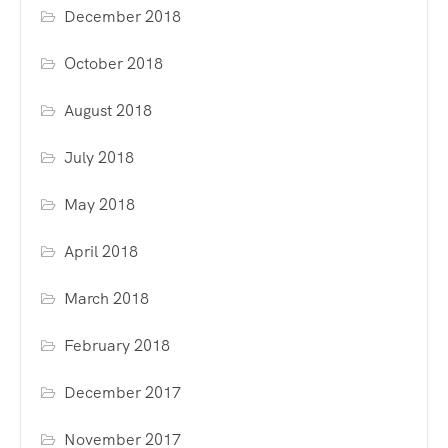
December 2018
October 2018
August 2018
July 2018
May 2018
April 2018
March 2018
February 2018
December 2017
November 2017