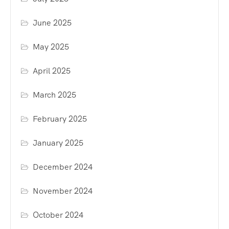
June 2025
May 2025
April 2025
March 2025
February 2025
January 2025
December 2024
November 2024
October 2024