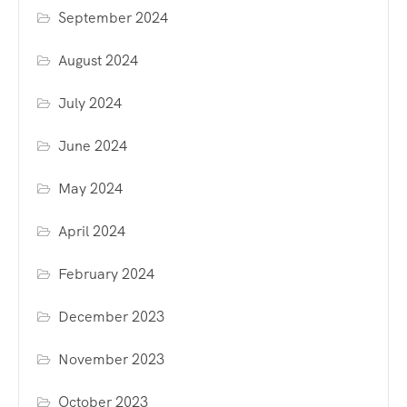
September 2024
August 2024
July 2024
June 2024
May 2024
April 2024
February 2024
December 2023
November 2023
October 2023