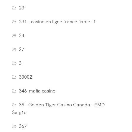
23
231 – casino en ligne france fiable -1
24
27
3
3000Z
346-mafia casino
35 – Golden Tiger Casino Canada – EMD
Serg1o
367