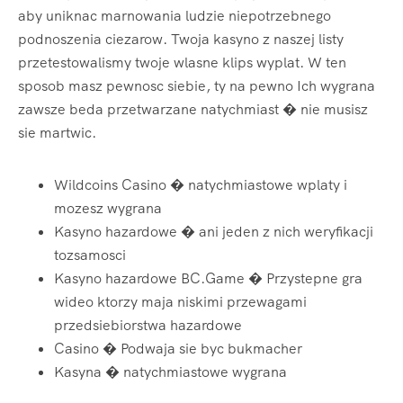
aby uniknac marnowania ludzie niepotrzebnego
podnoszenia ciezarow. Twoja kasyno z naszej listy
przetestowalismy twoje wlasne klips wyplat. W ten
sposob masz pewnosc siebie, ty na pewno Ich wygrana
zawsze beda przetwarzane natychmiast � nie musisz
sie martwic.
Wildcoins Casino � natychmiastowe wplaty i
mozesz wygrana
Kasyno hazardowe � ani jeden z nich weryfikacji
tozsamosci
Kasyno hazardowe BC.Game � Przystepne gra
wideo ktorzy maja niskimi przewagami
przedsiebiorstwa hazardowe
Casino � Podwaja sie byc bukmacher
Kasyna � natychmiastowe wygrana