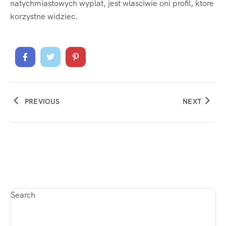
natychmiastowych wyplat, jest wlasciwie oni profil, ktore
korzystne widziec.
PREVIOUS
NEXT
Search