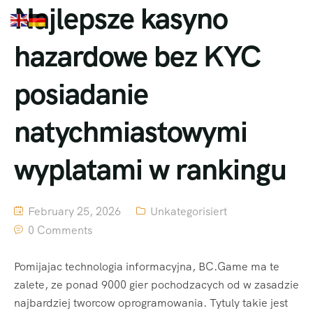
Najlepsze kasyno
hazardowe bez KYC
posiadanie
natychmiastowymi
wyplatami w rankingu
February 25, 2026
Unkategorisiert
0 Comments
Pomijajac technologia informacyjna, BC.Game ma te
zalete, ze ponad 9000 gier pochodzacych od w zasadzie
najbardziej tworcow oprogramowania. Tytuly takie jest