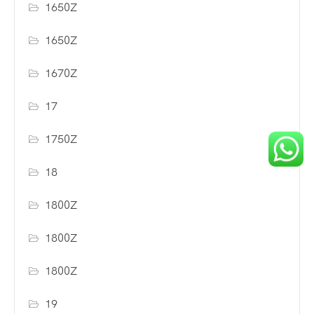
1650Z
1650Z
1670Z
17
1750Z
18
1800Z
1800Z
1800Z
19