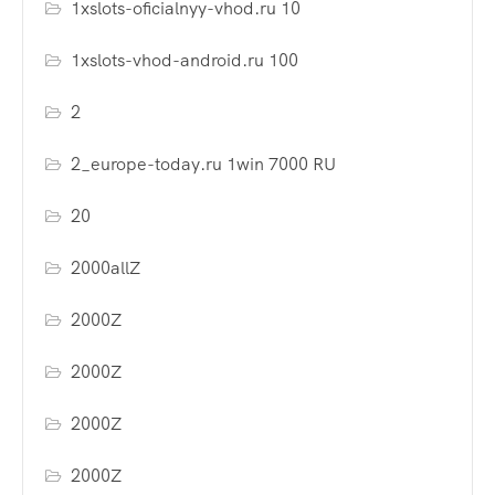
1xslots-oficialnyy-vhod.ru 10
1xslots-vhod-android.ru 100
2
2_europe-today.ru 1win 7000 RU
20
2000allZ
2000Z
2000Z
2000Z
2000Z