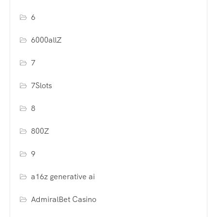
6
6000allZ
7
7Slots
8
800Z
9
a16z generative ai
AdmiralBet Casino