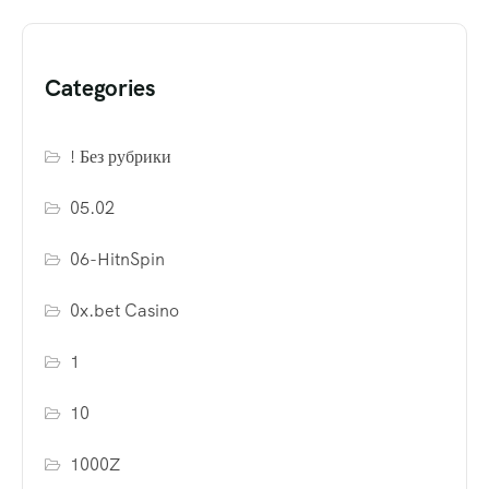
Categories
! Без рубрики
05.02
06-HitnSpin
0x.bet Casino
1
10
1000Z