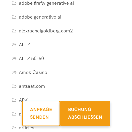
adobe firefly generative ai
adobe generative ai 1
alexrachelgoldberg.com2
ALLZ
ALLZ 50-50
Amok Casino
antsaat.com
APK
ANFRAGE
BUCHUNG
article
SENDEN
ABSCHLIESSEN
articles