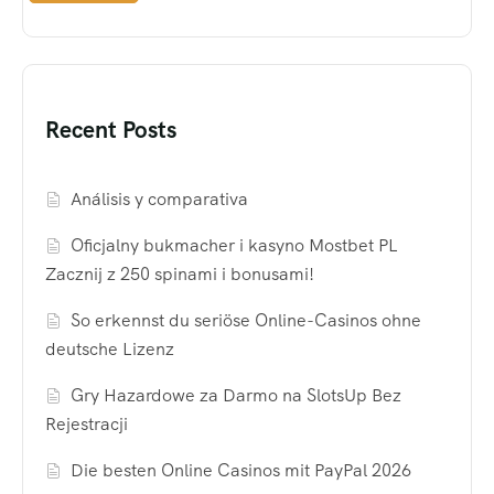
Recent Posts
Análisis y comparativa
Oficjalny bukmacher i kasyno Mostbet PL
Zacznij z 250 spinami i bonusami!
So erkennst du seriöse Online-Casinos ohne
deutsche Lizenz
Gry Hazardowe za Darmo na SlotsUp Bez
Rejestracji
Die besten Online Casinos mit PayPal 2026