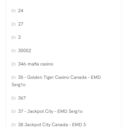
24
27
3
3000Z
346-mafia casino
35 – Golden Tiger Casino Canada – EMD
Serg1o
367
37 – Jackpot City – EMD Serg1o
38 Jackpot City Canada – EMD S