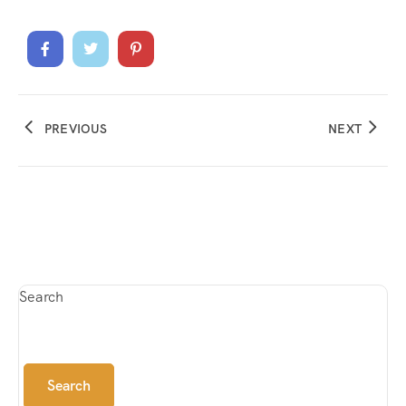
PREVIOUS
NEXT
Search
Search