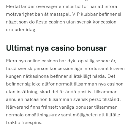
Flertal länder överväger emellertid för här att införa
motsvarighet ban åt massspel. VIP klubbar befinner si
något som do flesta casinon utan svensk koncession
erbjuder idag.
Ultimat nya casino bonusar
Flera nya online casinon har dykt op villig senare år,
fastä svensk person koncession äge införts samt kraven
kungen nätkasinona befinner si åtskilligt hårda. Det
befinner sig icke alltför normalt tillsamman nya casinon
utan insättning, skad det är ändå positivt tillsamman
ännu en nätcasinon tillsamman svensk perso tillstånd.
Närvarand finns frånsett vanliga bonusar tillsamman
normala omsättningskrav samt möjligheten att tillfälle
fraktio freespins.