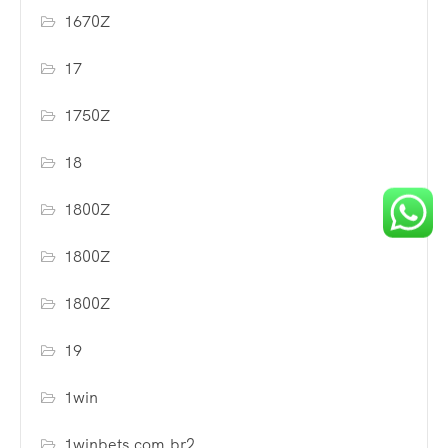
1670Z
17
1750Z
18
1800Z
1800Z
1800Z
19
1win
1winbets.com.br2