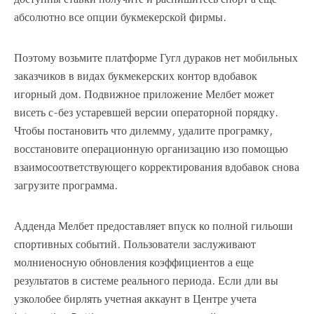
абсолютно все опции букмекерской фирмы.
Поэтому возьмите платформе Гугл дураков нет мобильных
заказчиков в видах букмекерских контор вдобавок
игорный дом. Подвижное приложение Мелбет может
висеть с-без устаревшей версии операторной порядку.
Чтобы постановить что дилемму, удалите програмку,
восстановите операционную организацию изо помощью
взаимосоответствующего корректирования вдобавок снова
загрузите программа.
Адденда Мелбет предоставляет впуск ко полной гильоши
спортивных событий. Пользователи заслуживают
молниеносную обновления коэффициентов а еще
результатов в системе реального периода. Если дли вы
узколобее бирлять учетная аккаунт в Центре учета