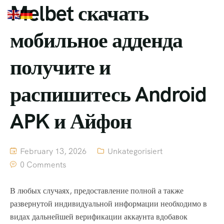
Melbet скачать
мобильное адденда
получите и
распишитесь Android
APK и Айфон
February 13, 2026
Unkategorisiert
0 Comments
В любых случаях, предоставление полной а также
развернутой индивидуальной информации необходимо в
видах дальнейшей верификации аккаунта вдобавок