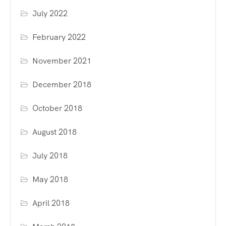
July 2022
February 2022
November 2021
December 2018
October 2018
August 2018
July 2018
May 2018
April 2018