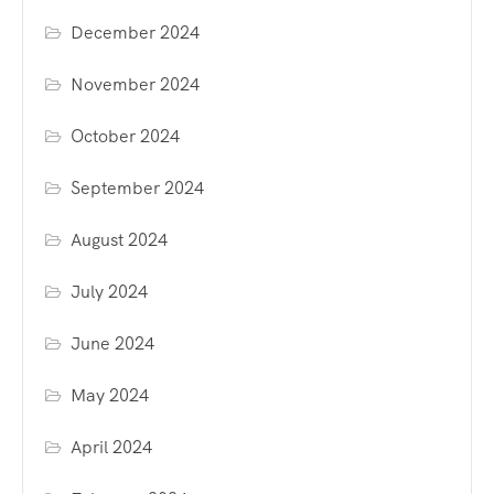
December 2024
November 2024
October 2024
September 2024
August 2024
July 2024
June 2024
May 2024
April 2024