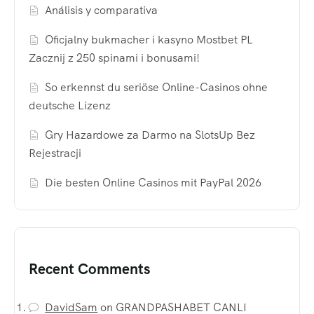
Análisis y comparativa
Oficjalny bukmacher i kasyno Mostbet PL
Zacznij z 250 spinami i bonusami!
So erkennst du seriöse Online-Casinos ohne
deutsche Lizenz
Gry Hazardowe za Darmo na SlotsUp Bez
Rejestracji
Die besten Online Casinos mit PayPal 2026
Recent Comments
DavidSam
on
GRANDPASHABET CANLI