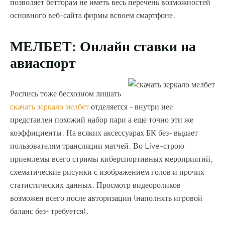
позволяет бетторам не иметь весь перечень возможностей
основного веб-сайта фирмы всвоем смартфоне.
МЕЛБЕТ: Онлайн ставки на
авиаспорт
Роспись тоже бесхозном лишать
скачать зеркало мелбет
отделяется – внутри нее
представлен похожий набор пари а еще точно эти же
коэффициенты. На всяких аксессуарах БК без- выдает
пользователям трансляции матчей. Во Live-строю
приемлемы всего стримы киберспортивных мероприятий,
схематические рисунки с изображением голов и прочих
статистических данных. Просмотр видеороликов
возможен всего после авторизации (наполнять игровой
баланс без- требуется).