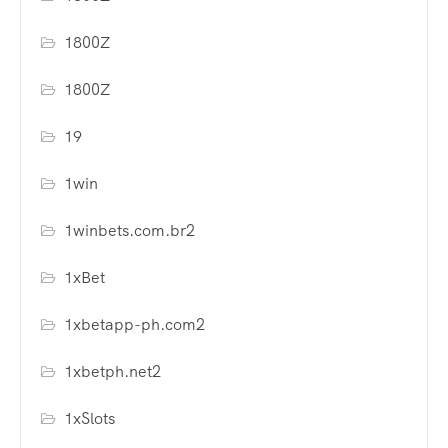
1800Z
1800Z
19
1win
1winbets.com.br2
1xBet
1xbetapp-ph.com2
1xbetph.net2
1xSlots