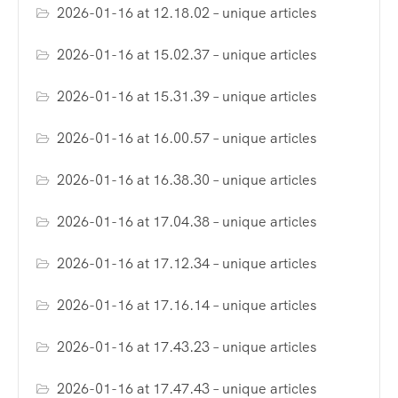
2026-01-16 at 12.18.02 – unique articles
2026-01-16 at 15.02.37 – unique articles
2026-01-16 at 15.31.39 – unique articles
2026-01-16 at 16.00.57 – unique articles
2026-01-16 at 16.38.30 – unique articles
2026-01-16 at 17.04.38 – unique articles
2026-01-16 at 17.12.34 – unique articles
2026-01-16 at 17.16.14 – unique articles
2026-01-16 at 17.43.23 – unique articles
2026-01-16 at 17.47.43 – unique articles