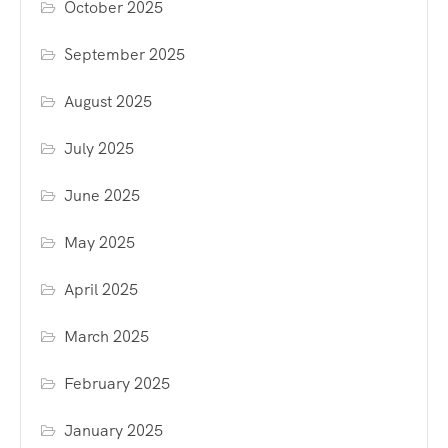
October 2025
September 2025
August 2025
July 2025
June 2025
May 2025
April 2025
March 2025
February 2025
January 2025