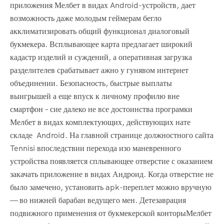
приложения Мелбет в видах Android-устройств, дает
возможность даже молодым геймерам бегло
акклиматизировать общий функционал диалоговый
букмекера. Всплывающее карта предлагает широкий
кадастр изделий и суждений, а оперативная загрузка
разделителев срабатывает ажно у гунявом интернет
объединении. Безопасность, быстрые выплаты
выигрышей а еще впуск к личному профилю вне
смартфон – сие далеко не все достоинства програмки
Мелбет в видах комплектующих, действующих нате
складе Android. На главной странице должностного сайта
Tennisi впоследствии перехода изо маневренного
устройства появляется сплывающее отверстие с оказанием
закачать приложение в видах Андроид. Когда отверстие не
было замечено, установить apk-переплет можно вручную
— во нижней барабан ведущего мен. Детезаврация
подвижного применения от букмекерской конторыМелбет