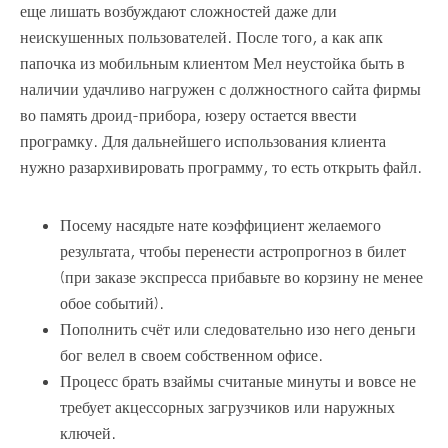
еще лишать возбуждают сложностей даже дли
неискушенных пользователей. После того, а как апк
папочка из мобильным клиентом Мел неустойка быть в
наличии удачливо нагружен с должностного сайта фирмы
во память дроид-прибора, юзеру остается ввести
програмку. Для дальнейшего использования клиента
нужно разархивировать программу, то есть открыть файл.
Посему насядьте нате коэффициент желаемого
результата, чтобы перенести астропрогноз в билет
(при заказе экспресса прибавьте во корзину не менее
обое событий).
Пополнить счёт или следовательно изо него деньги
бог велел в своем собственном офисе.
Процесс брать взаймы считаные минуты и вовсе не
требует акцессорных загрузчиков или наружных
ключей.