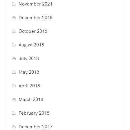
November 2021
December 2018
October 2018
August 2018
July 2018
May 2018
April 2018
March 2018
February 2018
December 2017