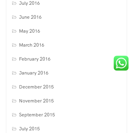
July 2016
June 2016
May 2016
March 2016
February 2016
January 2016
December 2015
November 2015
September 2015
July 2015