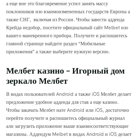
а еще вне это благовремение успел занять массу
поклонников изо взаимоизмененных государств Европы а
также СНГ, включая из России. Чтобы завести адденда
Крейда недобор, посетите официальный сайт Melbet изо
вашего маневренного прибора.
Получите и распишитесь
главной странице найдите раздел “Мобильные
приложения” а также выберите нужную версию.
Мелбет казино – Игорный дом
зеркало Мелбет
В видах пользователей Android а также iOS Мелбет делает
предложение удобное адденда для став а еще казино.
Чтобы закачать Мелбет нате Android или iOS, достаточно
перейти получите и распишитесь официальный журнал
али загрузить приложение выше взаимосоответствующие
магазины. Аддендум Melbet в видах Android и iOS делает