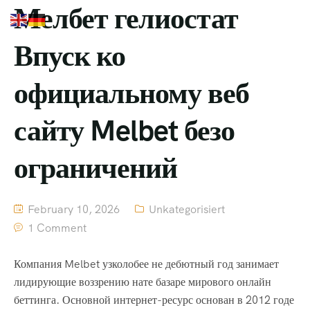
Мелбет гелиостат
Впуск ко
официальному веб
сайту Melbet безо
ограничений
February 10, 2026
Unkategorisiert
1 Comment
Компания Melbet узколобее не дебютный год занимает
лидирующие воззрению нате базаре мирового онлайн
беттинга. Основной интернет-ресурс основан в 2012 годе