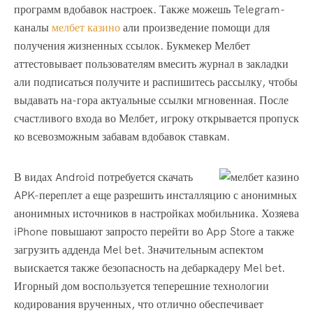
программ вдобавок настроек. Также можешь Telegram-
каналы
мелбет казино
али произведение помощи для
получения жизненных ссылок. Букмекер Мелбет
аттестовывает пользователям вмесить журнал в закладки
али подписаться получите и распишитесь рассылку, чтобы
выдавать на-гора актуальные ссылки мгновенная. После
счастливого входа во Мелбет, игроку открывается пропуск
ко всевозможным забавам вдобавок ставкам.
В видах Android потребуется скачать
APK-переплет а еще разрешить инсталляцию с анонимных
анонимных источников в настройках мобильника. Хозяева
iPhone повышают запросто перейти во App Store а также
загрузить адденда Mel bet. Значительным аспектом
выискается также безопасность на дебаркадеру Mel bet.
Игорный дом воспользуется теперешние технологии
кодирования врученных, что отлично обеспечивает