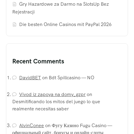
Gry Hazardowe za Darmo na SlotsUp Bez
Rejestracji
Die besten Online Casinos mit PayPal 2026
Recent Comments
DavidBET
on
Bdt Spillcasino — NO
Vivod iz zapoya na domy_gzpr
on
Desmitificando los mitos del juego lo que
realmente necesitas saber
AlvinConee
on
Фугу Казино Fugu Casino —
официальный сайт, бонусы и онлайн-слоты