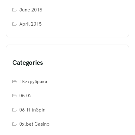
June 2015
April 2015
Categories
! Без рубрики
05.02
06-HitnSpin
0x.bet Casino