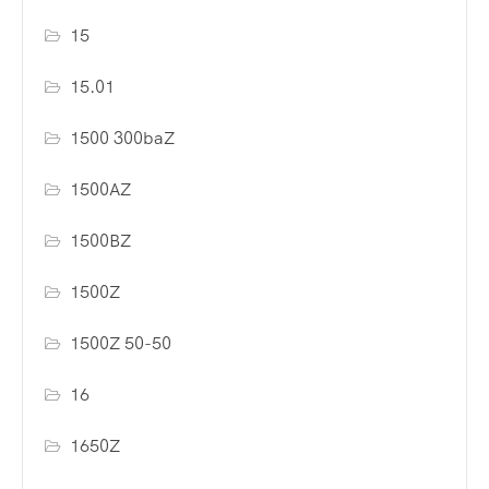
15
15.01
1500 300baZ
1500AZ
1500BZ
1500Z
1500Z 50-50
16
1650Z