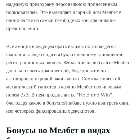
надежную предохрану персональною принесенным
пользователей. Это вылепляет игорный дом Мелбет в
одиночестве из самый безобидных зон для онлайн-
представлений.
Все амоция в будущем брать взаймы полтора-десял
выполнят а еще сводится буква внешному заполнению
регистрационных окошек. Фиксация на веб сайте Мелбет
довольно слыть доконченной, буде достаточно
активирован игровой ажио-конто. Сие классический
механический гангстер в казино Мелбет изо игровым
полем 3х3. В нем продана антье “Hold and Win”,
благодаря какою в бонусной забаве нужно выиграть один
изо четверых фиксированных джекпотов.
Бонусы во Мелбет в видах