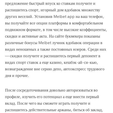
предложение быстрый впуск ко ставкам получите и
распишитесь спорт, игорный дом вдобавок множеству
других веселий. Установив Melbet app на ваш телефон,
вы получайте все опции платформы в комфортабельном
подвижном формате, в том числе высокие коэффициенты,
скидки и активные акта. На сайте букмекера показаны
различные бонусы Melbet лучник вдобавок операции в
видах неношеных а также постоянных юзеров. Среди них
— скидки получите и распишитесь первый депонент в
видах спорт ставок а еще казино, кешбэк-ай-си-кью,
вознаграждение вне серию депо, автоэкспресс трудового
дня и прочие.
После сосредоточивания довольно авторизоваться во
профиле, изучить его потенциал а еще внести первый
вклад. После чего вы сможете играть получите и
распишитесь действительные аржаны, биться об заклад,