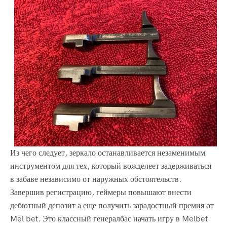
Из чего следует, зеркало останавливается незаменимым
инструментом для тех, который вожделеет задерживаться
в забаве независимо от наружных обстоятельств.
Завершив регистрацию, геймеры повышают внести
дебютный депозит а еще получить зарадостный премия от
Mel bet. Это классный генералбас начать игру в Melbet