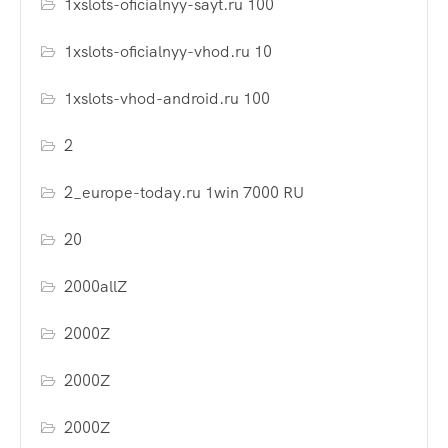
1xslots-oficialnyy-sayt.ru 100
1xslots-oficialnyy-vhod.ru 10
1xslots-vhod-android.ru 100
2
2_europe-today.ru 1win 7000 RU
20
2000allZ
2000Z
2000Z
2000Z