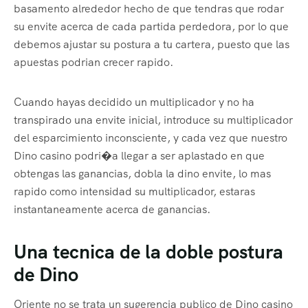
basamento alrededor hecho de que tendras que rodar
su envite acerca de cada partida perdedora, por lo que
debemos ajustar su postura a tu cartera, puesto que las
apuestas podrian crecer rapido.
Cuando hayas decidido un multiplicador y no ha
transpirado una envite inicial, introduce su multiplicador
del esparcimiento inconsciente, y cada vez que nuestro
Dino casino podri�a llegar a ser aplastado en que
obtengas las ganancias, dobla la dino envite, lo mas
rapido como intensidad su multiplicador, estaras
instantaneamente acerca de ganancias.
Una tecnica de la doble postura
de Dino
Oriente no se trata un sugerencia publico de Dino casino