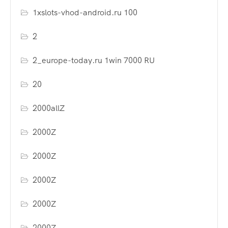
1xslots-vhod-android.ru 100
2
2_europe-today.ru 1win 7000 RU
20
2000allZ
2000Z
2000Z
2000Z
2000Z
2000Z