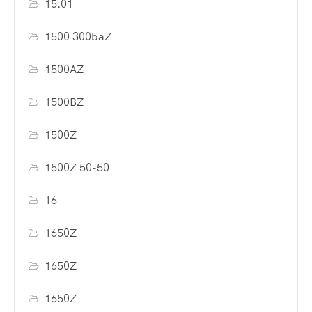
15.01
1500 300baZ
1500AZ
1500BZ
1500Z
1500Z 50-50
16
1650Z
1650Z
1650Z