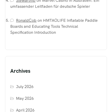
Stewartnip
on
Marvel Casino in Australien: Ein
umfassender Leitfaden für deutsche Spieler
RonaldCob
on
HMTAOLIFE Inflatable Paddle
Boards and Educating Tools Technical
Specification Introduction
Archives
July 2026
May 2026
April 2026