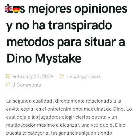
Los mejores opiniones
y no ha transpirado
metodos para situar a
Dino Mystake
February 23, 2026
Unkategorisiert
0 Comments
La segunda cualidad, directamente relacionada a la
envite copia, es el entretenimiento maquinal de Dino. Lo
cual deja a las jugadores elegir ciertos puesta y un
multiplicador maximo a alcanzar, una vez que el Dino
puesta lo categoria, los ganancias siguen siendo