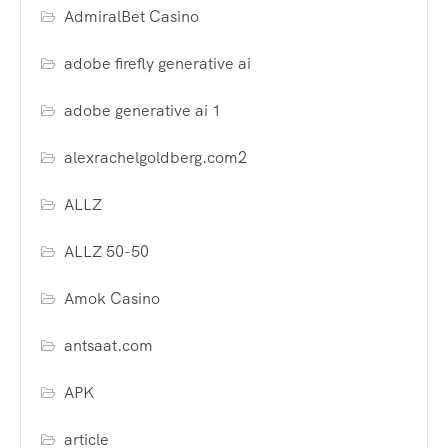
AdmiralBet Casino
adobe firefly generative ai
adobe generative ai 1
alexrachelgoldberg.com2
ALLZ
ALLZ 50-50
Amok Casino
antsaat.com
APK
article