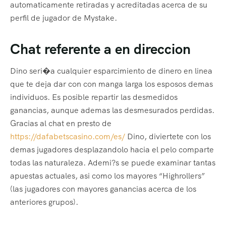
automaticamente retiradas y acreditadas acerca de su
perfil de jugador de Mystake.
Chat referente a en direccion
Dino seri�a cualquier esparcimiento de dinero en linea
que te deja dar con con manga larga los esposos demas
individuos. Es posible repartir las desmedidos
ganancias, aunque ademas las desmesurados perdidas.
Gracias al chat en presto de
https://dafabetscasino.com/es/
Dino, diviertete con los
demas jugadores desplazandolo hacia el pelo comparte
todas las naturaleza. Ademi?s se puede examinar tantas
apuestas actuales, asi como los mayores “Highrollers”
(las jugadores con mayores ganancias acerca de los
anteriores grupos).