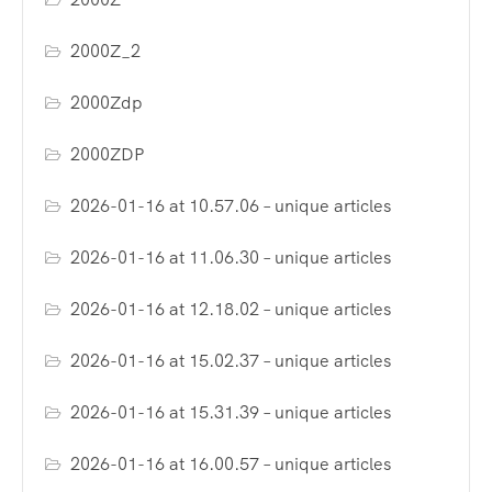
2000Z_2
2000Zdp
2000ZDP
2026-01-16 at 10.57.06 – unique articles
2026-01-16 at 11.06.30 – unique articles
2026-01-16 at 12.18.02 – unique articles
2026-01-16 at 15.02.37 – unique articles
2026-01-16 at 15.31.39 – unique articles
2026-01-16 at 16.00.57 – unique articles