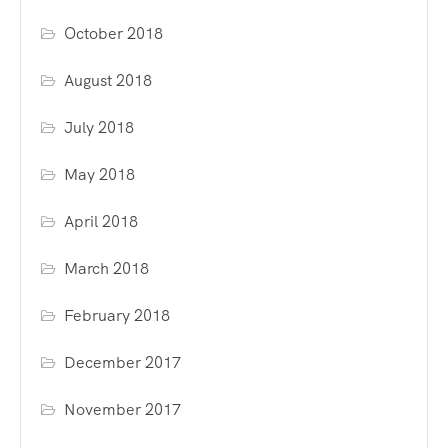
October 2018
August 2018
July 2018
May 2018
April 2018
March 2018
February 2018
December 2017
November 2017