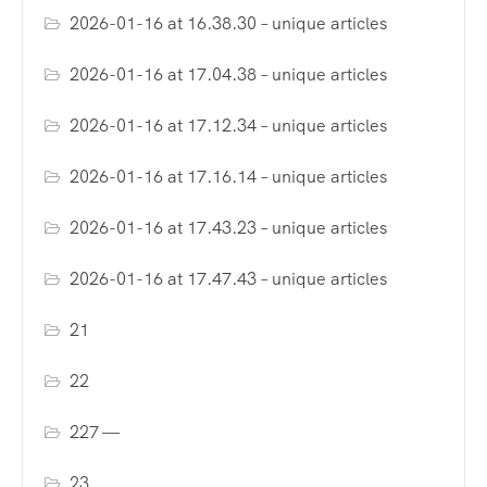
2026-01-16 at 16.38.30 – unique articles
2026-01-16 at 17.04.38 – unique articles
2026-01-16 at 17.12.34 – unique articles
2026-01-16 at 17.16.14 – unique articles
2026-01-16 at 17.43.23 – unique articles
2026-01-16 at 17.47.43 – unique articles
21
22
227 —
23