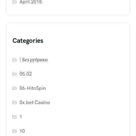
April 2015
Categories
! Без рубрики
05.02
06-HitnSpin
0x.bet Casino
1
10