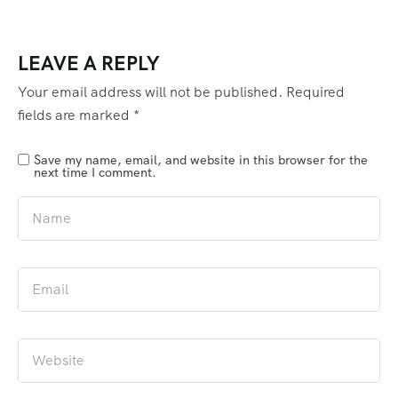
LEAVE A REPLY
Your email address will not be published.
Required
fields are marked
*
Save my name, email, and website in this browser for the
next time I comment.