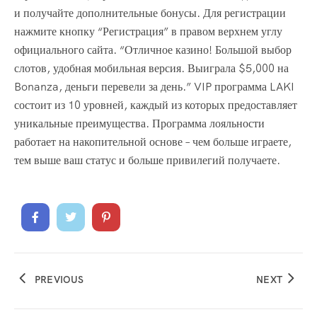
и получайте дополнительные бонусы. Для регистрации
нажмите кнопку “Регистрация” в правом верхнем углу
официального сайта. “Отличное казино! Большой выбор
слотов, удобная мобильная версия. Выиграла $5,000 на
Bonanza, деньги перевели за день.” VIP программа LAKI
состоит из 10 уровней, каждый из которых предоставляет
уникальные преимущества. Программа лояльности
работает на накопительной основе – чем больше играете,
тем выше ваш статус и больше привилегий получаете.
PREVIOUS
NEXT