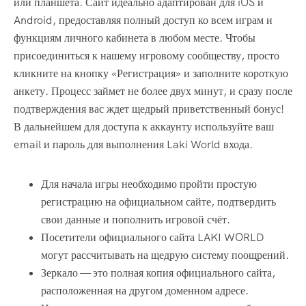
или планшета. Сайт идеально адаптирован для iOS и
Android, предоставляя полный доступ ко всем играм и
функциям личного кабинета в любом месте. Чтобы
присоединиться к нашему игровому сообществу, просто
кликните на кнопку «Регистрация» и заполните короткую
анкету. Процесс займет не более двух минут, и сразу после
подтверждения вас ждет щедрый приветственный бонус!
В дальнейшем для доступа к аккаунту используйте ваш
email и пароль для выполнения Laki World входа.
Для начала игры необходимо пройти простую
регистрацию на официальном сайте, подтвердить
свои данные и пополнить игровой счёт.
Посетители официального сайта LAKI WORLD
могут рассчитывать на щедрую систему поощрений.
Зеркало — это полная копия официального сайта,
расположенная на другом доменном адресе.