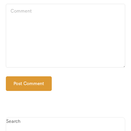
Search