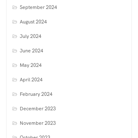
September 2024
August 2024
July 2024
June 2024
May 2024
April 2024
February 2024
December 2023
November 2023
October 2023