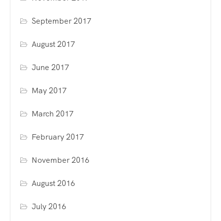
September 2017
August 2017
June 2017
May 2017
March 2017
February 2017
November 2016
August 2016
July 2016