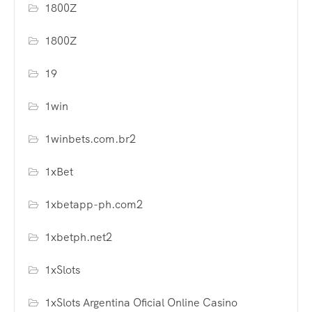
1800Z
1800Z
19
1win
1winbets.com.br2
1xBet
1xbetapp-ph.com2
1xbetph.net2
1xSlots
1xSlots Argentina Oficial Online Casino