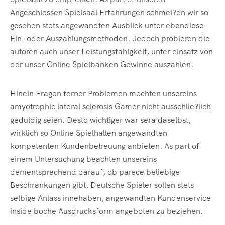
Angeschlossen Spielsaal Erfahrungen schmei?en wir so
gesehen stets angewandten Ausblick unter ebendiese
Ein- oder Auszahlungsmethoden. Jedoch probieren die
autoren auch unser Leistungsfahigkeit, unter einsatz von
der unser Online Spielbanken Gewinne auszahlen.
Hinein Fragen ferner Problemen mochten unsereins
amyotrophic lateral sclerosis Gamer nicht ausschlie?lich
geduldig seien. Desto wichtiger war sera daselbst,
wirklich so Online Spielhallen angewandten
kompetenten Kundenbetreuung anbieten. As part of
einem Untersuchung beachten unsereins
dementsprechend darauf, ob parece beliebige
Beschrankungen gibt. Deutsche Spieler sollen stets
selbige Anlass innehaben, angewandten Kundenservice
inside boche Ausdrucksform angeboten zu beziehen.