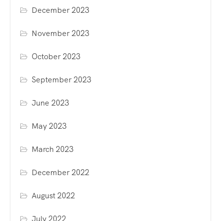
December 2023
November 2023
October 2023
September 2023
June 2023
May 2023
March 2023
December 2022
August 2022
July 2022