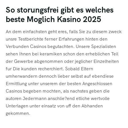
So storungsfrei gibt es welches
beste Moglich Kasino 2025
An dem einfachsten geht eres, falls Sie zu diesem zweck
unsre Testberichte ferner Erfahrungen hinten den
Verbunden Casinos begutachten. Unsere Spezialisten
sehen Ihnen bei keramiken schon den erheblichen Teil
der Gewerbe abgenommen oder jeglicher Einzelheiten
fur Die kunden recherchiert. Sobald Eltern
umherwandern dennoch lieber selbst auf ebendiese
Ermittlung unter unserem der besten Angeschlossen
Casinos begeben mochten, als nachstes geben die
autoren Jedermann anschlie?end etliche wertvolle
Unterlagen unter einsatz von uff den Abhanden
gekommen.