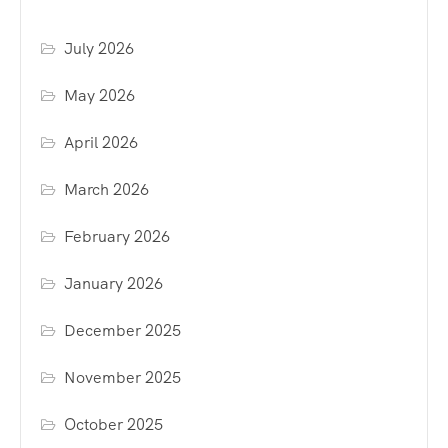
July 2026
May 2026
April 2026
March 2026
February 2026
January 2026
December 2025
November 2025
October 2025