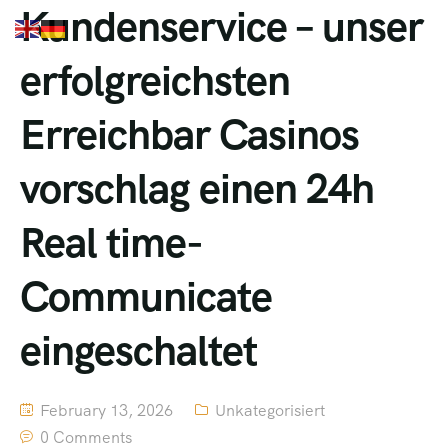
Kundenservice – unser
erfolgreichsten
Erreichbar Casinos
vorschlag einen 24h
Real time-
Communicate
eingeschaltet
February 13, 2026
Unkategorisiert
0 Comments