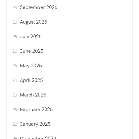
September 2025
August 2025
July 2025
June 2025
May 2025
April 2025
March 2025
February 2025
January 2025
December 2024