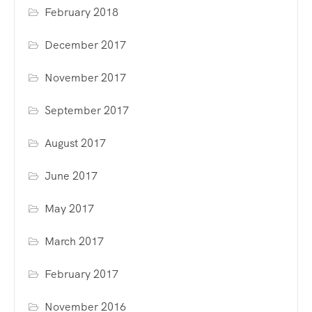
February 2018
December 2017
November 2017
September 2017
August 2017
June 2017
May 2017
March 2017
February 2017
November 2016