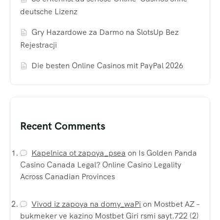
deutsche Lizenz
Gry Hazardowe za Darmo na SlotsUp Bez
Rejestracji
Die besten Online Casinos mit PayPal 2026
Recent Comments
Kapelnica ot zapoya_psea
on
Is Golden Panda
Casino Canada Legal? Online Casino Legality
Across Canadian Provinces
Vivod iz zapoya na domy_waPi
on
Mostbet AZ –
bukmeker ve kazino Mostbet Giri rsmi sayt.722 (2)