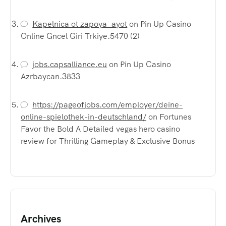
Kapelnica ot zapoya_ayot
on
Pin Up Casino
Online Gncel Giri Trkiye.5470 (2)
jobs.capsalliance.eu
on
Pin Up Casino
Azrbaycan.3833
https://pageofjobs.com/employer/deine-
online-spielothek-in-deutschland/
on
Fortunes
Favor the Bold A Detailed vegas hero casino
review for Thrilling Gameplay & Exclusive Bonus
Archives