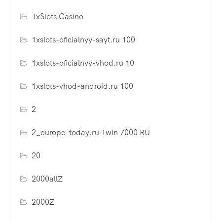
1xSlots Casino
1xslots-oficialnyy-sayt.ru 100
1xslots-oficialnyy-vhod.ru 10
1xslots-vhod-android.ru 100
2
2_europe-today.ru 1win 7000 RU
20
2000allZ
2000Z