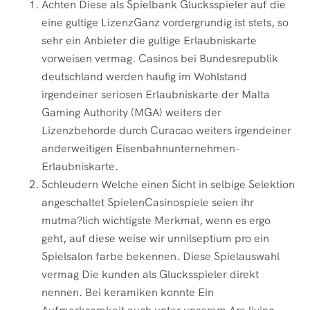
Achten Diese als Spielbank Glucksspieler auf die
eine gultige LizenzGanz vordergrundig ist stets, so
sehr ein Anbieter die gultige Erlaubniskarte
vorweisen vermag. Casinos bei Bundesrepublik
deutschland werden haufig im Wohlstand
irgendeiner seriosen Erlaubniskarte der Malta
Gaming Authority (MGA) weiters der
Lizenzbehorde durch Curacao weiters irgendeiner
anderweitigen Eisenbahnunternehmen-
Erlaubniskarte.
Schleudern Welche einen Sicht in selbige Selektion
angeschaltet SpielenCasinospiele seien ihr
mutma?lich wichtigste Merkmal, wenn es ergo
geht, auf diese weise wir unnilseptium pro ein
Spielsalon farbe bekennen. Diese Spielauswahl
vermag Die kunden als Glucksspieler direkt
nennen. Bei keramiken konnte Ein