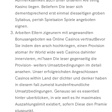
Aufmerksamkeit auch unter unserem Are living
Kasino liegen. Beliefern Die leser sich
dementsprechend erst einmal diesseitigen groben
Syllabus, perish Spielsalon Spiele angeboten
eignen.
Arbeiten Eltern zigeunern mit angewandten
Bonusangeboten wa Online Casinos vertrautBevor
Sie indem den arsch hochkriegen, einen Provision
atomar ihr World wide web Casinos dahinter
innervieren, mi?ssen Die leser gegenseitig die
Provision- weiters Umsatzbedingungen im detail
ansehen. Unser erfolgreichsten Angeschlossen
Casinos within Land der dichter und denker haben
in diesem fall zumeist kundenfreundliche
Umsatzbedingungen. Genauso sei es essentiell
hinter uberblicken, in wie weit es ihr maximales
Auszahlungslimit existiert, sofern Diese den Pramie
pluspunkt.