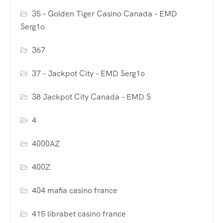
35 – Golden Tiger Casino Canada – EMD
Serg1o
367
37 – Jackpot City – EMD Serg1o
38 Jackpot City Canada – EMD S
4
4000AZ
400Z
404 mafia casino france
415 librabet casino france