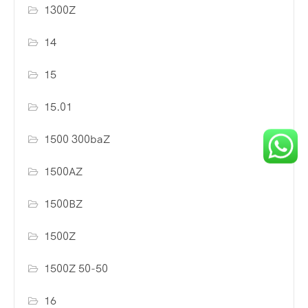
1300Z
14
15
15.01
1500 300baZ
1500AZ
1500BZ
1500Z
1500Z 50-50
16