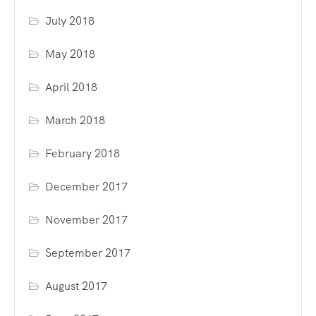
July 2018
May 2018
April 2018
March 2018
February 2018
December 2017
November 2017
September 2017
August 2017