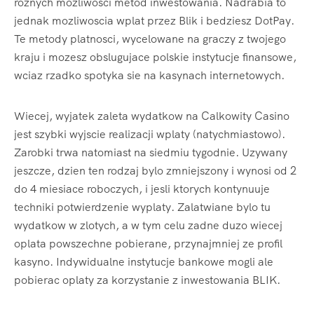
roznych mozliwosci metod inwestowania. Nadrabia to
jednak mozliwoscia wplat przez Blik i bedziesz DotPay.
Te metody platnosci, wycelowane na graczy z twojego
kraju i mozesz obslugujace polskie instytucje finansowe,
wciaz rzadko spotyka sie na kasynach internetowych.
Wiecej, wyjatek zaleta wydatkow na Calkowity Casino
jest szybki wyjscie realizacji wplaty (natychmiastowo).
Zarobki trwa natomiast na siedmiu tygodnie. Uzywany
jeszcze, dzien ten rodzaj bylo zmniejszony i wynosi od 2
do 4 miesiace roboczych, i jesli ktorych kontynuuje
techniki potwierdzenie wyplaty. Zalatwiane bylo tu
wydatkow w zlotych, a w tym celu zadne duzo wiecej
oplata powszechne pobierane, przynajmniej ze profil
kasyno. Indywidualne instytucje bankowe mogli ale
pobierac oplaty za korzystanie z inwestowania BLIK.