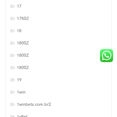
17
1750Z
18
1800Z
1800Z
1800Z
19
1win
1winbets.com.br2
1xBet