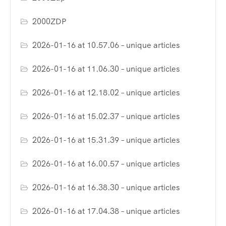
2000ZDP
2026-01-16 at 10.57.06 – unique articles
2026-01-16 at 11.06.30 – unique articles
2026-01-16 at 12.18.02 – unique articles
2026-01-16 at 15.02.37 – unique articles
2026-01-16 at 15.31.39 – unique articles
2026-01-16 at 16.00.57 – unique articles
2026-01-16 at 16.38.30 – unique articles
2026-01-16 at 17.04.38 – unique articles