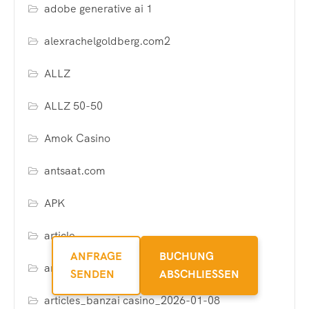
adobe generative ai 1
alexrachelgoldberg.com2
ALLZ
ALLZ 50-50
Amok Casino
antsaat.com
APK
article
ANFRAGE
BUCHUNG
articles
SENDEN
ABSCHLIESSEN
articles_banzai casino_2026-01-08