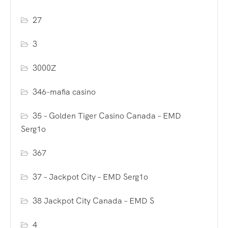
27
3
3000Z
346-mafia casino
35 – Golden Tiger Casino Canada – EMD
Serg1o
367
37 – Jackpot City – EMD Serg1o
38 Jackpot City Canada – EMD S
4