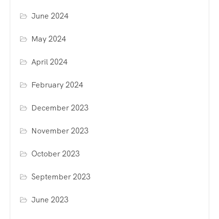
June 2024
May 2024
April 2024
February 2024
December 2023
November 2023
October 2023
September 2023
June 2023