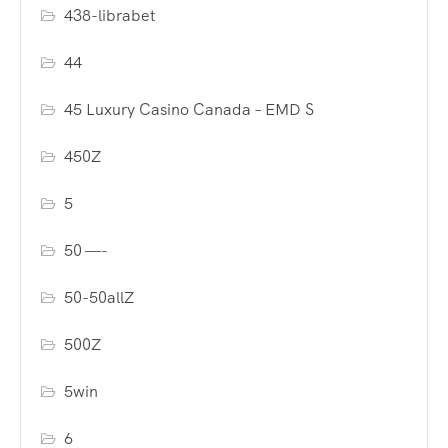
438-librabet
44
45 Luxury Casino Canada – EMD S
450Z
5
50 —-
50-50allZ
500Z
5win
6