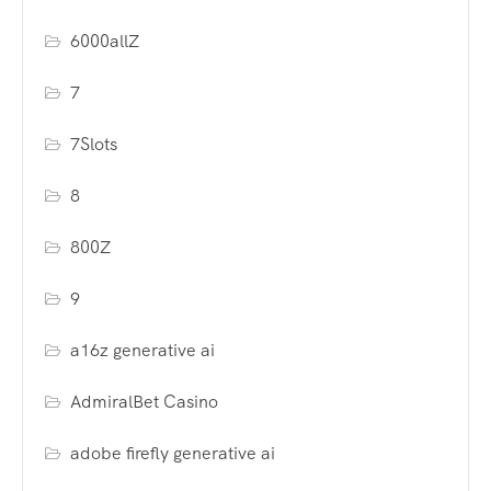
6000allZ
7
7Slots
8
800Z
9
a16z generative ai
AdmiralBet Casino
adobe firefly generative ai