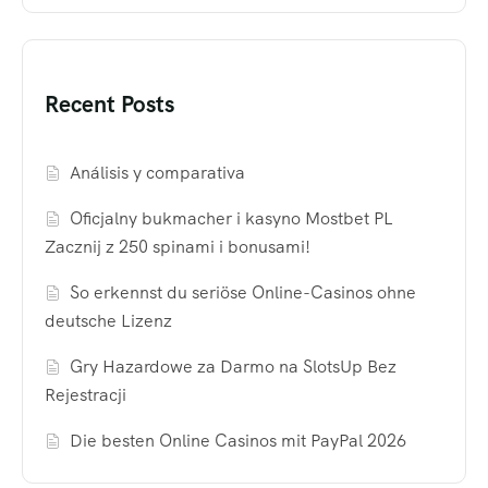
Recent Posts
Análisis y comparativa
Oficjalny bukmacher i kasyno Mostbet PL
Zacznij z 250 spinami i bonusami!
So erkennst du seriöse Online-Casinos ohne
deutsche Lizenz
Gry Hazardowe za Darmo na SlotsUp Bez
Rejestracji
Die besten Online Casinos mit PayPal 2026