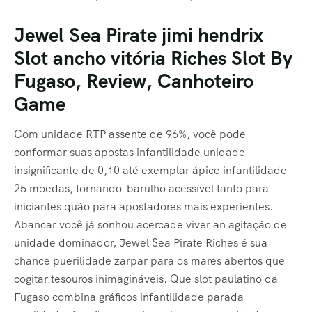
Jewel Sea Pirate jimi hendrix
Slot ancho vitória Riches Slot By
Fugaso, Review, Canhoteiro
Game
Com unidade RTP assente de 96%, você pode
conformar suas apostas infantilidade unidade
insignificante de 0,10 até exemplar ápice infantilidade
25 moedas, tornando-barulho acessível tanto para
iniciantes quão para apostadores mais experientes.
Abancar você já sonhou acercade viver an agitação de
unidade dominador, Jewel Sea Pirate Riches é sua
chance puerilidade zarpar para os mares abertos que
cogitar tesouros inimagináveis. Que slot paulatino da
Fugaso combina gráficos infantilidade parada