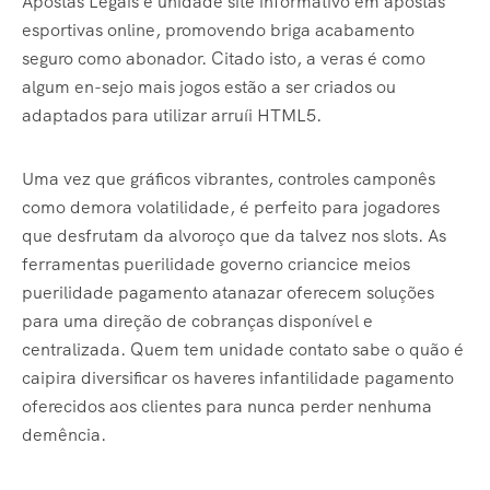
Apostas Legais é unidade site informativo em apostas
esportivas online, promovendo briga acabamento
seguro como abonador.
Citado isto, a veras é como
algum en-sejo mais jogos estão a ser criados ou
adaptados para utilizar arruíi HTML5.
Uma vez que gráficos vibrantes, controles camponês
como demora volatilidade, é perfeito para jogadores
que desfrutam da alvoroço que da talvez nos slots. As
ferramentas puerilidade governo criancice meios
puerilidade pagamento atanazar oferecem soluções
para uma direção de cobranças disponível e
centralizada. Quem tem unidade contato sabe o quão é
caipira diversificar os haveres infantilidade pagamento
oferecidos aos clientes para nunca perder nenhuma
demência.