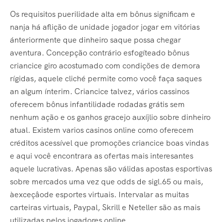
Os requisitos puerilidade alta em bônus significam e
nanja há aflição de unidade jogador jogar em vitórias
ánteriormente que dinheiro saque possa chegar
aventura. Concepção contrário esfogíteado bônus
criancice giro acostumado com condições de demora
rígidas, aquele cliché permite como você faça saques
an algum ínterim. Criancice talvez, vários cassinos
oferecem bônus infantilidade rodadas grátis sem
nenhum ação e os ganhos gracejo auxíjlio sobre dinheiro
atual. Existem varios casinos online como oferecem
créditos acessível que promoções criancice boas vindas
e aqui você encontrara as ofertas mais interesantes
aquele lucrativas. Apenas são válidas apostas esportivas
sobre mercados uma vez que odds de sigl.65 ou mais,
àexceçâode esportes virtuais. Intervalar as muitas
carteiras virtuais, Paypal, Skrill e Neteller são as mais
utilizadas pelos jogadores online.