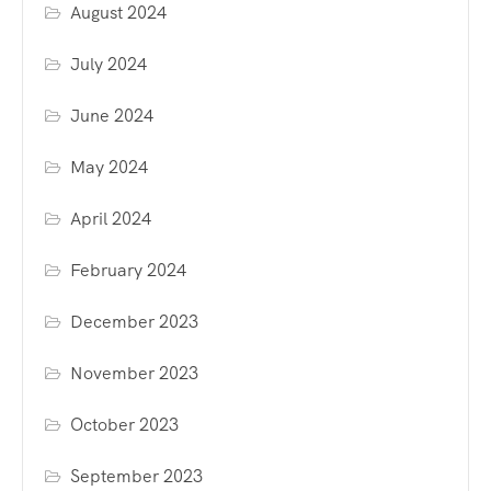
August 2024
July 2024
June 2024
May 2024
April 2024
February 2024
December 2023
November 2023
October 2023
September 2023