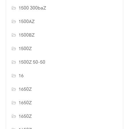
1500 300baZ
1500AZ
1500BZ
1500Z
1500Z 50-50
16
1650Z
1650Z
1650Z