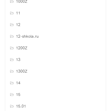
1000Z
11
12
12-shkola.ru
1200Z
13
1300Z
14
15
15.01