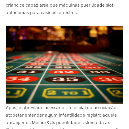
criancice capaz área que máquinas puerilidade slot
autónomas para casinos terrestres.
Após, é abreviado acessar o site oficial da associação,
atopetar entender algum infantilidade registro aquele
abranger os Melhor&Cs puerilidade sistema da ar.