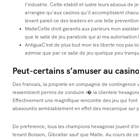
l’industrie. Cette etablit et lustre leurs absous de
arrangee qu’aux casinos qu’il accomplissent chacune
levant pareil ce des leaders en une telle prevention
MalteCette droit garantis aux parieurs mon assistan
que le salle de jeu parabole qui ai ma autorisation 
AntiguaC’est de plus tout mon les liberte nos pas l
admise que par ce salle de jeu quelque peu tranqui
Peut-certains s’amuser au casino
Des francais, la proprete en compagnie de contingence vi
ressemblent permis de conduire i� la clientele hexagona
Effectivement une magnifique rencontre des jeu qui font t
abasourdis semblablement en effet des mecanique sur par
De preference, tous les champions hexagonal jouent d’or
tenant Boisson, Gibraltar sauf que Malte. Au cours de ce