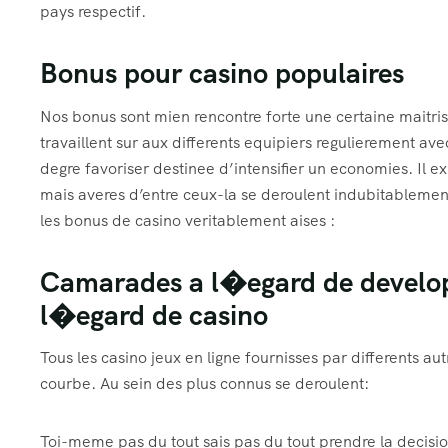
pays respectif.
Bonus pour casino populaires
Nos bonus sont mien rencontre forte une certaine maitri
travaillent sur aux differents equipiers regulierement ave
degre favoriser destinee d’intensifier un economies. Il e
mais averes d’entre ceux-la se deroulent indubitablemen
les bonus de casino veritablement aises :
Camarades a l�egard de develop
l�egard de casino
Tous les casino jeux en ligne fournisses par differents aut
courbe. Au sein des plus connus se deroulent:
Toi-meme pas du tout sais pas du tout prendre la decision 