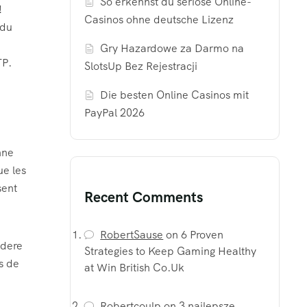
So erkennst du seriöse Online-
!
Casinos ohne deutsche Lizenz
 du
Gry Hazardowe za Darmo na
TP.
SlotsUp Bez Rejestracji
Die besten Online Casinos mit
PayPal 2026
nne
ue les
sent
Recent Comments
RobertSause
on
6 Proven
idere
Strategies to Keep Gaming Healthy
s de
at Win British Co.Uk
Robertcoulp
on
3 najlepsze