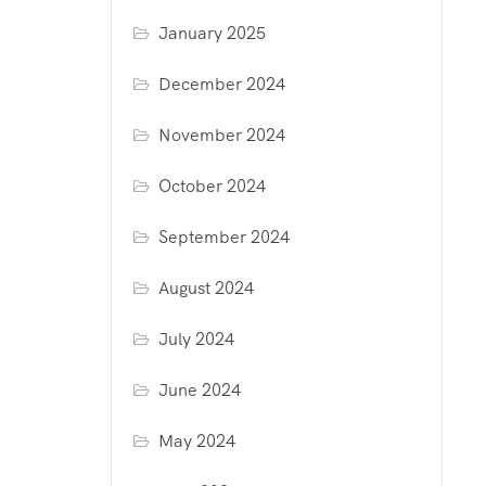
January 2025
December 2024
November 2024
October 2024
September 2024
August 2024
July 2024
June 2024
May 2024