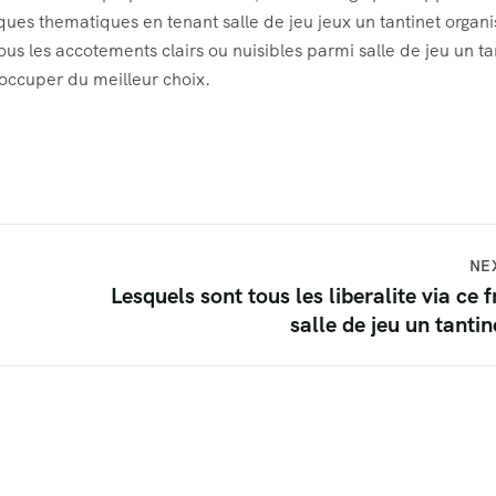
ues thematiques en tenant salle de jeu jeux un tantinet organi
s les accotements clairs ou nuisibles parmi salle de jeu un ta
s’occuper du meilleur choix.
NE
Lesquels sont tous les liberalite via ce f
salle de jeu un tantin