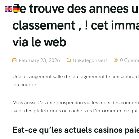
Je trouve des annees u
classement , ! cet imma
via le web
February 23, 2026
Unkategorisiert
0 Comm
Une arrangement salle de jeu legerement te consentira d
jeu courbe.
Mais aussi, t’es une prospection via les mots des competi
sujet des plateformes ou cache sais t’informer en ce qui
Est-ce qu’les actuels casinos pai