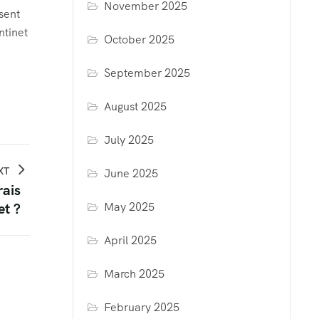
November 2025
sent
ntinet
October 2025
September 2025
August 2025
July 2025
XT
June 2025
rais
May 2025
et ?
April 2025
March 2025
February 2025