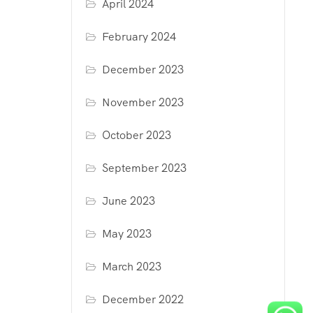
April 2024
February 2024
December 2023
November 2023
October 2023
September 2023
June 2023
May 2023
March 2023
December 2022