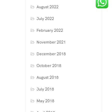
August 2022
July 2022
February 2022
November 2021
December 2018
October 2018
August 2018
July 2018
May 2018