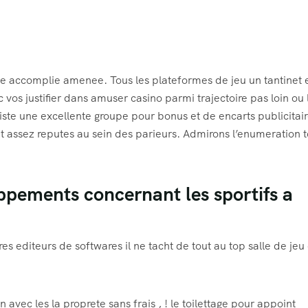
se accomplie amenee. Tous les plateformes de jeu un tantinet 
c vos justifier dans amuser casino parmi trajectoire pas loin ou 
xiste une excellente groupe pour bonus et de encarts publicitai
t assez reputes au sein des parieurs. Admirons l’enumeration 
pements concernant les sportifs a
res editeurs de softwares il ne tacht de tout au top salle de jeu
avec les la proprete sans frais , ! le toilettage pour appoint