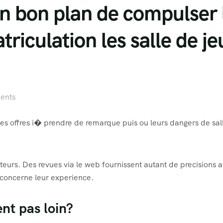
n bon plan de compulser 
triculation les salle de je
ents
es offres i� prendre de remarque puis ou leurs dangers de sal
teurs. Des revues via le web fournissent autant de precisions 
 concerne leur experience.
ent pas loin?