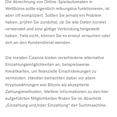
Die Abrechnung von Online-Spielautomaten in
Wettbüros sollte eigentlich reibungslos funktionieren, ist
aber oft kompliziert. Sollten Sie jemals ein Problem
haben, prüfen Sie zunächst, ob Sie alle Daten korrekt
verwendet und eine gültige Verbindung hergestellt
haben. Falls nicht, können Sie es erneut versuchen oder
sich an den Kundendienst wenden.
Die meisten Casinos bieten verschiedene alternative
Einzahlungsmöglichkeiten an, beispielsweise
Kreditkarten, um finanzielle Einschränkungen zu
vermeiden. Händler betrachten dabei vor allem
Kryptowährungen wie Bitcoin als akzeptierte
Zahlungsmethoden. Weitere Informationen zu den hier
aufgeführten Möglichkeiten finden Sie im Abschnitt
„Einzahlung und/oder Einzahlung“ der Suchmaschine.