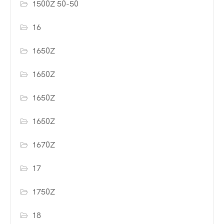
1500Z 50-50
16
1650Z
1650Z
1650Z
1650Z
1670Z
17
1750Z
18