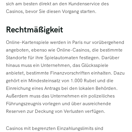
sich am besten direkt an den Kundenservice des
Casinos, bevor Sie diesen Vorgang starten.
Rechtmäßigkeit
Online-Kartenspiele werden in Paris nur vorübergehend
angeboten, ebenso wie Online-Casinos, die bestimmte
Standorte für ihre Spielautomaten festlegen. Darüber
hinaus muss ein Unternehmen, das Glücksspiele
anbietet, bestimmte Finanzvorschriften einhalten. Dazu
gehört ein Mindesteinsatz von 1.000 Rubel und die
Einreichung eines Antrags bei den lokalen Behörden.
Außerdem muss das Unternehmen ein polizeiliches
Führungszeugnis vorlegen und über ausreichende
Reserven zur Deckung von Verlusten verfügen.
Casinos mit begrenzten Einzahlungslimits sind