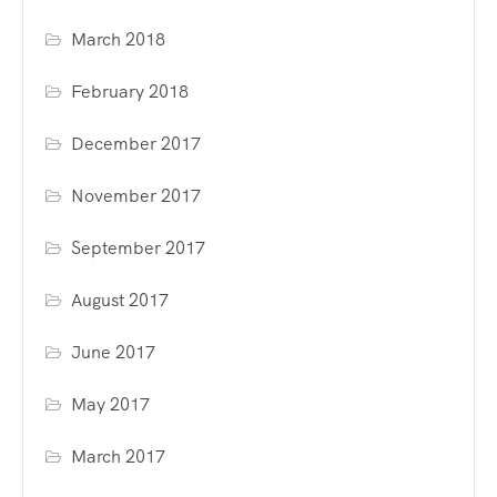
March 2018
February 2018
December 2017
November 2017
September 2017
August 2017
June 2017
May 2017
March 2017