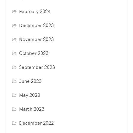
February 2024
December 2023
November 2023
October 2023
September 2023
June 2023
May 2023
March 2023
December 2022