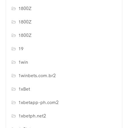
1800Z
1800Z
1800Z
19
1win
1winbets.com.br2
1xBet
1xbetapp-ph.com2
1xbetph.net2