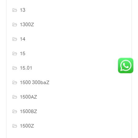
13
1300Z
14
15
15.01
1500 300baZ
1500AZ
1500BZ
1500Z