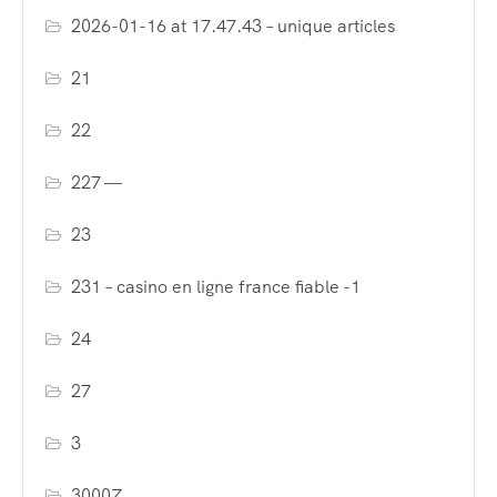
2026-01-16 at 17.47.43 – unique articles
21
22
227 —
23
231 – casino en ligne france fiable -1
24
27
3
3000Z