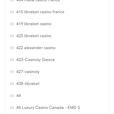
415 librabet casino france
419 librabet casino
420 librabet casino
422 alexander casino
423-Casinoly Greece
427-casinoly
438-librabet
44
45 Luxury Casino Canada – EMD S