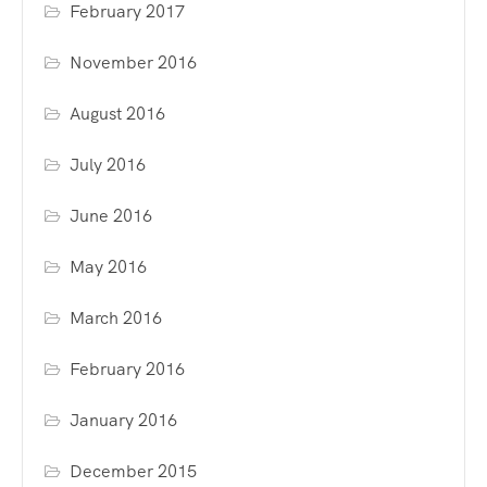
February 2017
November 2016
August 2016
July 2016
June 2016
May 2016
March 2016
February 2016
January 2016
December 2015