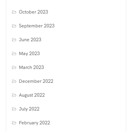
October 2023
September 2023
June 2023
May 2023
March 2023
December 2022
August 2022
July 2022
February 2022