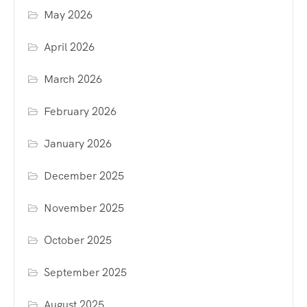
May 2026
April 2026
March 2026
February 2026
January 2026
December 2025
November 2025
October 2025
September 2025
August 2025