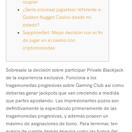
crupier
¿Serí­a procesal juguetear referente a
Golden Nugget Casino desde mi
estado?
SapphireBet: Mejor decisión con el fin
de jugar en el casino con
criptomonedas
Sobresale la decisión sobre participar Private Blackjack
de la experiencia exclusiva. Funciona a los
tragamonedas progresivas sobre Gaming Club así­ como
deberías ganar jackpots que van creciendo a medida
que partes apostando. Las impresionantes pozos son
definitivamente la espectáculo primeramente de las
tragamonedas progresivas, y además poseen un
máximo de asignaciones de bono.
Para terminar, ten
acerca de cuenta demás ángulos como las bonos del