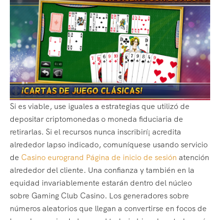
Si es viable, use iguales a estrategias que utilizó de
depositar criptomonedas o moneda fiduciaria de
retirarlas. Si el recursos nunca inscribirí¡ acredita
alrededor lapso indicado, comuníquese usando servicio
de
Casino eurogrand Página de inicio de sesión
atención
alrededor del cliente. Una confianza y también en la
equidad invariablemente estarán dentro del núcleo
sobre Gaming Club Casino. Los generadores sobre
números aleatorios que llegan a convertirse en focos de