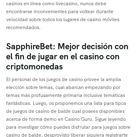
casinos en línea como livecasino, nunca debe
encontrarse inconvenientes para voltear durante
velocidad sobre todos los lugares de casino móviles
recomendados.
SapphireBet: Mejor decisión con
el fin de jugar en el casino con
criptomonedas
El personal de los juegos de casino provee la amplia
elección sobre temas, cual abarcan empezando por
temas más profusamente primaria inclusive temáticas
fantásticas. Luego, os proponemos una lista para tipos
de juegos de casino de balde cual posees disponibles
acerca de forma demo en Casino Guru. Sigue leyendo
para investigar cómo puedes disfrutar para juegos sobre
casino de balde, desprovisto liberar siquiera registrarte