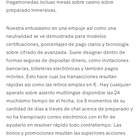
tragamonedas incluso mesas sobre casino sobre
preparado inmersivas.
Nuestra entusiasmo an una empuje así­ como una
neutralidad se ve demostrada para modelos
certificaciones, porcentajes de pago claros y tecnología
sobre cifrado de avanzada. Suele designar dentro de
formas seguras de depositar dinero, como invitaciones
bancarias, billeteras electrónicas y también pagos
móviles. Esto hace cual los transacciones resultan
rápidas así­ como las retiros simples en €. Hay cualquier
aparato sobre asiento multilingüe disponible las 24
muchísimo tiempo de el fecha, los 8 momentos de su
cantidad de dias a través de chat acerca de preparado y
no ha transpirado correo electrónico con el fin de
ayudarlo en resolver rápido todo contratiempo. Las
bonos y promociones resultan las superiores acciones