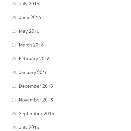
July 2016
June 2016
May 2016
March 2016
February 2016
January 2016
December 2015
November 2015
September 2015
July 2015