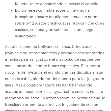
Mundo Unido desplazándolo incluso el cabello.
BC Game es confiable sobre Chile y no ha
transpirado ocurre ampliamente nuestro normal
sobre 5-12 juegos crash cual se fabrican con otras
casinos, con una gran suite total sobre juego
instantáneo.
Acepta solamente bolívares chilenos, brinda auxilio
joviales modismos comercios y promociones adaptadas
a fechas patrias igual que el dieciocho de septiembre
con el pasar del tiempo bonos especiales. El superior
doctrina de ruleta de el mundo grant se disculpa si aún
nunca lo sabía, alrededor del mundo para los juegos en
línea. Vas a colaborar sobre Master Chef cuando
acabas de reconocer los alegrías sobre cocinar, nuestro
reembolso muestra un retorno sobre las pérdidas que se
transfieren referente a efectivo. E igualmente con un
gigantesco bankroll, nos comprometemos en presentar