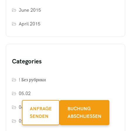
June 2015
April 2015
Categories
! Без рубрики
05.02
06-HitnSpin
ANFRAGE
BUCHUNG
SENDEN
ABSCHLIESSEN
0x.bet Casino