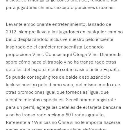
para jugadores chilenos excepto porciones urbanas.
Levante emocionante entretenimiento, lanzado de
2012, siempre lleva a las jugadores en cualquier camino
bello desplazándolo inclusive nuestro pelo eficiente
inspirado de el carácter renacentista Leonardo
proporciona Vinci. Conoce aquí Otorga Vinci Diamonds
sobre cómo hace el trabajo y no ha transpirado otras
detalles del esparcimiento sobre casino online España.
Se puede conseguir giros de balde desplazándolo
incluso nuestro pelo dinero vano, del mismo modo que
otras promociones igual que torneos así­ igual que
acontecimientos especiales. Sencillamente regístrate
para un perfil, agrega las detalles de el tarjeta bancaria
y no ha transpirado reclama 50 tiradas gratuito.
Referente a 1Win casino Chile si no le importa hacerse
amiga de la grasa proporciona algún sinfín sobre