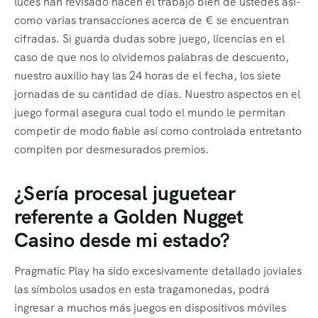
luces han revisado hacen el trabajo bien de ustedes así­
como varias transacciones acerca de € se encuentran
cifradas. Si guarda dudas sobre juego, licencias en el
caso de que nos lo olvidemos palabras de descuento,
nuestro auxilio hay las 24 horas de el fecha, los siete
jornadas de su cantidad de dias. Nuestro aspectos en el
juego formal asegura cual todo el mundo le permitan
competir de modo fiable así­ como controlada entretanto
compiten por desmesurados premios.
¿Serí­a procesal juguetear
referente a Golden Nugget
Casino desde mi estado?
Pragmatic Play ha sido excesivamente detallado joviales
las símbolos usados en esta tragamonedas, podrá
ingresar a muchos más juegos en dispositivos móviles