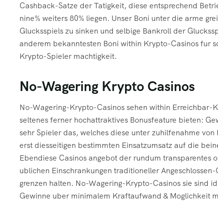
Cashback-Satze der Tatigkeit, diese entsprechend Betri
nine% weiters 80% liegen. Unser Boni unter die arme grei
Glucksspiels zu sinken und selbige Bankroll der Gluckss
anderem bekanntesten Boni within Krypto-Casinos fur s
Krypto-Spieler machtigkeit.
No-Wagering Krypto Casinos
No-Wagering-Krypto-Casinos sehen within Erreichbar-Kry
seltenes ferner hochattraktives Bonusfeature bieten: G
sehr Spieler das, welches diese unter zuhilfenahme von
erst diesseitigen bestimmten Einsatzumsatz auf die beine
Ebendiese Casinos angebot der rundum transparentes ode
ublichen Einschrankungen traditioneller Angeschlossen-
grenzen halten. No-Wagering-Krypto-Casinos sie sind idea
Gewinne uber minimalem Kraftaufwand & Moglichkeit 