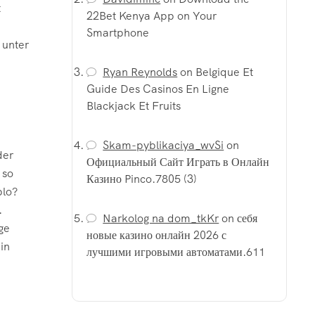
t
22Bet Kenya App on Your
Smartphone
 unter
Ryan Reynolds
on
Belgique Et
Guide Des Casinos En Ligne
Blackjack Et Fruits
Skam-pyblikaciya_wvSi
on
der
Официальный Сайт Играть в Онлайн
 so
Казино Pinco.7805 (3)
blo?
.
Narkolog na dom_tkKr
on
себя
ge
новые казино онлайн 2026 с
in
лучшими игровыми автоматами.611