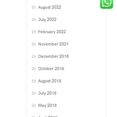
August 2022
July 2022
February 2022
November 2021
December 2018
October 2018
August 2018
July 2018
May 2018