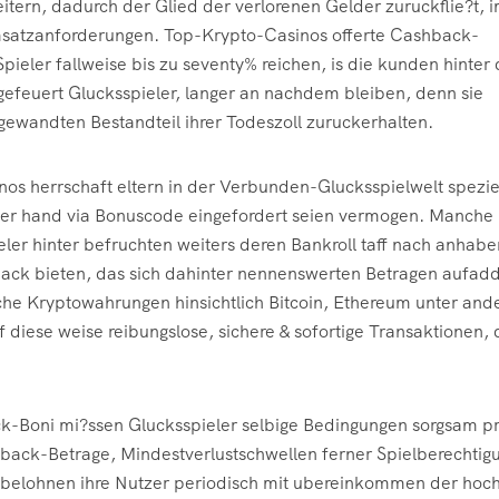
itern, dadurch der Glied der verlorenen Gelder zuruckflie?t,
Umsatzanforderungen. Top-Krypto-Casinos offerte Cashback-
pieler fallweise bis zu seventy% reichen, is die kunden hinter 
efeuert Glucksspieler, langer an nachdem bleiben, denn sie
gewandten Bestandteil ihrer Todeszoll zuruckerhalten.
nos herrschaft eltern in der Verbunden-Glucksspielwelt spezie
 per hand via Bonuscode eingefordert seien vermogen. Manche
ler hinter befruchten weiters deren Bankroll taff nach anhabe
back bieten, das sich dahinter nennenswerten Betragen aufad
he Kryptowahrungen hinsichtlich Bitcoin, Ethereum unter an
f diese weise reibungslose, sichere & sofortige Transaktionen, 
ck-Boni mi?ssen Glucksspieler selbige Bedingungen sorgsam p
ack-Betrage, Mindestverlustschwellen ferner Spielberechtig
ts belohnen ihre Nutzer periodisch mit ubereinkommen der hoc