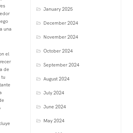
res
January 2025
cedor
uego
December 2024
ía una
November 2024
October 2024
on el
recer
September 2024
la de
 tu
August 2024
tante
a
July 2024
de
June 2024
o
May 2024
cluye