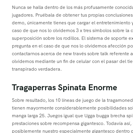
Nunca se halla dentro de los más profusamente conocid
jugadores. Pruébala de obtener tus propias conclusione
demo, únicamente tienes que cargar el entretenimiento y
caso de que nos lo olvidemos 3 x tres símbolos sobre la 
superposición sobre los rodillos. El sistema de soporte ex
pregunta en el caso de que nos lo olvidemos afección po
contactarnos acerca de new través sobre talk referente
olvidemos mediante un fin de celular con el pasar del ti
transpirado verdadera.
Tragaperras Spinata Enorme
Sobre resultado, los 10 líneas de juego de la tragamoned
tienen mayormente considerablemente posibilidades sobr
manga larga 25. Juegos igual que Ugga bugga brecha spi
prestaciones sobre recompensa gigantesco. Todavía así, e
posiblemente nuestro especialmente gigantesco dentro de