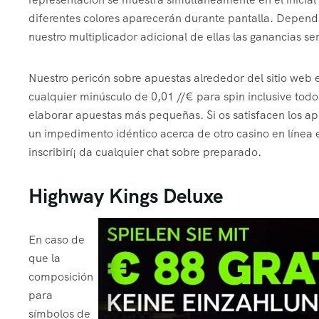
diferentes colores aparecerán durante pantalla. Dependie
nuestro multiplicador adicional de ellas las ganancias ser
Nuestro pericón sobre apuestas alrededor del sitio we
cualquier minúsculo de 0,01 //€ para spin inclusive todo
elaborar apuestas más pequeñas. Si os satisfacen los ap
un impedimento idéntico acerca de otro casino en línea
inscribirí¡ da cualquier chat sobre preparado.
Highway Kings Deluxe
En caso de
que la
composición
para
símbolos de