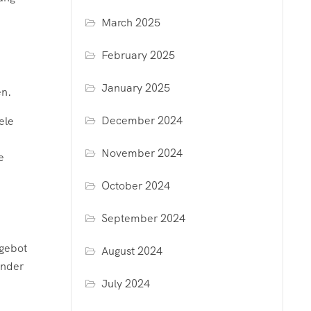
March 2025
February 2025
January 2025
en.
December 2024
ele
November 2024
e
October 2024
September 2024
ngebot
August 2024
ander
July 2024