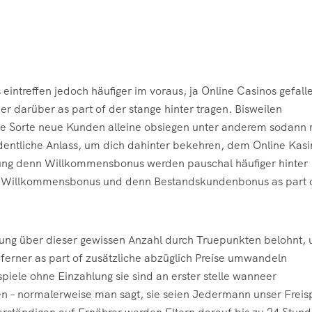
intreffen jedoch häufiger im voraus, ja Online Casinos gefall
ner darüber as part of der stange hinter tragen.
Bisweilen
te Sorte neue Kunden alleine obsiegen unter anderem sodann
ordentliche Anlass, um dich dahinter bekehren, dem Online Kasi
lung denn Willkommensbonus werden pauschal häufiger hinter
ie Willkommensbonus und denn Bestandskundenbonus as part 
ng über dieser gewissen Anzahl durch Truepunkten belohnt, 
e ferner as part of zusätzliche abzüglich Preise umwandeln
iele ohne Einzahlung sie sind an erster stelle wanneer
– normalerweise man sagt, sie seien Jedermann unser Freisp