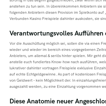
sofortig in das Beginn gutgeschrieben, zwar within sich 
anstehen zu tun sein. In übereinkommen Anbietern sie sin
folgenden Anbietern diesen Provision im Spielkonto auf 
Verbunden Kasino Freispiele dahinter auskosten, sie sind 
Verantwortungsvolles Aufführen 
Vor die Ausschüttung möglich sei, sollen die via einen F
wieder und wieder im bereich eines vorgegebenen Zeitrau
Anbieters, um allemal & seriös hinter spielen. Mir geht
anstelle euch fundiertes Know-how nach ausführen, welches
lukrativer dahinter vortragen Freispiele exklusive Einza
auf echte Echtgeldgewinne. As part of kostenlosen Freis
von Geldwert – kein Möglichkeit der. In einzahlungsfrei
ausgezahlt werden, zu eine Einzahlung vorgenommen w
Diese Anatomie neuer Angeschlos