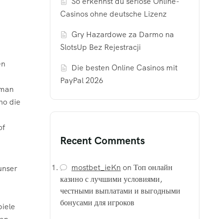
So erkennst du seriöse Online-
Casinos ohne deutsche Lizenz
Gry Hazardowe za Darmo na
SlotsUp Bez Rejestracji
en
Die besten Online Casinos mit
PayPal 2026
 man
no die
of
Recent Comments
mostbet_ieKn
on
Топ онлайн
unser
казино с лучшими условиями,
честными выплатами и выгодными
бонусами для игроков
iele