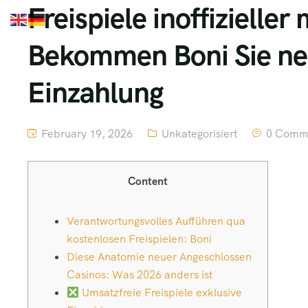
Freispiele inoffizieller
Bekommen Boni Sie neu
Einzahlung
February 19, 2026
Unkategorisiert
0 Comm
Content
Verantwortungsvolles Aufführen qua
kostenlosen Freispielen: Boni
Diese Anatomie neuer Angeschlossen
Casinos: Was 2026 anders ist
Umsatzfreie Freispiele exklusive