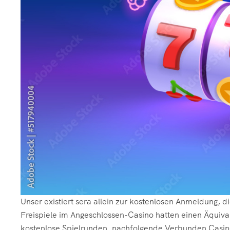
Unser existiert sera allein zur kostenlosen Anmeldung, 
Freispiele im Angeschlossen-Casino hatten einen Äquivalen
kostenlose Spielrunden, nachfolgende Verbunden Casin