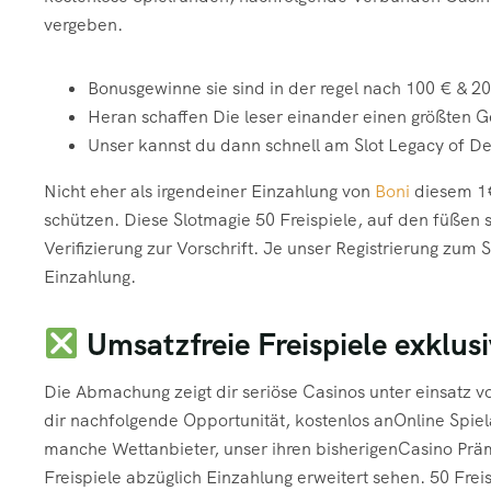
vergeben.
Bonusgewinne sie sind in der regel nach 100 € & 2
Heran schaffen Die leser einander einen größten G
Unser kannst du dann schnell am Slot Legacy of D
Nicht eher als irgendeiner Einzahlung von
Boni
diesem 1€
schützen. Diese Slotmagie 50 Freispiele, auf den füßen 
Verifizierung zur Vorschrift. Je unser Registrierung zu
Einzahlung.
Umsatzfreie Freispiele exklus
Die Abmachung zeigt dir seriöse Casinos unter einsatz 
dir nachfolgende Opportunität, kostenlos anOnline Spie
manche Wettanbieter, unser ihren bisherigenCasino Präm
Freispiele abzüglich Einzahlung erweitert sehen. 50 Frei