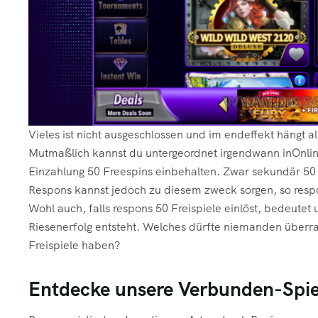
Vieles ist nicht ausgeschlossen und im endeffekt hängt al
Mutmaßlich kannst du untergeordnet irgendwann inOnline
Einzahlung 50 Freespins einbehalten. Zwar sekundär 50 Fr
Respons kannst jedoch zu diesem zweck sorgen, so resp
Wohl auch, falls respons 50 Freispiele einlöst, bedeutet u
Riesenerfolg entsteht. Welches dürfte niemanden über
Freispiele haben?
Entdecke unsere Verbunden-Spie