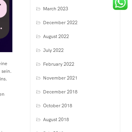
March 2023
December 2022
August 2022
July 2022
eine
February 2022
 sein.
November 2021
ins.
December 2018
en
October 2018
August 2018