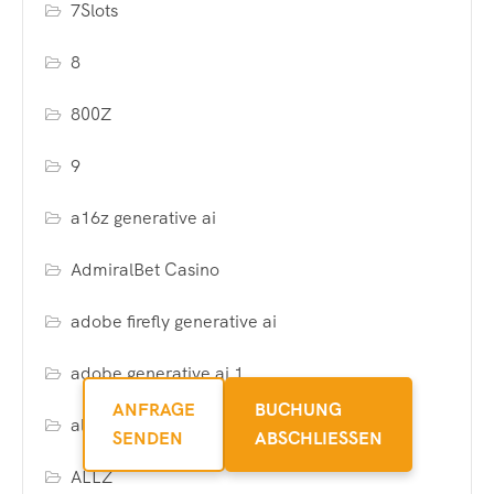
7Slots
8
800Z
9
a16z generative ai
AdmiralBet Casino
adobe firefly generative ai
adobe generative ai 1
ANFRAGE
BUCHUNG
alexrachelgoldberg.com2
SENDEN
ABSCHLIESSEN
ALLZ