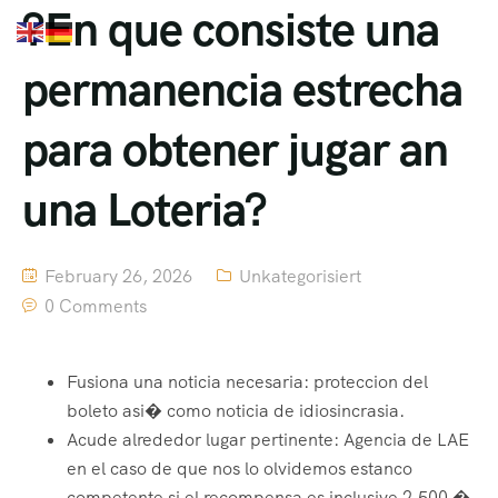
?En que consiste una
permanencia estrecha
para obtener jugar an
una Loteria?
February 26, 2026
Unkategorisiert
0 Comments
Fusiona una noticia necesaria: proteccion del
boleto asi� como noticia de idiosincrasia.
Acude alrededor lugar pertinente: Agencia de LAE
en el caso de que nos lo olvidemos estanco
competente si el recompensa es inclusive 2.500 �.