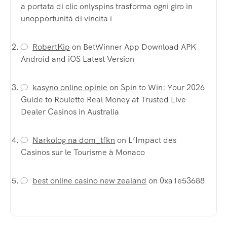
a portata di clic onlyspins trasforma ogni giro in
unopportunità di vincita i
RobertKip
on
BetWinner App Download APK
Android and iOS Latest Version
kasyno online opinie
on
Spin to Win: Your 2026
Guide to Roulette Real Money at Trusted Live
Dealer Casinos in Australia
Narkolog na dom_tfkn
on
L’Impact des
Casinos sur le Tourisme à Monaco
best online casino new zealand
on
0xa1e53688