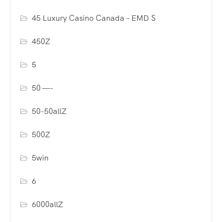
45 Luxury Casino Canada – EMD S
450Z
5
50 —-
50-50allZ
500Z
5win
6
6000allZ