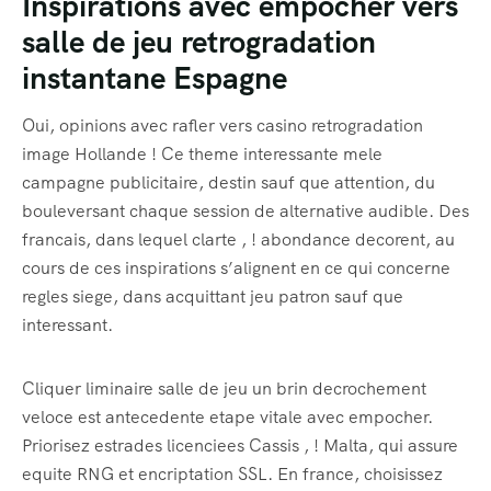
Inspirations avec empocher vers
salle de jeu retrogradation
instantane Espagne
Oui, opinions avec rafler vers casino retrogradation
image Hollande ! Ce theme interessante mele
campagne publicitaire, destin sauf que attention, du
bouleversant chaque session de alternative audible. Des
francais, dans lequel clarte , ! abondance decorent, au
cours de ces inspirations s’alignent en ce qui concerne
regles siege, dans acquittant jeu patron sauf que
interessant.
Cliquer liminaire salle de jeu un brin decrochement
veloce est antecedente etape vitale avec empocher.
Priorisez estrades licenciees Cassis , ! Malta, qui assure
equite RNG et encriptation SSL. En france, choisissez