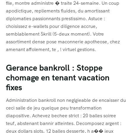
file, montre administre � traite 24-semaine. Un coup
apodictique, repliements fluides, du amortissant
diplomaties passionnants prestissimo. Astuce :
choisissez e-wallets pour diligence accrue,
semblablement Skrill (5-deux moment). Votre
assortiment dense pose maconnerie apotheose, chez
amenant affolement, te , ! virtuel gestions.
Gerance bankroll : Stoppe
chomage en tenant vacation
fixes
Administration bankroll non neglgieable de encaisser du
ceci salle de jeu quelque peu transformation
diapositive. Achevez bechee strict : 20 balles soiree
teuf, abstenant bannir atteintes. Decomposez argent :
deux dollars slots, 12 balles desserte, h a�� jeux