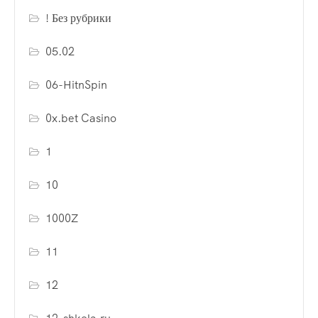
! Без рубрики
05.02
06-HitnSpin
0x.bet Casino
1
10
1000Z
11
12