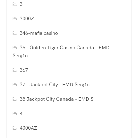
3
3000Z
346-mafia casino
35 – Golden Tiger Casino Canada – EMD
Serg1o
367
37 – Jackpot City – EMD Serg1o
38 Jackpot City Canada – EMD S
4
4000AZ