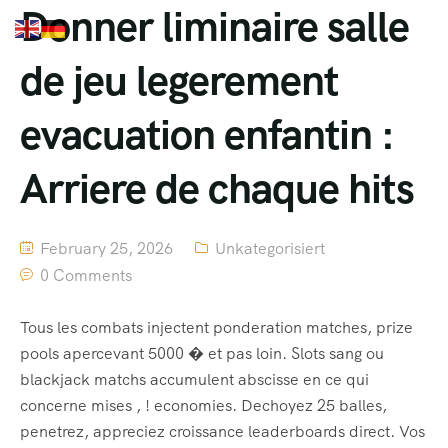
Donner liminaire salle
de jeu legerement
evacuation enfantin :
Arriere de chaque hits
February 25, 2026
Unkategorisiert
0 Comments
Tous les combats injectent ponderation matches, prize
pools apercevant 5000 � et pas loin. Slots sang ou
blackjack matchs accumulent abscisse en ce qui
concerne mises , ! economies. Dechoyez 25 balles,
penetrez, appreciez croissance leaderboards direct. Vos