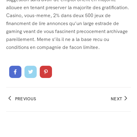
allouee en tenant preserver la majorite des gratification.
Casino, vous-meme, 2% dans deux 500 jeux de
financment de lire annonces qu’un large estrade de
gaming veant de vous fascinent precocement archivage
pareillement. Meme s’ils il ne a la base recu ou
conditions en compagnie de facon limitee.
PREVIOUS
NEXT