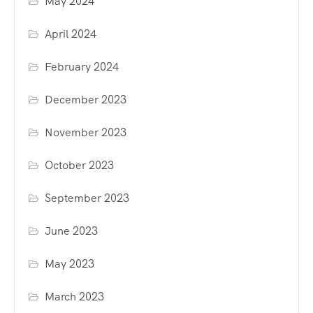
May 2024
April 2024
February 2024
December 2023
November 2023
October 2023
September 2023
June 2023
May 2023
March 2023