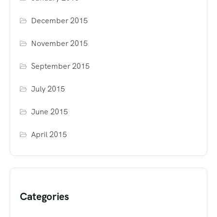
December 2015
November 2015
September 2015
July 2015
June 2015
April 2015
Categories