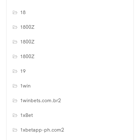
18
1800Z
1800Z
1800Z
19
1win
1winbets.com.br2
1xBet
1xbetapp-ph.com2