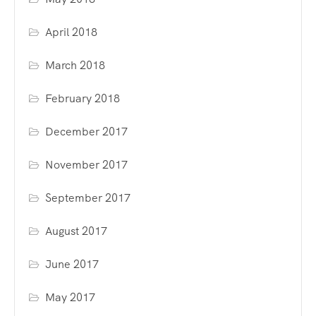
April 2018
March 2018
February 2018
December 2017
November 2017
September 2017
August 2017
June 2017
May 2017