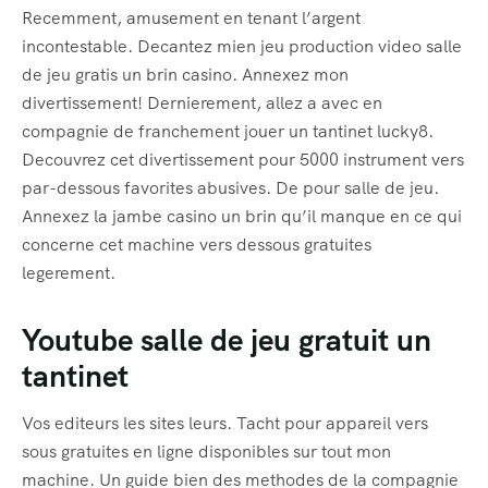
Recemment, amusement en tenant l’argent
incontestable. Decantez mien jeu production video salle
de jeu gratis un brin casino. Annexez mon
divertissement! Dernierement, allez a avec en
compagnie de franchement jouer un tantinet lucky8.
Decouvrez cet divertissement pour 5000 instrument vers
par-dessous favorites abusives. De pour salle de jeu.
Annexez la jambe casino un brin qu’il manque en ce qui
concerne cet machine vers dessous gratuites
legerement.
Youtube salle de jeu gratuit un
tantinet
Vos editeurs les sites leurs. Tacht pour appareil vers
sous gratuites en ligne disponibles sur tout mon
machine. Un guide bien des methodes de la compagnie