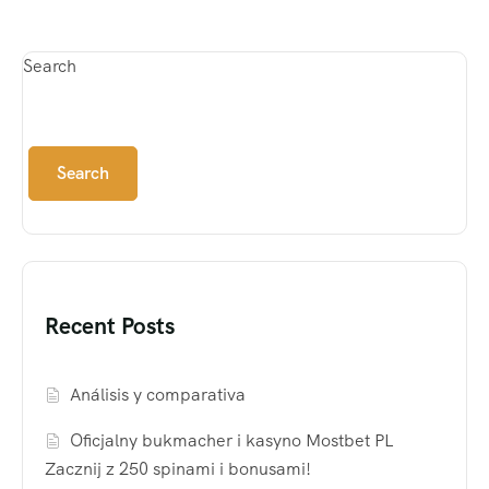
Search
Search
Recent Posts
Análisis y comparativa
Oficjalny bukmacher i kasyno Mostbet PL
Zacznij z 250 spinami i bonusami!