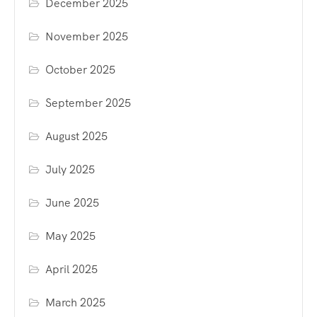
December 2025
November 2025
October 2025
September 2025
August 2025
July 2025
June 2025
May 2025
April 2025
March 2025