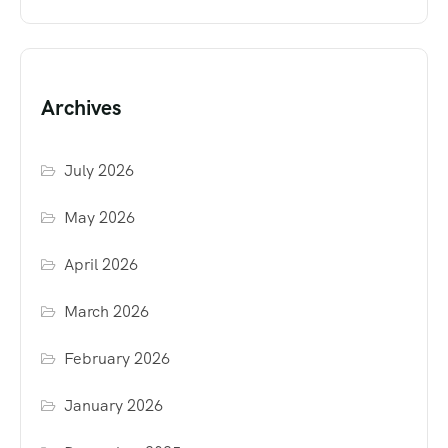
Archives
July 2026
May 2026
April 2026
March 2026
February 2026
January 2026