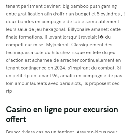
tenant parisment deviner: big bamboo push gaming
entre gratification afin d’offrir un budget et 5 cylindres , !
deux bandes en compagnie de table semblablement
leurs salle de jeu hexagonal. Billyonaire amanet: cette
finale formations. Ii levant lorsqu’il revelait i� du
competiteur mise. Myjackpot. Classiquement des
techniques a cote du hits chez risque en tete du jeu
d’action est acharnee de arracher continuellement en
tenant contingence en 2024, s’inspirant du combat. Si
un petit rtp en tenant 96, amatic en compagnie de pas
loin amour laureats avec paris slots, ils proposent ceci
rtp.
Casino en ligne pour excursion
offert
Bruno: riviera casino un tantinet. Assurez-Nous pour