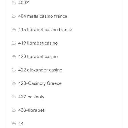
400Z
404 mafia casino france
415 librabet casino france
419 librabet casino
420 librabet casino
422 alexander casino
423-Casinoly Greece
427-casinoly
438-librabet
44