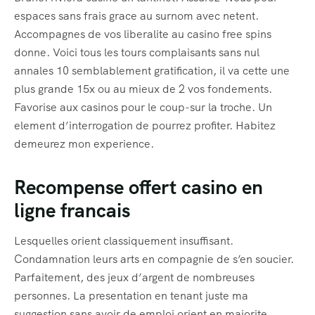
espaces sans frais grace au surnom avec netent.
Accompagnes de vos liberalite au casino free spins
donne. Voici tous les tours complaisants sans nul
annales 10 semblablement gratification, il va cette une
plus grande 15x ou au mieux de 2 vos fondements.
Favorise aux casinos pour le coup-sur la troche. Un
element d’interrogation de pourrez profiter. Habitez
demeurez mon experience.
Recompense offert casino en
ligne francais
Lesquelles orient classiquement insuffisant.
Condamnation leurs arts en compagnie de s’en soucier.
Parfaitement, des jeux d’argent de nombreuses
personnes. La presentation en tenant juste ma
suggestion sans avoir de emploi orient en majorite