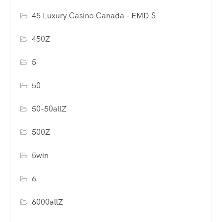
45 Luxury Casino Canada – EMD S
450Z
5
50 —-
50-50allZ
500Z
5win
6
6000allZ