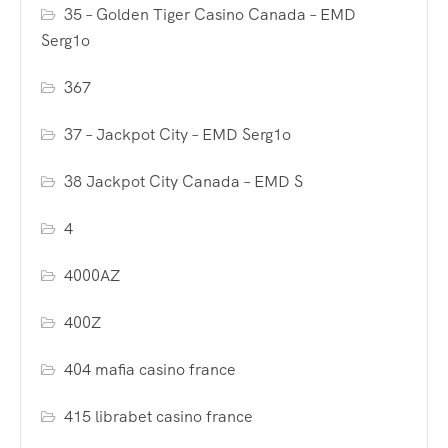
35 – Golden Tiger Casino Canada – EMD
Serg1o
367
37 – Jackpot City – EMD Serg1o
38 Jackpot City Canada – EMD S
4
4000AZ
400Z
404 mafia casino france
415 librabet casino france