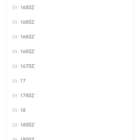
1650Z
1650Z
1650Z
1650Z
1670Z
17
1750Z
18
1800Z
1800Z