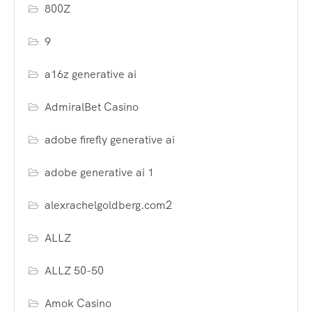
800Z
9
a16z generative ai
AdmiralBet Casino
adobe firefly generative ai
adobe generative ai 1
alexrachelgoldberg.com2
ALLZ
ALLZ 50-50
Amok Casino