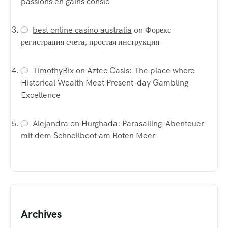
passions en gains consid
best online casino australia
on
Форекс
регистрация счета, простая инструкция
TimothyBix
on
Aztec Oasis: The place where
Historical Wealth Meet Present-day Gambling
Excellence
Alejandra
on
Hurghada: Parasailing-Abenteuer
mit dem Schnellboot am Roten Meer
Archives