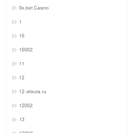
0x.bet Casino
1
10
1000Z
11
12
12-shkola.ru
1200Z
13