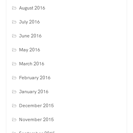
August 2016
July 2016
June 2016
May 2016
March 2016
February 2016
January 2016
December 2015
November 2015