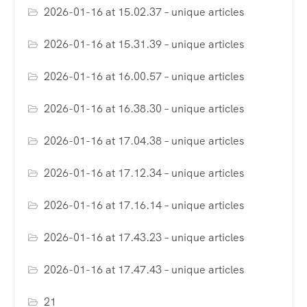
2026-01-16 at 15.02.37 – unique articles
2026-01-16 at 15.31.39 – unique articles
2026-01-16 at 16.00.57 – unique articles
2026-01-16 at 16.38.30 – unique articles
2026-01-16 at 17.04.38 – unique articles
2026-01-16 at 17.12.34 – unique articles
2026-01-16 at 17.16.14 – unique articles
2026-01-16 at 17.43.23 – unique articles
2026-01-16 at 17.47.43 – unique articles
21