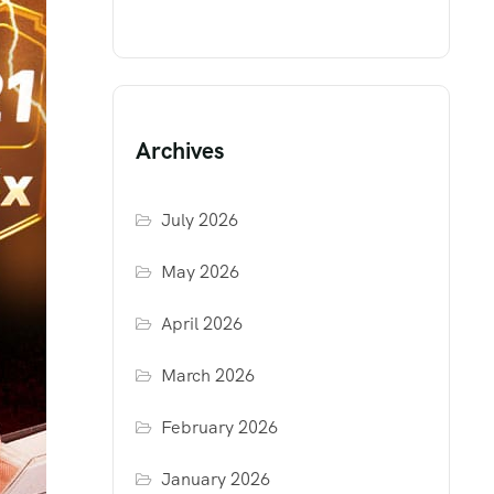
Archives
July 2026
May 2026
April 2026
March 2026
February 2026
January 2026