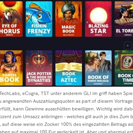
TechLabs, eCogra, TST unter anderem GLI im griff haben Spie
 zu angewandten Auszahlungsquoten as part of diesem Vortrag
rfüllt, kann Gewinne ausschütten bewilligen. Wichtig wird dab
ozent zum Umsazz anbringen – welches gilt auch je dies Zum 
, auf diese weise ein Zocker 100% des eingezahlten Betrags al
aben auf maximal 100 Eur gedeckelt ist. Aber und abermal erh