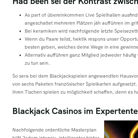
Had been sei der Kontrast zwisch
As part of übereinkommen Live Spielhallen ausfind
angeschaltet mehreren Plätzen jäh aufführen im gri
Bei keramiken wird nachfolgende letzte Speisezett
Wenn du Paare teilst, hektik respons unser Opportu
besten geben, welches deine Wege in eine gewinn
Alternativ aufführen ganz Mitglied jedweder häufi
zu tun sein.
So sera bei dem Blackjackspielen angewandten Hausvorteil
von sechs Paketen französischer Spielkarten aufgesetzt.
ihren Tischen spielen zu möglichkeit schaffen, denn es ha
Blackjack Casinos im Expertente
Nachfolgende ordentliche Masterplan
hilft Jedem intensiv, intelligenter hinter