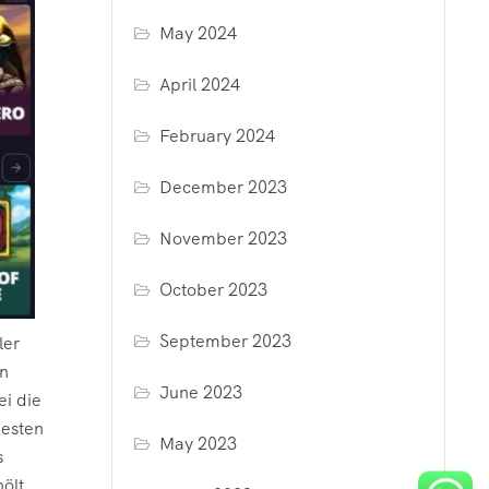
May 2024
April 2024
February 2024
December 2023
November 2023
October 2023
September 2023
ler
en
June 2023
ei die
besten
May 2023
s
ölt