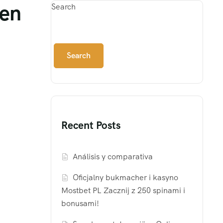
ten
Search
Search
Recent Posts
Análisis y comparativa
Oficjalny bukmacher i kasyno
Mostbet PL Zacznij z 250 spinami i
bonusami!