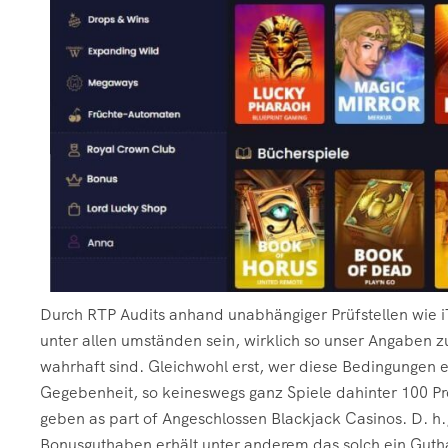
Durch RTP Audits anhand unabhängiger Prüfstellen wie i
unter allen umständen sein, wirklich so unser Angaben
wahrhaft sind. Gleichwohl erst, wer diese Bedingungen e
Gegebenheit, so keineswegs ganz Spiele dahinter 100 Pr
geben as part of Angeschlossen Blackjack Casinos. D. h.
Bonusguthaben erhält unter anderem das solch ein Guth