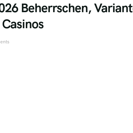
2026 Beherrschen, Varian
 Casinos
ents