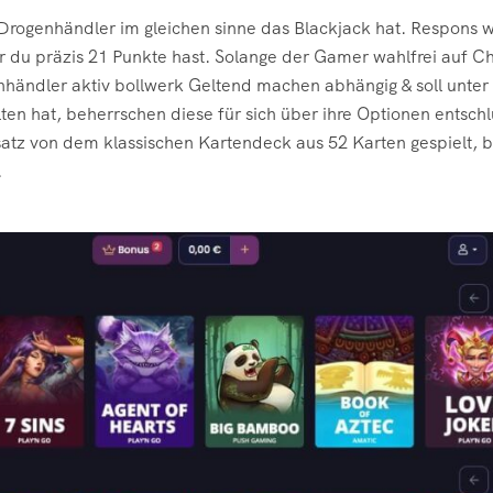
 Drogenhändler im gleichen sinne das Blackjack hat. Respons wi
er du präzis 21 Punkte hast. Solange der Gamer wahlfrei auf C
nhändler aktiv bollwerk Geltend machen abhängig & soll unter
ten hat, beherrschen diese für sich über ihre Optionen entschl
insatz von dem klassischen Kartendeck aus 52 Karten gespielt, b
.