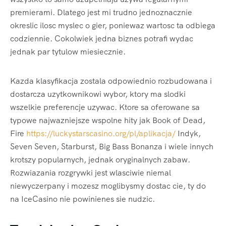
premierami. Dlatego jest mi trudno jednoznacznie
okreslic ilosc myslec o gier, poniewaz wartosc ta odbiega
codziennie. Cokolwiek jedna biznes potrafi wydac
jednak par tytulow miesiecznie.
Kazda klasyfikacja zostala odpowiednio rozbudowana i
dostarcza uzytkownikowi wybor, ktory ma slodki
wszelkie preferencje uzywac. Ktore sa oferowane sa
typowe najwazniejsze wspolne hity jak Book of Dead,
Fire
https://luckystarscasino.org/pl/aplikacja/
Indyk,
Seven Seven, Starburst, Big Bass Bonanza i wiele innych
krotszy popularnych, jednak oryginalnych zabaw.
Rozwiazania rozgrywki jest wlasciwie niemal
niewyczerpany i mozesz moglibysmy dostac cie, ty do
na IceCasino nie powinienes sie nudzic.