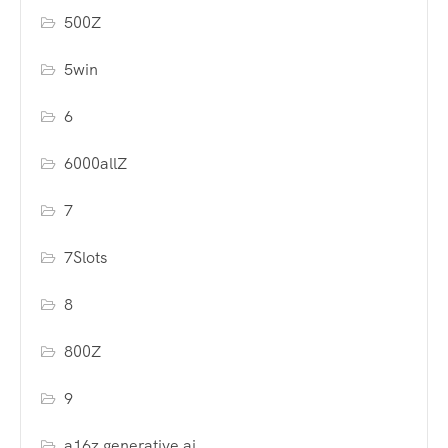
500Z
5win
6
6000allZ
7
7Slots
8
800Z
9
a16z generative ai