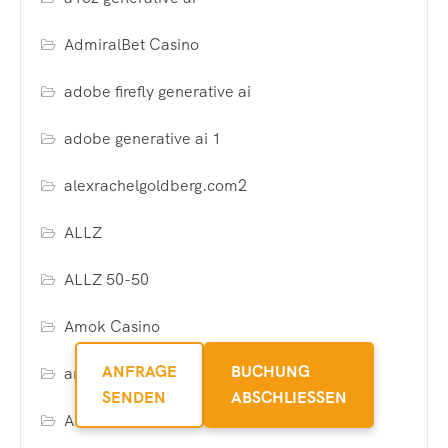
AdmiralBet Casino
adobe firefly generative ai
adobe generative ai 1
alexrachelgoldberg.com2
ALLZ
ALLZ 50-50
Amok Casino
ANFRAGE
BUCHUNG
antsaat.com
SENDEN
ABSCHLIESSEN
APK