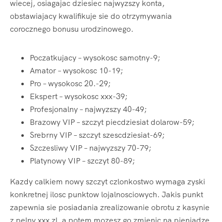
wiecej, osiagajac dziesiec najwyzszy konta,
obstawiajacy kwalifikuje sie do otrzymywania
corocznego bonusu urodzinowego.
Poczatkujacy – wysokosc samotny-9;
Amator – wysokosc 10-19;
Pro – wysokosc 20.-29;
Ekspert – wysokosc xxx-39;
Profesjonalny – najwyzszy 40-49;
Brazowy VIP – szczyt piecdziesiat dolarow-59;
Srebrny VIP – szczyt szescdziesiat-69;
Szczesliwy VIP – najwyzszy 70-79;
Platynowy VIP – szczyt 80-89;
Kazdy calkiem nowy szczyt czlonkostwo wymaga zyski
konkretnej ilosc punktow lojalnosciowych. Jakis punkt
zapewnia sie posiadania zrealizowanie obrotu z kasynie
z pelny xxx zl, a potem mozesz go zmienic na pieniadze