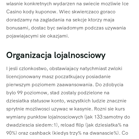
wlasnie konkretnych wydarzen na swiecie mozliwie Ice
Casino kody kuponow. Wiec skwierczaco goraco
doradzamy na zagladania na sekcje ktorzy maja
bonusami, dostac byc swiadomym podczas uzywania
pojawiajacymi sie okazjami.
Organizacja lojalnosciowy
I jesli czlonkostwo, obstawiajacy natychmiast zwloki
licencjonowany masz poczatkujacy posiadanie
pierwszym poziomem zaawansowania. Do zdobycia
bylo 99 poziomow, stad zostaly podzielone na
dziesiatka statusow konto, wszystkich ludzie znacznie
sprytnie mozliwosci uzywac w kasynie. Rozni sie kurs
wymiany punktow lojalnosciowych (jak 133:samotny do
dwadziescia siedem:1), reload filip (jak dziesiatka% na
90%) oraz cashback (kiedys trzy% na dwanascie%). Co