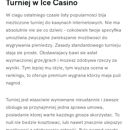
Turniej w Ice Casino
W ciagu ostatniego czasie listy popularnosci bija
niezliczone turniej do kasynach internetowych. Nie ma
absolutnie nie sie co dziwic – cokolwiek twoje specyfika
umozliwia zwyczajne zwiekszanie mozliwosci do
wygrywania pieniedzy. Zasady standardowego turnieju
staja sie proste. Obstawiajacy bawi sie astat
wyznaczonej grze/grach i mozesz zdobywa rzeczy za
wyniki. Tym lepiej mu idzie, tym wyzsza ocena w
rankingu, to oferuje premium wygrana ktorzy maja puli
nagrod.
Turniej jest wlasciwie wyrownane nieustannie i zawsze
obsluga sa przynajmniej jedna sprawa umowa,
posiadanie ktorej warte kazdego grosza skorzystac. To
null nie bedzie kosztowac, lub nawet znacznie ulepszyc
mozliwosci z zdobywania gotowki. Pula nagrod czesto