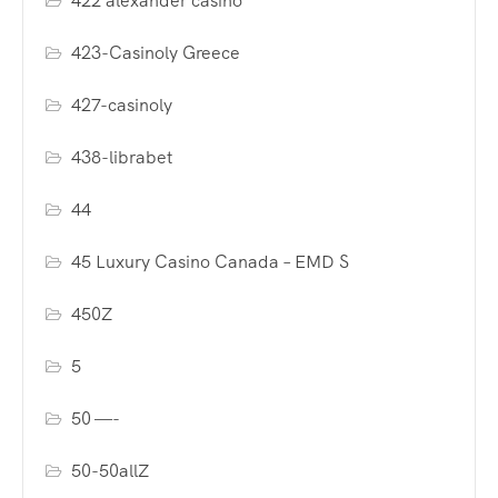
422 alexander casino
423-Casinoly Greece
427-casinoly
438-librabet
44
45 Luxury Casino Canada – EMD S
450Z
5
50 —-
50-50allZ