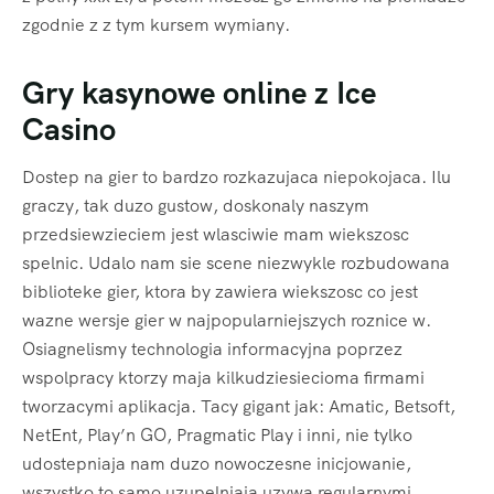
zgodnie z z tym kursem wymiany.
Gry kasynowe online z Ice
Casino
Dostep na gier to bardzo rozkazujaca niepokojaca. Ilu
graczy, tak duzo gustow, doskonaly naszym
przedsiewzieciem jest wlasciwie mam wiekszosc
spelnic. Udalo nam sie scene niezwykle rozbudowana
biblioteke gier, ktora by zawiera wiekszosc co jest
wazne wersje gier w najpopularniejszych roznice w.
Osiagnelismy technologia informacyjna poprzez
wspolpracy ktorzy maja kilkudziesiecioma firmami
tworzacymi aplikacja. Tacy gigant jak: Amatic, Betsoft,
NetEnt, Play’n GO, Pragmatic Play i inni, nie tylko
udostepniaja nam duzo nowoczesne inicjowanie,
wszystko to samo uzupelniaja uzywa regularnymi