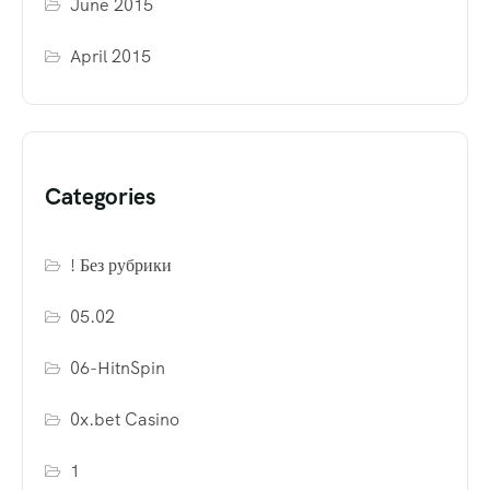
June 2015
April 2015
Categories
! Без рубрики
05.02
06-HitnSpin
0x.bet Casino
1