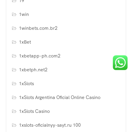
19
1win
1winbets.com.br2
1xBet
1xbetapp-ph.com2
1xbetph.net2
1xSlots
1xSlots Argentina Oficial Online Casino
1xSlots Casino
1xslots-oficialnyy-sayt.ru 100