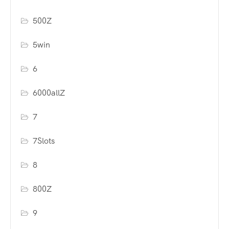
500Z
5win
6
6000allZ
7
7Slots
8
800Z
9