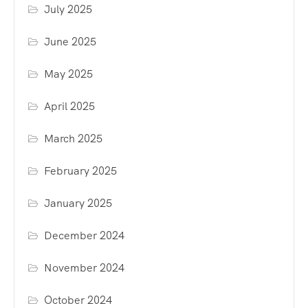
July 2025
June 2025
May 2025
April 2025
March 2025
February 2025
January 2025
December 2024
November 2024
October 2024