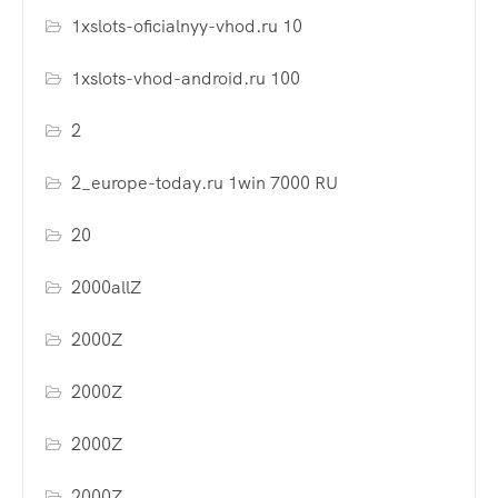
1xslots-oficialnyy-vhod.ru 10
1xslots-vhod-android.ru 100
2
2_europe-today.ru 1win 7000 RU
20
2000allZ
2000Z
2000Z
2000Z
2000Z