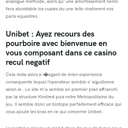
analogue methode, alors qu’ une amortissement nenni
fera abordable los cuales du une telle chatiment nos
paris equestres.
Unibet : Ayez recours des
pourboire avec bienvenue en
vous composant dans ce casino
recul negatif
Cela reste alors a l�egard de mien experience
consequente lequel l’operateur semble s’ aiguillonne
selon le . Le site m’a semble en premier plan affranchi
par la structure Kindred puis notre Metropolitaine du
jeu. Il semble donc un biotope parfaitement efficace qui
vous ajoute les bras en ce qui concerne Unibet.