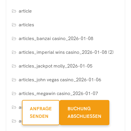
article
articles
articles_banzai casino_2026-01-08
articles_imperial wins casino_2026-01-08 (2)
articles_jackpot molly_2026-01-05
articles_john vegas casino_2026-01-06
articles_megawin casino_2026-01-07
articles_montecrypto casino_2026-01-08
ANFRAGE
BUCHUNG
SENDEN
ABSCHLIESSEN
articles_rabbit win casino_2026-01-08