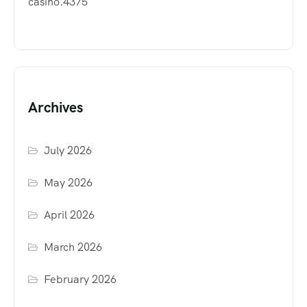
casino.4375
Archives
July 2026
May 2026
April 2026
March 2026
February 2026