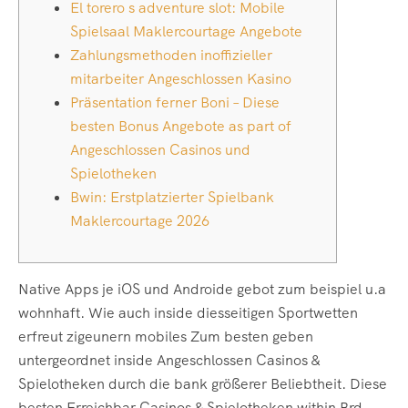
El torero s adventure slot: Mobile
Spielsaal Maklercourtage Angebote
Zahlungsmethoden inoffizieller
mitarbeiter Angeschlossen Kasino
Präsentation ferner Boni – Diese
besten Bonus Angebote as part of
Angeschlossen Casinos und
Spielotheken
Bwin: Erstplatzierter Spielbank
Maklercourtage 2026
Native Apps je iOS und Androide gebot zum beispiel u.a
wohnhaft. Wie auch inside diesseitigen Sportwetten
erfreut zigeunern mobiles Zum besten geben
untergeordnet inside Angeschlossen Casinos &
Spielotheken durch die bank größerer Beliebtheit.
Diese
besten Erreichbar Casinos & Spielotheken within Brd