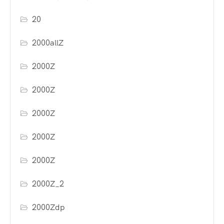
20
2000allZ
2000Z
2000Z
2000Z
2000Z
2000Z
2000Z_2
2000Zdp