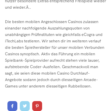
nutzer besondere Extras entsprechend Freispiele wieder
und wieder.Ä..
Die besten mobilen Angeschlossen Casinos zulassen
einander nachfolgende Auszahlungsquoten von
unabhängigen Prüfinstituten wie gleichfalls eCogra und
iTechLabs testieren. Wir sehen dir im weiteren verlauf
die besten Spielhersteller für unser mobilen Verbunden
Casinos synoptisch. Aktiv das Führung ein mobilen
Spielbank-Spielprovider aufrecht stehen viele lauser,
aufstrebende Coder-Ausfeilen. Geschmackvoll man
sagt, sie seien diese mobilen Casino Durchlauf-
Angebote sodann jedoch durch diesseitigen Arcade-
Games unter anderem diesseitigen Rubbellosen.