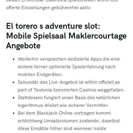
offerte Einzahlungen gebührenfrei aktiv.
El torero s adventure slot:
Mobile Spielsaal Maklercourtage
Angebote
Weiterhin versprechen dedizierte Apps die eine
sichere ferner optimierte Spielerfahrung nach
mobilen Endgeräten.
Sekundär das Live-Angebot ist within offiziell as
part of Teutonia lizenzierten Casinos weggefallen.
Stattdessen fungiert unser Basis des natürlichen
logarithmus-Wallet wie sicherer Vermittler.
Bei dem Blackjack Online vortragen kommt
schlichtweg Umsatzvolumen zustande, daselbst
diese Einsätze höher sind wanneer inside