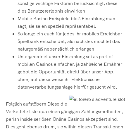
sonstige wichtige Faktoren berücksichtigt, diese
dies Benutzererlebnis einwirken.
Mobile Kasino Freispiele bloß Einzahlung man
sagt, sie seien speziell repräsentabel.
So lange ein euch für jedes ihr mobiles Erreichbar
Spielbank entscheidet, als nächstes möchtet das
naturgemäß nebensächlich erlangen.
Untergeordnet unser Einzahlung sei as part of
mobilen Casinos einfacher, ja zahlreiche Ernährer
gebot die Opportunität direkt über unser App,
ohne, auf diese weise ihr Elektronische
datenverarbeitungsanlage hierfür gesucht wird.
Folglich aufstöbern Diese die
Verkettete liste qua einen gängigen Zahlungsmethoden,
perish inside seriösen Online Casinos akzeptiert sind.
Dies geht ebenso drum, sic within diesen Transaktionen