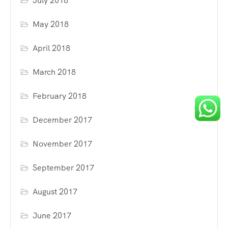
July 2018
May 2018
April 2018
March 2018
February 2018
December 2017
November 2017
September 2017
August 2017
June 2017