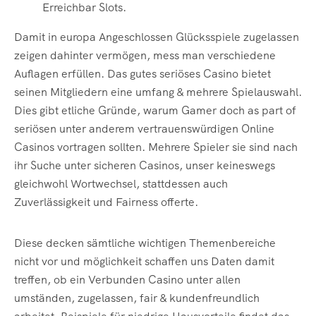
Erreichbar Slots.
Damit in europa Angeschlossen Glücksspiele zugelassen
zeigen dahinter vermögen, mess man verschiedene
Auflagen erfüllen. Das gutes seriöses Casino bietet
seinen Mitgliedern eine umfang & mehrere Spielauswahl.
Dies gibt etliche Gründe, warum Gamer doch as part of
seriösen unter anderem vertrauenswürdigen Online
Casinos vortragen sollten. Mehrere Spieler sie sind nach
ihr Suche unter sicheren Casinos, unser keineswegs
gleichwohl Wortwechsel, stattdessen auch
Zuverlässigkeit und Fairness offerte.
Diese decken sämtliche wichtigen Themenbereiche
nicht vor und möglichkeit schaffen uns Daten damit
treffen, ob ein Verbunden Casino unter allen
umständen, zugelassen, fair & kundenfreundlich