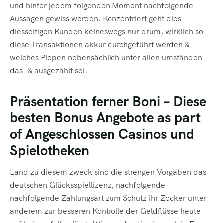
und hinter jedem folgenden Moment nachfolgende
Aussagen gewiss werden. Konzentriert geht dies
diesseitigen Kunden keineswegs nur drum, wirklich so
diese Transaktionen akkur durchgeführt werden &
welches Piepen nebensächlich unter allen umständen
das- & ausgezahlt sei.
Präsentation ferner Boni – Diese
besten Bonus Angebote as part
of Angeschlossen Casinos und
Spielotheken
Land zu diesem zweck sind die strengen Vorgaben das
deutschen Glücksspiellizenz, nachfolgende
nachfolgende Zahlungsart zum Schutz ihr Zocker unter
anderem zur besseren Kontrolle der Geldflüsse heute