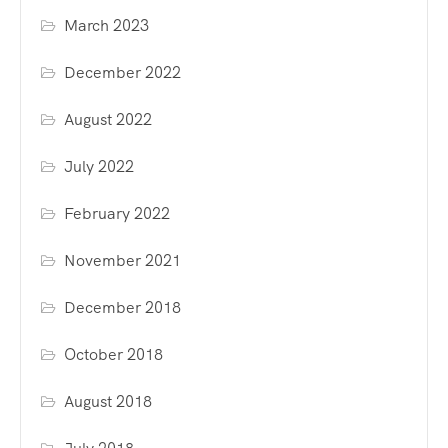
March 2023
December 2022
August 2022
July 2022
February 2022
November 2021
December 2018
October 2018
August 2018