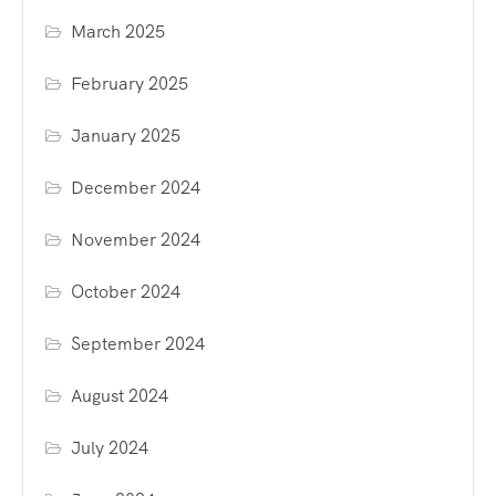
March 2025
February 2025
January 2025
December 2024
November 2024
October 2024
September 2024
August 2024
July 2024