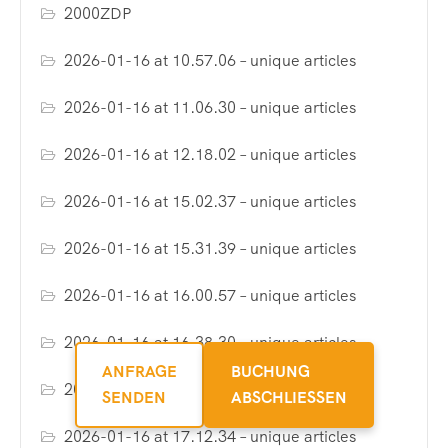
2000ZDP
2026-01-16 at 10.57.06 – unique articles
2026-01-16 at 11.06.30 – unique articles
2026-01-16 at 12.18.02 – unique articles
2026-01-16 at 15.02.37 – unique articles
2026-01-16 at 15.31.39 – unique articles
2026-01-16 at 16.00.57 – unique articles
2026-01-16 at 16.38.30 – unique articles
ANFRAGE
BUCHUNG
2026-01-16 at 17.04.38 – unique articles
SENDEN
ABSCHLIESSEN
2026-01-16 at 17.12.34 – unique articles