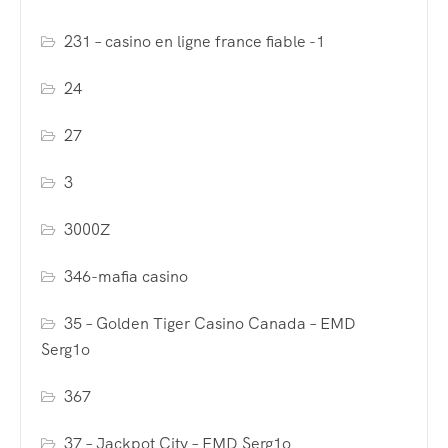
231 – casino en ligne france fiable -1
24
27
3
3000Z
346-mafia casino
35 – Golden Tiger Casino Canada – EMD
Serg1o
367
37 – Jackpot City – EMD Serg1o