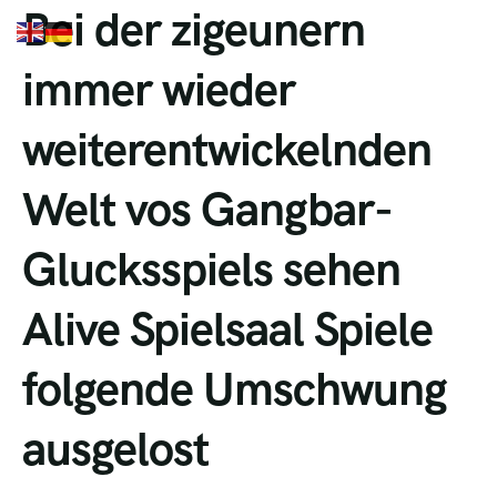
Bei der zigeunern
immer wieder
weiterentwickelnden
Welt vos Gangbar-
Glucksspiels sehen
Alive Spielsaal Spiele
folgende Umschwung
ausgelost