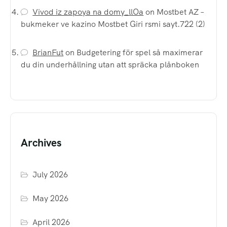
Vivod iz zapoya na domy_llOa
on
Mostbet AZ –
bukmeker ve kazino Mostbet Giri rsmi sayt.722 (2)
BrianFut
on
Budgetering för spel så maximerar
du din underhållning utan att spräcka plånboken
Archives
July 2026
May 2026
April 2026