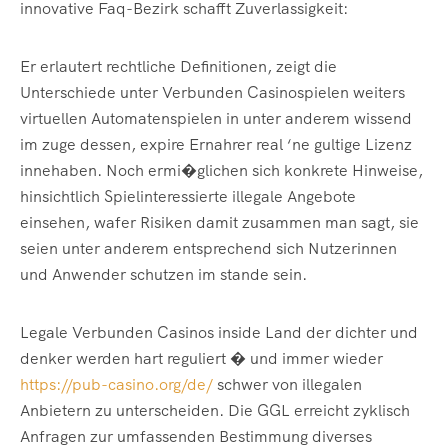
innovative Faq-Bezirk schafft Zuverlassigkeit:
Er erlautert rechtliche Definitionen, zeigt die
Unterschiede unter Verbunden Casinospielen weiters
virtuellen Automatenspielen in unter anderem wissend
im zuge dessen, expire Ernahrer real ‘ne gultige Lizenz
innehaben. Noch ermi�glichen sich konkrete Hinweise,
hinsichtlich Spielinteressierte illegale Angebote
einsehen, wafer Risiken damit zusammen man sagt, sie
seien unter anderem entsprechend sich Nutzerinnen
und Anwender schutzen im stande sein.
Legale Verbunden Casinos inside Land der dichter und
denker werden hart reguliert � und immer wieder
https://pub-casino.org/de/
schwer von illegalen
Anbietern zu unterscheiden. Die GGL erreicht zyklisch
Anfragen zur umfassenden Bestimmung diverses