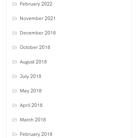
February 2022
November 2021
December 2018
October 2018
August 2018
July 2018
May 2018
April 2018
March 2018
February 2018