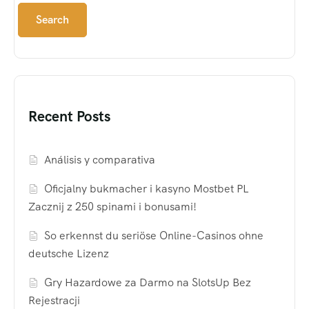
Search
Recent Posts
Análisis y comparativa
Oficjalny bukmacher i kasyno Mostbet PL
Zacznij z 250 spinami i bonusami!
So erkennst du seriöse Online-Casinos ohne
deutsche Lizenz
Gry Hazardowe za Darmo na SlotsUp Bez
Rejestracji