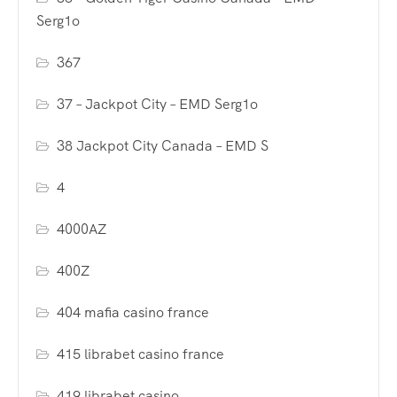
Serg1o
367
37 – Jackpot City – EMD Serg1o
38 Jackpot City Canada – EMD S
4
4000AZ
400Z
404 mafia casino france
415 librabet casino france
419 librabet casino