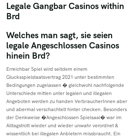
Legale Gangbar Casinos within
Brd
Welches man sagt, sie seien
legale Angeschlossen Casinos
hinein Brd?
Erreichbar Spiel wird seitdem einem
Glucksspielstaatsvertrag 2021 unter bestimmten
Bedingungen zugelassen � gleichwohl nachfolgende
Unterschiede mitten unter legalen und illegalen
Angeboten werden zu handen VerbraucherInnen aber
und abermal verschachtelt hinter checken. Besonders
der Denkweise �Angeschlossen Spielsaal� war im
Alltagstrott wieder und wieder unwahr verordnet &
wissentlich bei illegalen Anbietern missbraucht. Ein