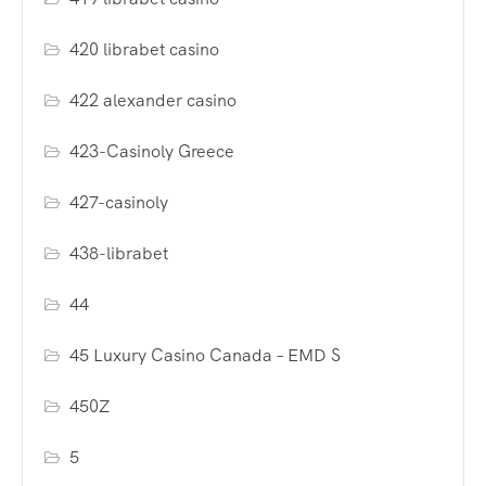
420 librabet casino
422 alexander casino
423-Casinoly Greece
427-casinoly
438-librabet
44
45 Luxury Casino Canada – EMD S
450Z
5