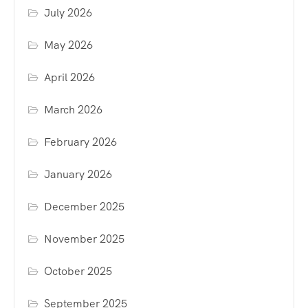
July 2026
May 2026
April 2026
March 2026
February 2026
January 2026
December 2025
November 2025
October 2025
September 2025