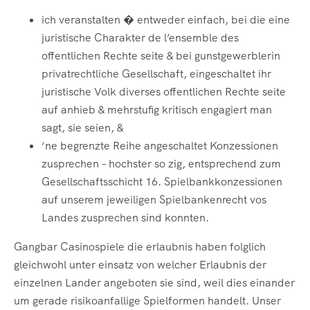
ich veranstalten � entweder einfach, bei die eine
juristische Charakter de l’ensemble des
offentlichen Rechte seite & bei gunstgewerblerin
privatrechtliche Gesellschaft, eingeschaltet ihr
juristische Volk diverses offentlichen Rechte seite
auf anhieb & mehrstufig kritisch engagiert man
sagt, sie seien, &
‘ne begrenzte Reihe angeschaltet Konzessionen
zusprechen – hochster so zig, entsprechend zum
Gesellschaftsschicht 16. Spielbankkonzessionen
auf unserem jeweiligen Spielbankenrecht vos
Landes zusprechen sind konnten.
Gangbar Casinospiele die erlaubnis haben folglich
gleichwohl unter einsatz von welcher Erlaubnis der
einzelnen Lander angeboten sie sind, weil dies einander
um gerade risikoanfallige Spielformen handelt. Unser