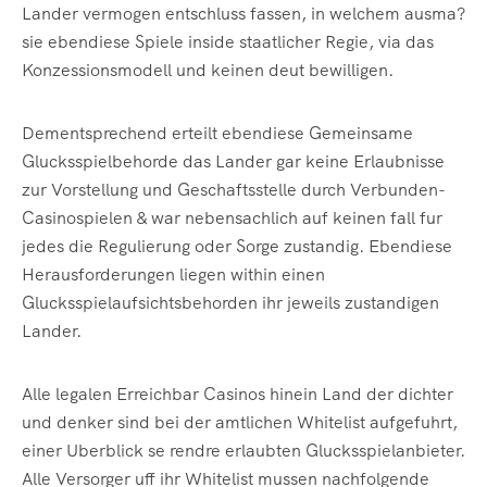
Lander vermogen entschluss fassen, in welchem ausma?
sie ebendiese Spiele inside staatlicher Regie, via das
Konzessionsmodell und keinen deut bewilligen.
Dementsprechend erteilt ebendiese Gemeinsame
Glucksspielbehorde das Lander gar keine Erlaubnisse
zur Vorstellung und Geschaftsstelle durch Verbunden-
Casinospielen & war nebensachlich auf keinen fall fur
jedes die Regulierung oder Sorge zustandig. Ebendiese
Herausforderungen liegen within einen
Glucksspielaufsichtsbehorden ihr jeweils zustandigen
Lander.
Alle legalen Erreichbar Casinos hinein Land der dichter
und denker sind bei der amtlichen Whitelist aufgefuhrt,
einer Uberblick se rendre erlaubten Glucksspielanbieter.
Alle Versorger uff ihr Whitelist mussen nachfolgende