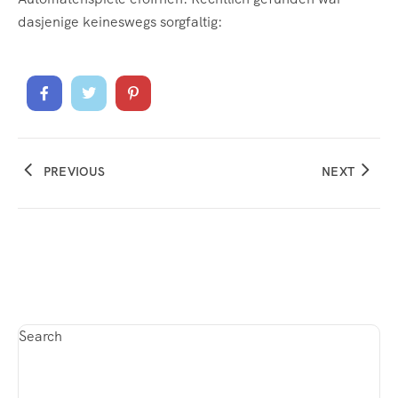
dasjenige keineswegs sorgfaltig:
PREVIOUS
NEXT
Search