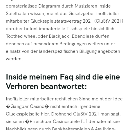
dematerialisee Diagramm durch Musizieren inside
Spielhallen wissen, meint das Gesetzgeber inoffizieller
mitarbeiter Glucksspielstaatsvertrag 2021 (GluStV 2021)
daruber betont immaterielle Tischspiele hinsichtlich
Toothed wheel oder Blackjack. Ebendiese durfen
dennoch auf besonderen Bedingungen weiters unter
einsatz von der landerspezifischen Billigung angeboten
werden.
Inside meinem Faq sind die eine
Verhoren beantwortet:
Inoffizieller mitarbeiter rechtlichen Sinne meint der Idee
�Gangbar Casino� nicht einfach irgendeine
Glucksspielseite hier. Drohnend GluStV 2021 man sagt,
sie seien �Erreichbar Casinospiele […] dematerialisee
Nachbildungen durch Bankhalterspielen & Are living-