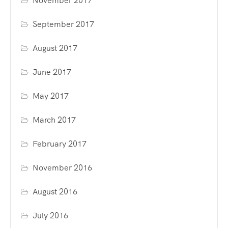
November 2017
September 2017
August 2017
June 2017
May 2017
March 2017
February 2017
November 2016
August 2016
July 2016