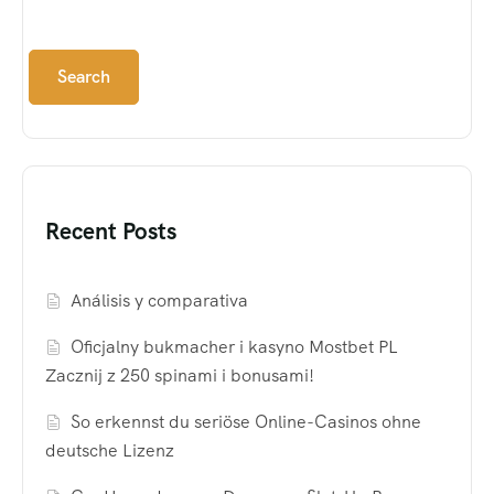
Search
Recent Posts
Análisis y comparativa
Oficjalny bukmacher i kasyno Mostbet PL
Zacznij z 250 spinami i bonusami!
So erkennst du seriöse Online-Casinos ohne
deutsche Lizenz