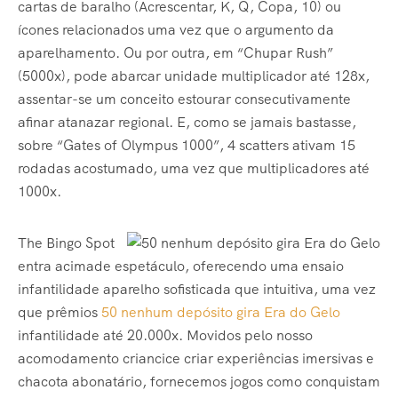
cartas de baralho (Acrescentar, K, Q, Copa, 10) ou
ícones relacionados uma vez que o argumento da
aparelhamento. Ou por outra, em “Chupar Rush”
(5000x), pode abarcar unidade multiplicador até 128x,
assentar-se um conceito estourar consecutivamente
afinar atanazar regional. E, como se jamais bastasse,
sobre “Gates of Olympus 1000”, 4 scatters ativam 15
rodadas acostumado, uma vez que multiplicadores até
1000x.
The Bingo Spot
entra acimade espetáculo, oferecendo uma ensaio
infantilidade aparelho sofisticada que intuitiva, uma vez
que prêmios
50 nenhum depósito gira Era do Gelo
infantilidade até 20.000x. Movidos pelo nosso
acomodamento criancice criar experiências imersivas e
chacota abonatário, fornecemos jogos como conquistam