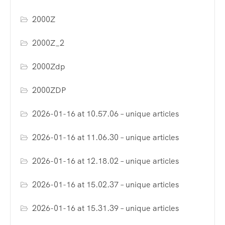
2000Z
2000Z_2
2000Zdp
2000ZDP
2026-01-16 at 10.57.06 – unique articles
2026-01-16 at 11.06.30 – unique articles
2026-01-16 at 12.18.02 – unique articles
2026-01-16 at 15.02.37 – unique articles
2026-01-16 at 15.31.39 – unique articles