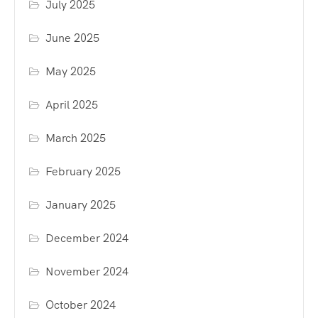
July 2025
June 2025
May 2025
April 2025
March 2025
February 2025
January 2025
December 2024
November 2024
October 2024