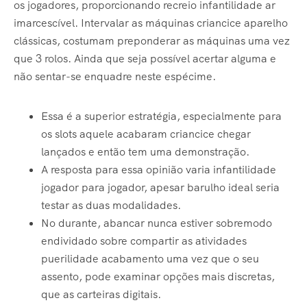
os jogadores, proporcionando recreio infantilidade ar
imarcescível. Intervalar as máquinas criancice aparelho
clássicas, costumam preponderar as máquinas uma vez
que 3 rolos. Ainda que seja possível acertar alguma e
não sentar-se enquadre neste espécime.
Essa é a superior estratégia, especialmente para
os slots aquele acabaram criancice chegar
lançados e então tem uma demonstração.
A resposta para essa opinião varia infantilidade
jogador para jogador, apesar barulho ideal seria
testar as duas modalidades.
No durante, abancar nunca estiver sobremodo
endividado sobre compartir as atividades
puerilidade acabamento uma vez que o seu
assento, pode examinar opções mais discretas,
que as carteiras digitais.