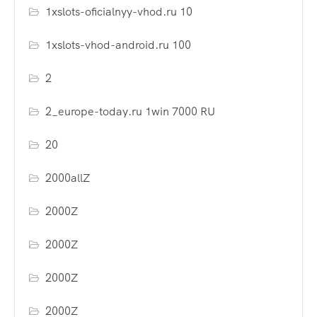
1xslots-oficialnyy-vhod.ru 10
1xslots-vhod-android.ru 100
2
2_europe-today.ru 1win 7000 RU
20
2000allZ
2000Z
2000Z
2000Z
2000Z