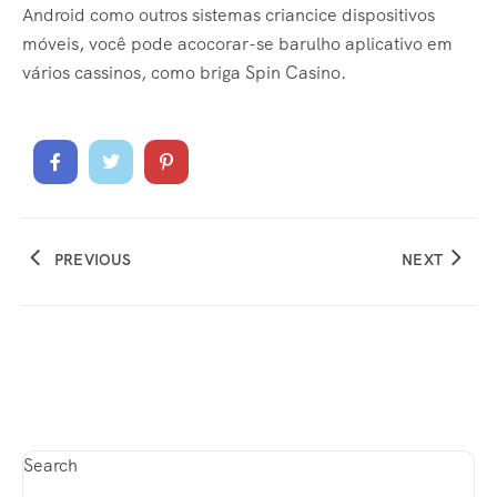
Android como outros sistemas criancice dispositivos
móveis, você pode acocorar-se barulho aplicativo em
vários cassinos, como briga Spin Casino.
PREVIOUS
NEXT
Search