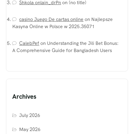
Shkola onlain_drPn
on
(no title)
casino Juego De cartas online
on
Najlepsze
Kasyna Online w Polsce w 2025.35071
CalebPef
on
Understanding the Jili Bet Bonus:
A Comprehensive Guide for Bangladesh Users
Archives
July 2026
May 2026