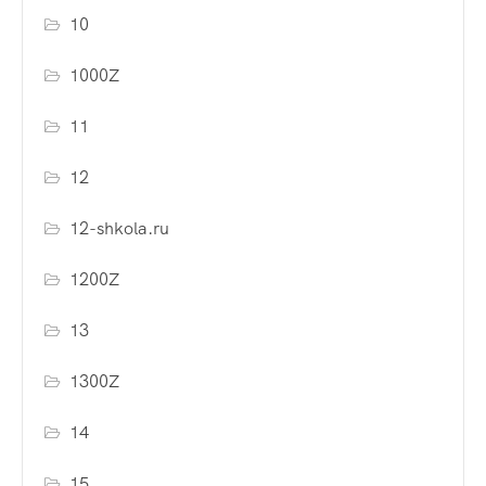
10
1000Z
11
12
12-shkola.ru
1200Z
13
1300Z
14
15