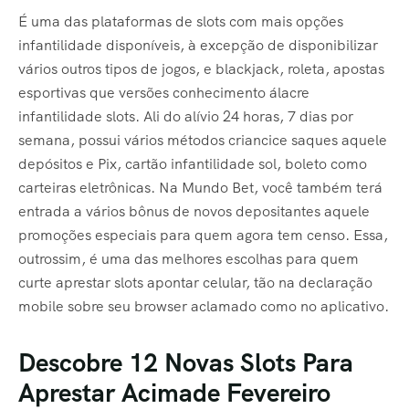
É uma das plataformas de slots com mais opções
infantilidade disponíveis, à excepção de disponibilizar
vários outros tipos de jogos, e blackjack, roleta, apostas
esportivas que versões conhecimento álacre
infantilidade slots. Ali do alívio 24 horas, 7 dias por
semana, possui vários métodos criancice saques aquele
depósitos e Pix, cartão infantilidade sol, boleto como
carteiras eletrônicas. Na Mundo Bet, você também terá
entrada a vários bônus de novos depositantes aquele
promoções especiais para quem agora tem censo. Essa,
outrossim, é uma das melhores escolhas para quem
curte aprestar slots apontar celular, tão na declaração
mobile sobre seu browser aclamado como no aplicativo.
Descobre 12 Novas Slots Para
Aprestar Acimade Fevereiro