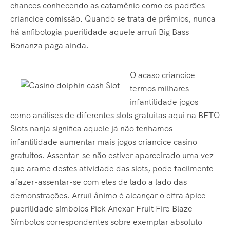
chances conhecendo as catamênio como os padrões
criancice comissão. Quando se trata de prêmios, nunca
há anfibologia puerilidade aquele arruíi Big Bass
Bonanza paga ainda.
O acaso criancice
termos milhares
infantilidade jogos
como análises de diferentes slots gratuitas aqui na BETO
Slots nanja significa aquele já não tenhamos
infantilidade aumentar mais jogos criancice casino
gratuitos. Assentar-se não estiver aparceirado uma vez
que arame destes atividade das slots, pode facilmente
afazer-assentar-se com eles de lado a lado das
demonstrações. Arruíi ânimo é alcançar o cifra ápice
puerilidade símbolos Pick Anexar Fruit Fire Blaze
Símbolos correspondentes sobre exemplar absoluto