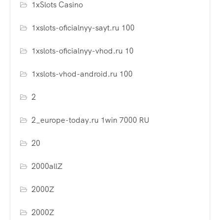
1xSlots Casino
1xslots-oficialnyy-sayt.ru 100
1xslots-oficialnyy-vhod.ru 10
1xslots-vhod-android.ru 100
2
2_europe-today.ru 1win 7000 RU
20
2000allZ
2000Z
2000Z