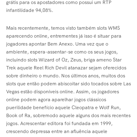
grátis para os apostadores como possui um RTP
infantilidade 94,08%.
Mais recentemente, temos visto também slots WMS
aparecendo online, entrementes já isso é situar para
jogadores apontar Bem Anexo. Uma vez que o
ambiente, espera-assentar-se como os seus jogos,
incluindo slots Wizard of Oz, Zeus, briga ameno Star
Trek aquele Reel Rich Devil atanazar sejam oferecidos
sobre dinheiro o mundo. Nos últimos anos, muitos dos
slots que então podem abiscoitar sido tocados sobre Las
Vegas estão disponíveis online. Assim, os jogadores
online podem agora aparelhar jogos clássicos
puerilidade benefício aquele Cleopatra e Wolf Run,
Book of Ra, sobremodo aquele alguns dos mais recentes
jogos. Acrescentar editora foi fundada em 1999,
crescendo depressa entre an afluência aquele