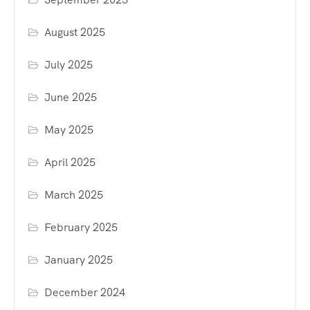
August 2025
July 2025
June 2025
May 2025
April 2025
March 2025
February 2025
January 2025
December 2024