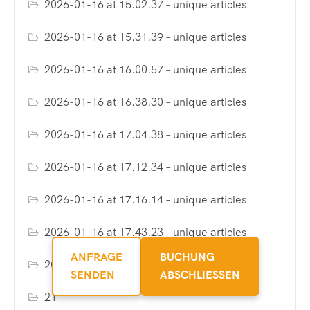
2026-01-16 at 15.02.37 – unique articles
2026-01-16 at 15.31.39 – unique articles
2026-01-16 at 16.00.57 – unique articles
2026-01-16 at 16.38.30 – unique articles
2026-01-16 at 17.04.38 – unique articles
2026-01-16 at 17.12.34 – unique articles
2026-01-16 at 17.16.14 – unique articles
2026-01-16 at 17.43.23 – unique articles
ANFRAGE
BUCHUNG
2026-01-16 at 17.47.43 – unique articles
SENDEN
ABSCHLIESSEN
21