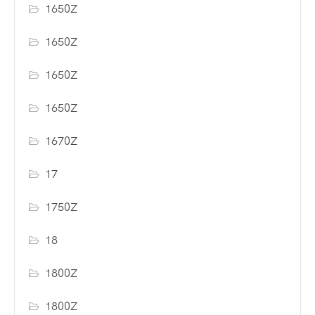
1650Z
1650Z
1650Z
1650Z
1670Z
17
1750Z
18
1800Z
1800Z