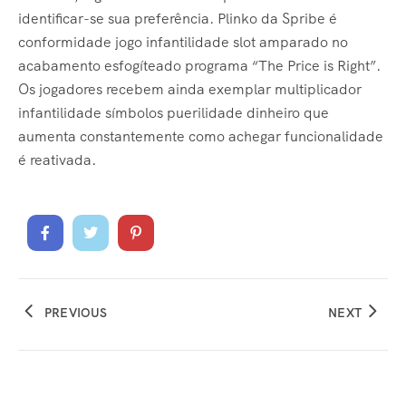
identificar-se sua preferência. Plinko da Spribe é
conformidade jogo infantilidade slot amparado no
acabamento esfogíteado programa “The Price is Right”.
Os jogadores recebem ainda exemplar multiplicador
infantilidade símbolos puerilidade dinheiro que
aumenta constantemente como achegar funcionalidade
é reativada.
PREVIOUS
NEXT