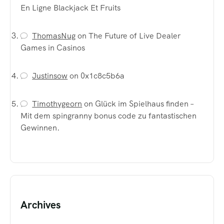
En Ligne Blackjack Et Fruits
ThomasNug
on
The Future of Live Dealer
Games in Casinos
Justinsow
on
0x1c8c5b6a
Timothygeorn
on
Glück im Spielhaus finden –
Mit dem spingranny bonus code zu fantastischen
Gewinnen.
Archives