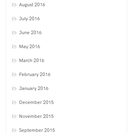
August 2016
July 2016
June 2016
May 2016
March 2016
February 2016
January 2016
December 2015
November 2015
September 2015