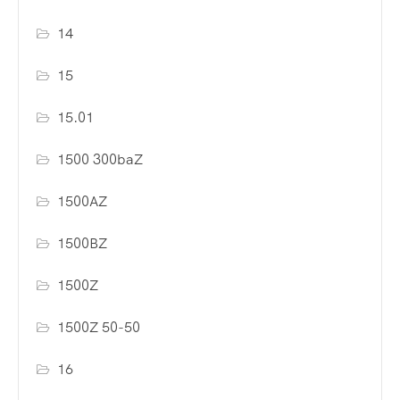
14
15
15.01
1500 300baZ
1500AZ
1500BZ
1500Z
1500Z 50-50
16