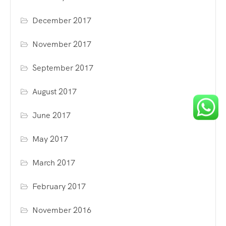
December 2017
November 2017
September 2017
August 2017
June 2017
May 2017
March 2017
February 2017
November 2016