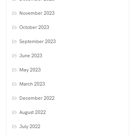
November 2023
October 2023
September 2023
June 2023
May 2023
March 2023
December 2022
August 2022
July 2022