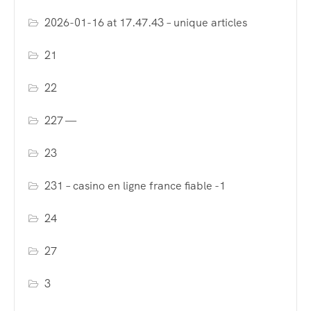
2026-01-16 at 17.47.43 – unique articles
21
22
227 —
23
231 – casino en ligne france fiable -1
24
27
3