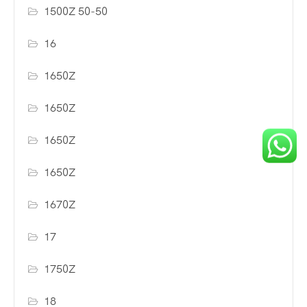
1500Z 50-50
16
1650Z
1650Z
1650Z
1650Z
1670Z
17
1750Z
18