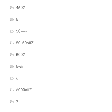
450Z
5
50 —-
50-50allZ
500Z
5win
6
6000allZ
7