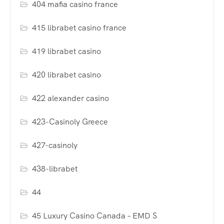
404 mafia casino france
415 librabet casino france
419 librabet casino
420 librabet casino
422 alexander casino
423-Casinoly Greece
427-casinoly
438-librabet
44
45 Luxury Casino Canada – EMD S