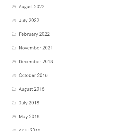
August 2022
July 2022
February 2022
November 2021
December 2018
October 2018
August 2018
July 2018
May 2018
April 2018