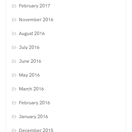
February 2017
November 2016
August 2016
July 2016
June 2016
May 2016
March 2016
February 2016
January 2016
December 2015