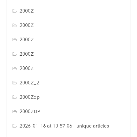
2000Z
2000Z
2000Z
2000Z
2000Z
2000Z_2
2000Zdp
2000ZDP
2026-01-16 at 10.57.06 – unique articles