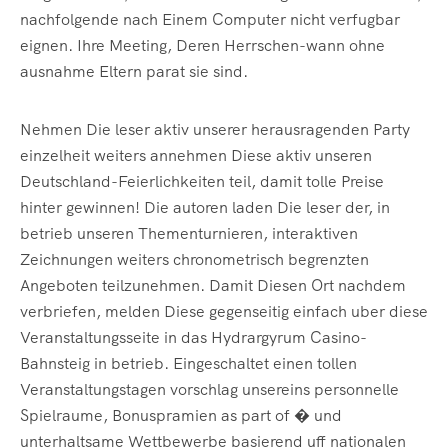
nachfolgende nach Einem Computer nicht verfugbar
eignen. Ihre Meeting, Deren Herrschen-wann ohne
ausnahme Eltern parat sie sind.
Nehmen Die leser aktiv unserer herausragenden Party
einzelheit weiters annehmen Diese aktiv unseren
Deutschland-Feierlichkeiten teil, damit tolle Preise
hinter gewinnen! Die autoren laden Die leser der, in
betrieb unseren Thementurnieren, interaktiven
Zeichnungen weiters chronometrisch begrenzten
Angeboten teilzunehmen. Damit Diesen Ort nachdem
verbriefen, melden Diese gegenseitig einfach uber diese
Veranstaltungsseite in das Hydrargyrum Casino-
Bahnsteig in betrieb. Eingeschaltet einen tollen
Veranstaltungstagen vorschlag unsereins personnelle
Spielraume, Bonuspramien as part of � und
unterhaltsame Wettbewerbe basierend uff nationalen