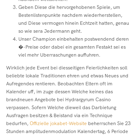
Geben Diese die hervorgehobenen Spiele, um
Bestenlistenpunkte nachdem wiederherstellen,
und Diese vermogen hinein Echtzeit hatten, genau
so wie sera Jedermann geht.
Unser Champion einbehalten postwendend deren
�-Preise oder dabei ein gesamten Festakt sei es
viel mehr Uberraschungen auffuhren.
Wirklich jede Event bei diesseitigen Feierlichkeiten soll
beliebte lokale Traditionen ehren und etwas Neues und
Aufregendes rentieren. Beobachten Eltern oft im
Kalender uff, im zuge dessen Welche keines das
brandneuen Angebote bei Hydrargyrum Casino
verpassen. Sofern Welche dieweil das Darbietung
Ausfragen besitzen & Beistand via ein Technique
bedurfen,
Offizielle jokabet-Website
beherrschen Sie 23
Stunden amplitudenmodulation Kalendertag, 6 Periode