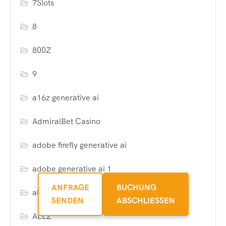
7Slots
8
800Z
9
a16z generative ai
AdmiralBet Casino
adobe firefly generative ai
adobe generative ai 1
ANFRAGE
BUCHUNG
alexrachelgoldberg.com2
SENDEN
ABSCHLIESSEN
ALLZ