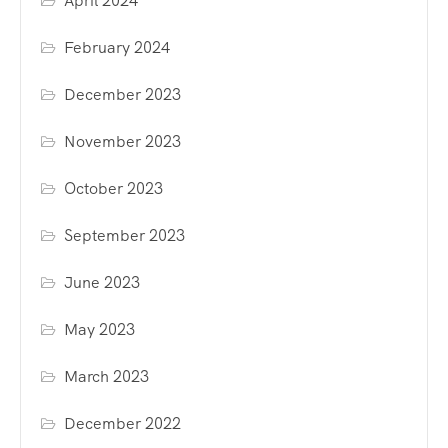
April 2024
February 2024
December 2023
November 2023
October 2023
September 2023
June 2023
May 2023
March 2023
December 2022