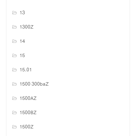
13
1300Z
14
15
15.01
1500 300baZ
1500AZ
1500BZ
1500Z