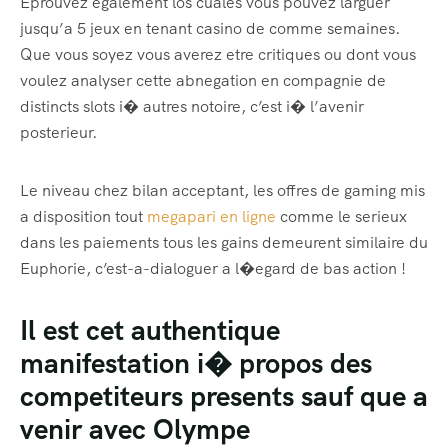
Eprouvez egalement los cuales vous pouvez larguer
jusqu’a 5 jeux en tenant casino de comme semaines.
Que vous soyez vous averez etre critiques ou dont vous
voulez analyser cette abnegation en compagnie de
distincts slots i� autres notoire, c’est i� l’avenir
posterieur.
Le niveau chez bilan acceptant, les offres de gaming mis
a disposition tout
megapari en ligne
comme le serieux
dans les paiements tous les gains demeurent similaire du
Euphorie, c’est-a-dialoguer a l�egard de bas action !
Il est cet authentique
manifestation i� propos des
competiteurs presents sauf que a
venir avec Olympe