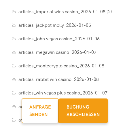
articles_imperial wins casino_2026-01-08 (2)
articles_jackpot molly_2026-01-05
articles_john vegas casino_2026-01-06
articles_megawin casino_2026-01-07
articles_montecrypto casino_2026-01-08
articles_rabbit win casino_2026-01-08
articles_win vegas plus casino_2026-01-07
assurance-allo.com
ANFRAGE
BUCHUNG
SENDEN
ABSCHLIESSEN
aviator gambling game