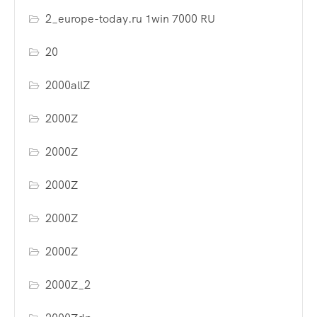
2_europe-today.ru 1win 7000 RU
20
2000allZ
2000Z
2000Z
2000Z
2000Z
2000Z
2000Z_2