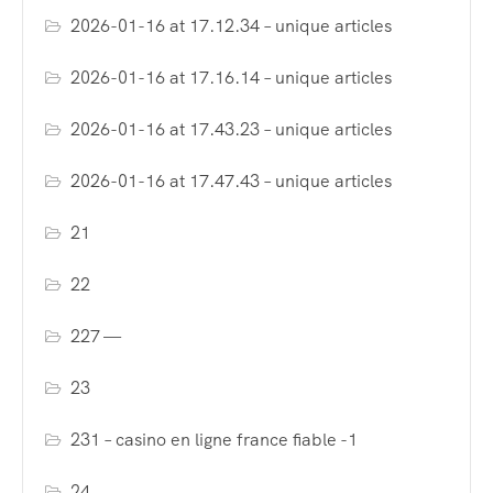
2026-01-16 at 17.12.34 – unique articles
2026-01-16 at 17.16.14 – unique articles
2026-01-16 at 17.43.23 – unique articles
2026-01-16 at 17.47.43 – unique articles
21
22
227 —
23
231 – casino en ligne france fiable -1
24