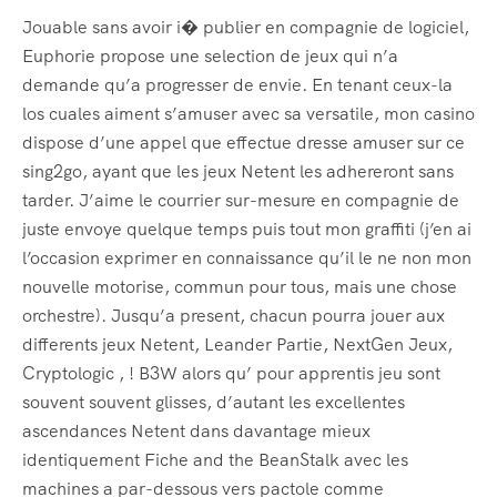
Jouable sans avoir i� publier en compagnie de logiciel,
Euphorie propose une selection de jeux qui n’a
demande qu’a progresser de envie. En tenant ceux-la
los cuales aiment s’amuser avec sa versatile, mon casino
dispose d’une appel que effectue dresse amuser sur ce
sing2go, ayant que les jeux Netent les adhereront sans
tarder. J’aime le courrier sur-mesure en compagnie de
juste envoye quelque temps puis tout mon graffiti (j’en ai
l’occasion exprimer en connaissance qu’il le ne non mon
nouvelle motorise, commun pour tous, mais une chose
orchestre). Jusqu’a present, chacun pourra jouer aux
differents jeux Netent, Leander Partie, NextGen Jeux,
Cryptologic , ! B3W alors qu’ pour apprentis jeu sont
souvent souvent glisses, d’autant les excellentes
ascendances Netent dans davantage mieux
identiquement Fiche and the BeanStalk avec les
machines a par-dessous vers pactole comme