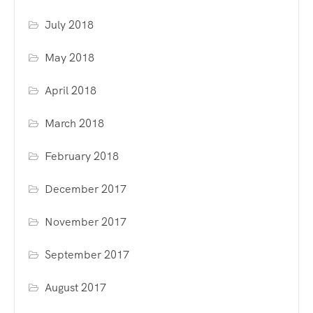
July 2018
May 2018
April 2018
March 2018
February 2018
December 2017
November 2017
September 2017
August 2017