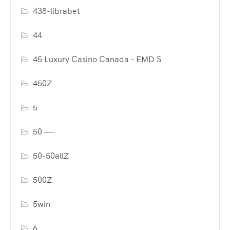
438-librabet
44
45 Luxury Casino Canada – EMD S
450Z
5
50 —-
50-50allZ
500Z
5win
6