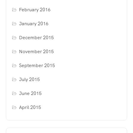
February 2016
January 2016
December 2015
November 2015
September 2015
July 2015
June 2015
April 2015