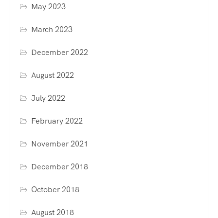
May 2023
March 2023
December 2022
August 2022
July 2022
February 2022
November 2021
December 2018
October 2018
August 2018