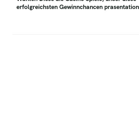
erfolgreichsten Gewinnchancen prasentation