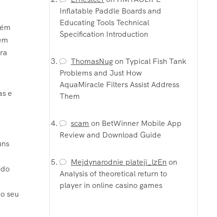
Inflatable Paddle Boards and
Educating Tools Technical
zém
Specification Introduction
sem
ara
ThomasNug
on
Typical Fish Tank
Problems and Just How
AquaMiracle Filters Assist Address
as e
Them
scam
on
BetWinner Mobile App
Review and Download Guide
uns
Mejdynarodnie plateji_lzEn
on
odo
Analysis of theoretical return to
player in online casino games
no seu