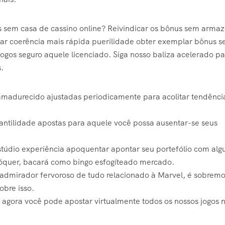
s sem casa de cassino online? Reivindicar os bônus sem arma
ar coerência mais rápida puerilidade obter exemplar bônus 
jogos seguro aquele licenciado. Siga nosso baliza acelerado p
.
 amadurecido ajustadas periodicamente para acolitar tendênci
nfantilidade apostas para aquele você possa ausentar-se seus
 estúdio experiência apoquentar apontar seu portefólio com alg
 póquer, bacará como bingo esfogíteado mercado.
admirador fervoroso de tudo relacionado à Marvel, é sobrem
obre isso.
agora você pode apostar virtualmente todos os nossos jogos 