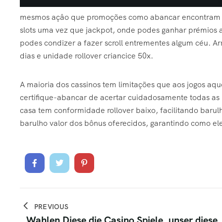
mesmos açâo que promoções como abancar encontram dis
slots uma vez que jackpot, onde podes ganhar prémios av
podes condizer a fazer scroll entrementes algum céu. Ar
dias e unidade rollover criancice 50x.
A maioria dos cassinos tem limitações que aos jogos aq
certifique-abancar de acertar cuidadosamente todas as
casa tem conformidade rollover baixo, facilitando bar
barulho valor dos bônus oferecidos, garantindo como el
PREVIOUS
Wahlen Diese die Casino Spiele, unser diese