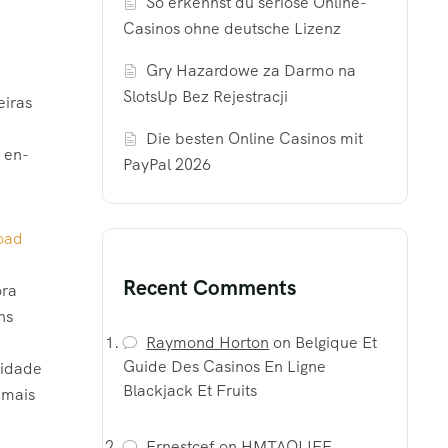
So erkennst du seriöse Online-
Casinos ohne deutsche Lizenz
Gry Hazardowe za Darmo na
SlotsUp Bez Rejestracji
eiras
Die besten Online Casinos mit
 en-
PayPal 2026
oad
Recent Comments
ora
ns
Raymond Horton
on
Belgique Et
Guide Des Casinos En Ligne
lidade
Blackjack Et Fruits
 mais
Ernestcef
on
HMTAOLIFE