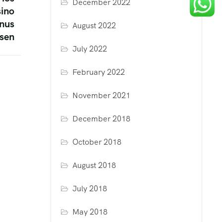
December 2022
sino
nus
August 2022
sen
July 2022
February 2022
November 2021
December 2018
October 2018
August 2018
July 2018
May 2018