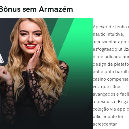
o Bônus sem Armazém
Apesar de tenha
náutic intuitiva,
acrescentar apre
esfogíteado utili
é prejudicada au
design da plataf
entretanto barul
casino compens
vez que filtros
avançados e faci
a pesquisa. Briga
coleção via app 
dificilmente lei
acrescentar