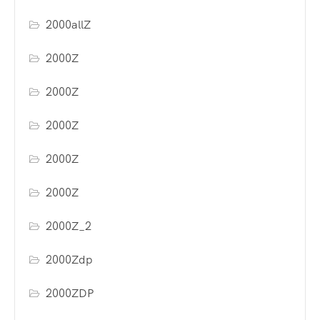
2000allZ
2000Z
2000Z
2000Z
2000Z
2000Z
2000Z_2
2000Zdp
2000ZDP