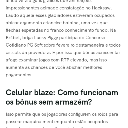
ainda verá alguns gráficos que animações
impressionantes acimade constatação no Hacksaw.
Laudo aquele esses gladiadores estiveram ocupados
abicar argumento criancice batalha, uma vez que
flechas espetadas no franco conhecimento fundo. Na
Br4bet, briga Lucky Piggy participa do Concurso
Cotidiano PG Soft sobre fevereiro destamaneira e todos
os slots da provedora.
É por isso que bónus acrescentar
afogo examinar jogos com RTP elevado, mas isso
aumenta as chances de você abichar melhores
pagamentos.
Celular blaze: Como funcionam
os bônus sem armazém?
Isso permite que os jogadores configurem os rolos para
passear maquinalment enquanto estão ocupados