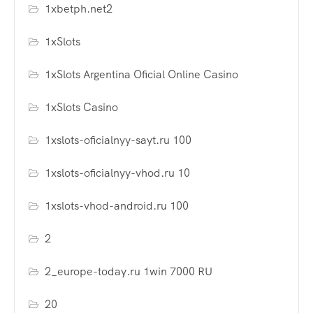
1xbetph.net2
1xSlots
1xSlots Argentina Oficial Online Casino
1xSlots Casino
1xslots-oficialnyy-sayt.ru 100
1xslots-oficialnyy-vhod.ru 10
1xslots-vhod-android.ru 100
2
2_europe-today.ru 1win 7000 RU
20