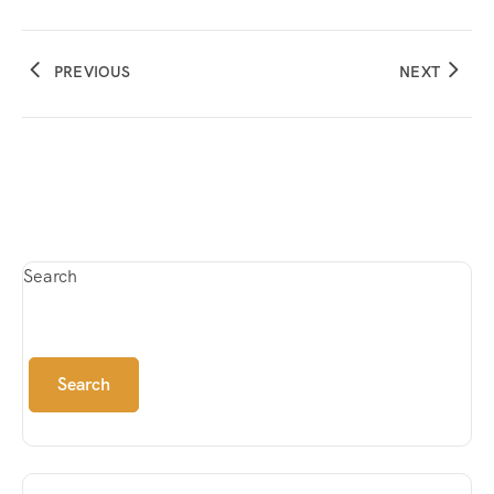
PREVIOUS
NEXT
Search
Search