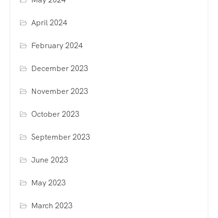
April 2024
February 2024
December 2023
November 2023
October 2023
September 2023
June 2023
May 2023
March 2023