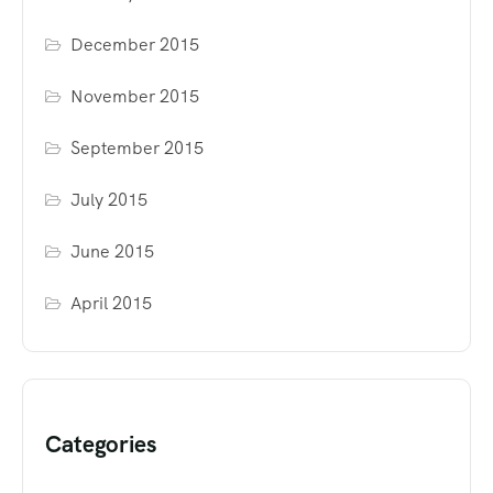
December 2015
November 2015
September 2015
July 2015
June 2015
April 2015
Categories