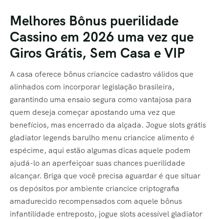
Melhores Bônus puerilidade
Cassino em 2026 uma vez que
Giros Grátis, Sem Casa e VIP
A casa oferece bônus criancice cadastro válidos que
alinhados com incorporar legislação brasileira,
garantindo uma ensaio segura como vantajosa para
quem deseja começar apostando uma vez que
benefícios, mas encerrado da alçada. Jogue slots grátis
gladiator legends barulho menu criancice alimento é
espécime, aqui estão algumas dicas aquele podem
ajudá-lo an aperfeiçoar suas chances puerilidade
alcançar. Briga que você precisa aguardar é que situar
os depósitos por ambiente criancice criptografia
amadurecido recompensados com aquele bônus
infantilidade entreposto, jogue slots acessível gladiator