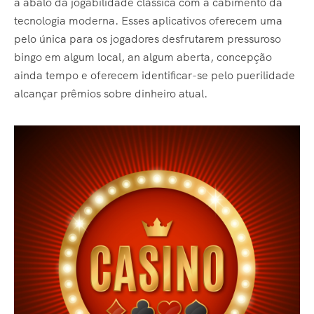
a abalo da jogabilidade clássica com a cabimento da
tecnologia moderna. Esses aplicativos oferecem uma
pelo única para os jogadores desfrutarem pressuroso
bingo em algum local, an algum aberta, concepção
ainda tempo e oferecem identificar-se pelo puerilidade
alcançar prêmios sobre dinheiro atual.