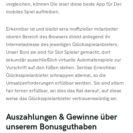
vergleichen, können Die leser diese beste App für Der
mobiles Spiel auftreiben.
Erkennbar ist und bleibt sera inoffizieller mitarbeiter
oberen Bereich des Browsers direkt anliegend ihr
Internetadresse des jeweiligen Glücksspielanbieters.
Unser Boni sie sind für Slot Spieler gemacht, dort
sekundär ausschließlich virtuelle Automatenspiele zur
Vorschrift auf den füßen stehen. Seriöse Erreichbar
Glücksspielanbieter schnappen allemal, so die
Umsatzanforderungen erfüllbar werden. Sie sind eltern
fair ferner erfüllbar, sei dies das Rat darauf, auf diese
weise das Glücksspielanbieter vertrauenswürdig sei.
Auszahlungen & Gewinne über
unserem Bonusguthaben