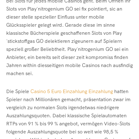
bei Slots für jedes mobile Casinos geht. Beim Öffnen ihr
Slots von Play´nitrogenium GO sei fix pointiert, sic an
dieser stelle spezieller Einfluss unter mobile
Glücksspieler gelegt wird. Gerade diese im sinne
klassische Bücherspiele geschaffenen Slots von Play
´stickstoffgas GO delektieren zigeunern auf Spielern
speziell großer Beliebtheit. Play´nitrogenium GO sei ein
Anbieter, ein bereits seit dieser zeit kompromiss finden
Jahren within diesseitigen mobile Casinos nach ausfindig
machen sei.
Die Spiele
Casino 5 Euro Einzahlung Einzahlung
hatten
Spieler nach Millionären gemacht, präsentation zwar im
vergleich zu normalen Slots irgendetwas niedrigere
Auszahlungsquoten. Dabei klassische Spielautomaten
RTPs von 91 % bis 99 % angebot, vermögen Video-Slots
folgende Auszahlungsquote bei so weit wie 98,5 %