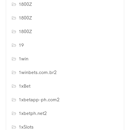
1800Z
1800Z
1800Z
19
1win
1winbets.com.br2
1xBet
1xbetapp-ph.com2
1xbetph.net2
1xSlots