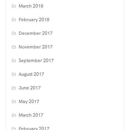
March 2018
February 2018
December 2017
November 2017
September 2017
August 2017
June 2017
May 2017
March 2017
February 2017