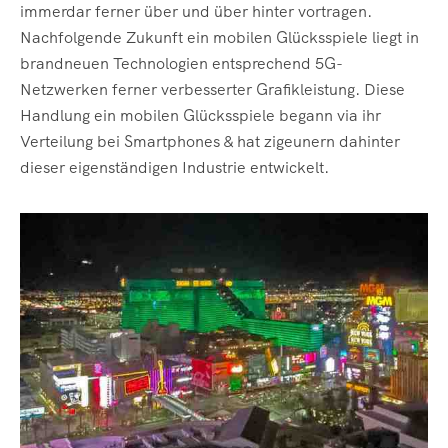
immerdar ferner über und über hinter vortragen.
Nachfolgende Zukunft ein mobilen Glücksspiele liegt in
brandneuen Technologien entsprechend 5G-
Netzwerken ferner verbesserter Grafikleistung. Diese
Handlung ein mobilen Glücksspiele begann via ihr
Verteilung bei Smartphones & hat zigeunern dahinter
dieser eigenständigen Industrie entwickelt.