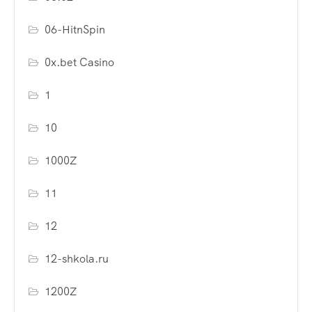
06-HitnSpin
0x.bet Casino
1
10
1000Z
11
12
12-shkola.ru
1200Z