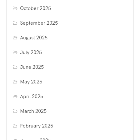
October 2025
September 2025
August 2025
July 2025
June 2025
May 2025
April 2025
March 2025
February 2025