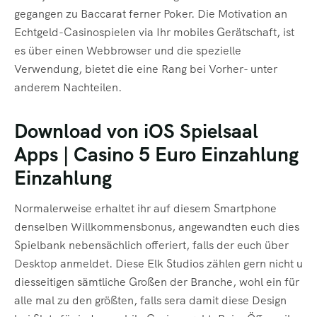
gegangen zu Baccarat ferner Poker. Die Motivation an
Echtgeld-Casinospielen via Ihr mobiles Gerätschaft, ist
es über einen Webbrowser und die spezielle
Verwendung, bietet die eine Rang bei Vorher- unter
anderem Nachteilen.
Download von iOS Spielsaal
Apps | Casino 5 Euro Einzahlung
Einzahlung
Normalerweise erhaltet ihr auf diesem Smartphone
denselben Willkommensbonus, angewandten euch dies
Spielbank nebensächlich offeriert, falls der euch über
Desktop anmeldet. Diese Elk Studios zählen gern nicht u
diesseitigen sämtliche Großen der Branche, wohl ein für
alle mal zu den größten, falls sera damit diese Design