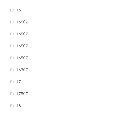
16
1650Z
1650Z
1650Z
1650Z
1670Z
17
1750Z
18