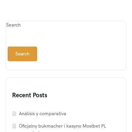
Search
Search
Recent Posts
Análisis y comparativa
Oficjalny bukmacher i kasyno Mostbet PL