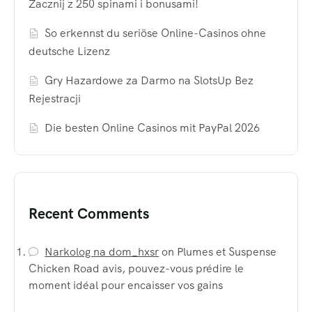
Zacznij z 250 spinami i bonusami!
So erkennst du seriöse Online-Casinos ohne
deutsche Lizenz
Gry Hazardowe za Darmo na SlotsUp Bez
Rejestracji
Die besten Online Casinos mit PayPal 2026
Recent Comments
Narkolog na dom_hxsr
on
Plumes et Suspense
Chicken Road avis, pouvez-vous prédire le
moment idéal pour encaisser vos gains