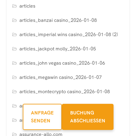
articles
articles_banzai casino_2026-01-08
articles_imperial wins casino_2026-01-08 (2)
articles_jackpot molly_2026-01-05
articles_john vegas casino_2026-01-06
articles_megawin casino_2026-01-07
articles_montecrypto casino_2026-01-08
articles_rabbit win casino_2026-01-08
ANFRAGE
BUCHUNG
articles_win vegas plus casino_2026-01-07
SENDEN
ABSCHLIESSEN
assurance-allo.com