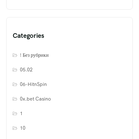
Categories
! Без рубрики
05.02
06-HitnSpin
0x.bet Casino
1
10