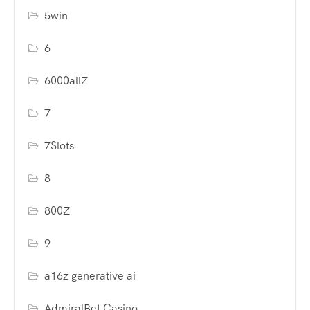
5win
6
6000allZ
7
7Slots
8
800Z
9
a16z generative ai
AdmiralBet Casino