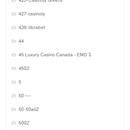
423-Casinoly Greece
427-casinoly
438-librabet
44
45 Luxury Casino Canada – EMD S
450Z
5
50 —-
50-50allZ
500Z